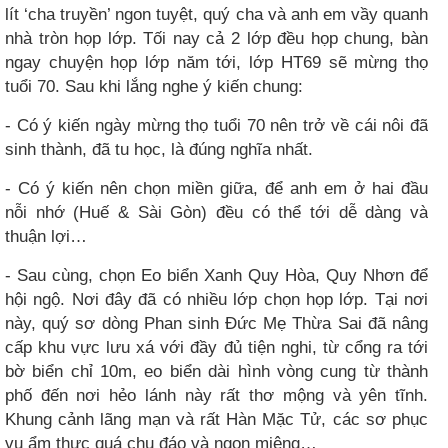
lít ‘cha truyền’ ngon tuyệt, quý cha và anh em vầy quanh
nhà tròn họp lớp. Tối nay cả 2 lớp đều họp chung, bàn
ngay chuyện họp lớp năm tới, lớp HT69 sẽ mừng thọ
tuổi 70. Sau khi lắng nghe ý kiến chung:
- Có ý kiến ngày mừng thọ tuổi 70 nên trở về cái nôi đã
sinh thành, đã tu học, là đúng nghĩa nhất.
- Có ý kiến nên chọn miền giữa, để anh em ở hai đầu
nỗi nhớ (Huế & Sài Gòn) đều có thể tới dễ dàng và
thuận lợi…
- Sau cùng, chọn Eo biển Xanh Quy Hòa, Quy Nhơn để
hội ngộ. Nơi đây đã có nhiều lớp chọn họp lớp. Tại nơi
này, quý sơ dòng Phan sinh Đức Mẹ Thừa Sai đã nâng
cấp khu vực lưu xá với đầy đủ tiện nghi, từ cổng ra tới
bờ biển chỉ 10m, eo biển dài hình vòng cung từ thành
phố đến nơi hẻo lánh này rất thơ mộng và yên tĩnh.
Khung cảnh lãng mạn và rất Hàn Mặc Tử, các sơ phục
vụ ẩm thực quá chu đáo và ngon miệng…