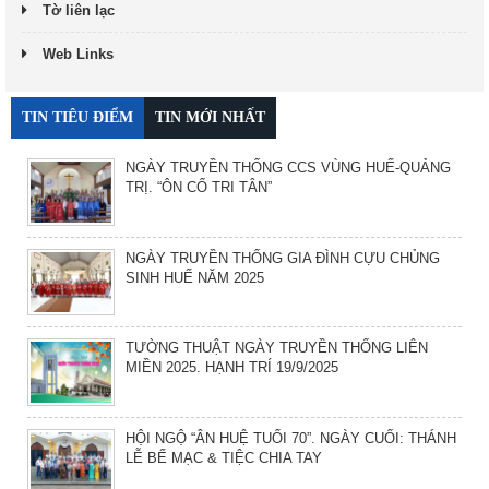
Tờ liên lạc
Web Links
TIN TIÊU ĐIỂM
TIN MỚI NHẤT
NGÀY TRUYỀN THỐNG CCS VÙNG HUẾ-QUẢNG
TRỊ. “ÔN CỐ TRI TÂN”
NGÀY TRUYỀN THỐNG GIA ĐÌNH CỰU CHỦNG
SINH HUẾ NĂM 2025
TƯỜNG THUẬT NGÀY TRUYỀN THỐNG LIÊN
MIỀN 2025. HẠNH TRÍ 19/9/2025
HỘI NGỘ “ÂN HUỆ TUỔI 70”. NGÀY CUỐI: THÁNH
LỄ BẾ MẠC & TIỆC CHIA TAY