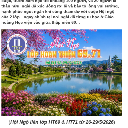
cuộc, trước đám học trò khoảng 100 người, và 20 người là
thân hữu, ngài đã xúc động rơi lệ và bày tỏ lòng vui sướng,
hạnh phúc ngút ngàn khi cùng tham dự với cuộc Hội ngộ
của 2 lớp…ngay chính tại nơi ngài đã từng tu học ở Giáo
hoàng Học viện vào giữa thập niên 60…
(
Hội Ngộ liên lớp HT69 & HT71 từ 26-29/5/2026
)