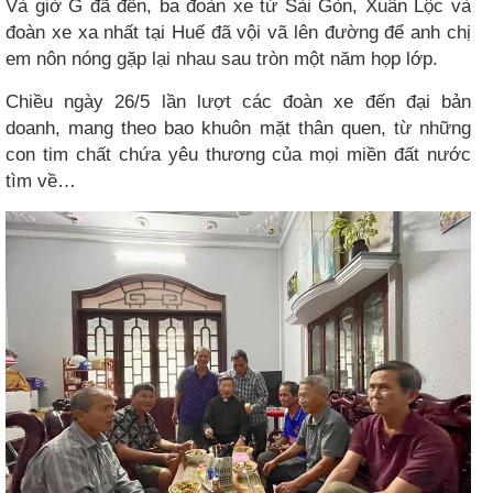
Và giờ G đã đến, ba đoàn xe từ Sài Gòn, Xuân Lộc và
đoàn xe xa nhất tại Huế đã vội vã lên đường để anh chị
em nôn nóng gặp lại nhau sau tròn một năm họp lớp.
Chiều ngày 26/5 lần lượt các đoàn xe đến đại bản
doanh, mang theo bao khuôn mặt thân quen, từ những
con tim chất chứa yêu thương của mọi miền đất nước
tìm về…