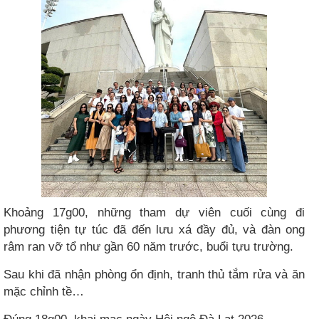
Khoảng 17g00, những tham dự viên cuối cùng đi
phương tiện tự túc đã đến lưu xá đầy đủ, và đàn ong
râm ran vỡ tổ như gần 60 năm trước, buổi tựu trường.
Sau khi đã nhận phòng ổn định, tranh thủ tắm rửa và ăn
mặc chỉnh tề…
Đúng 18g00, khai mạc ngày Hội ngộ Đà Lạt 2026.