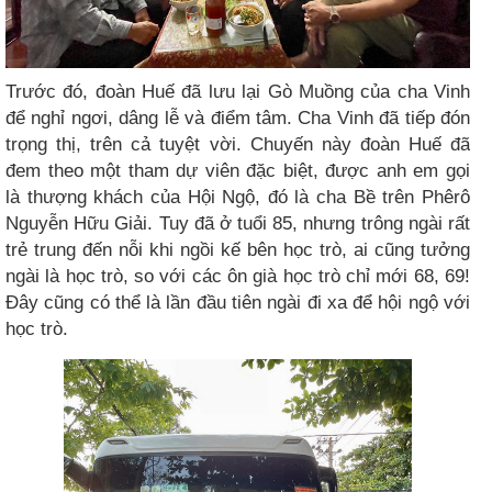
Trước đó, đoàn Huế đã lưu lại Gò Muồng của cha Vinh
để nghỉ ngơi, dâng lễ và điểm tâm. Cha Vinh đã tiếp đón
trọng thị, trên cả tuyệt vời. Chuyến này đoàn Huế đã
đem theo một tham dự viên đặc biệt, được anh em gọi
là thượng khách của Hội Ngộ, đó là cha Bề trên Phêrô
Nguyễn Hữu Giải. Tuy đã ở tuổi 85, nhưng trông ngài rất
trẻ trung đến nỗi khi ngồi kế bên học trò, ai cũng tưởng
ngài là học trò, so với các ôn già học trò chỉ mới 68, 69!
Đây cũng có thể là lần đầu tiên ngài đi xa để hội ngộ với
học trò.