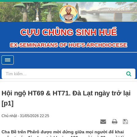
CỰU CHỦNG SINH HUẾ
EX-SEMINARIANS OF HUE'S ARCHDIOCESE
Hội ngộ HT69 & HT71. Đà Lạt ngày trở lại
[p1]
Chủ nhật - 31/05/2026 22:25
Cha Bề trên Phêrô được mời đứng giữa mọi người để khai