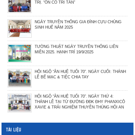
TRỊ. “ÔN CỐ TRI TÂN”
NGÀY TRUYỀN THỐNG GIA ĐÌNH CỰU CHỦNG
SINH HUẾ NĂM 2025
TƯỜNG THUẬT NGÀY TRUYỀN THỐNG LIÊN
MIỀN 2025. HẠNH TRÍ 19/9/2025
HỘI NGỘ “ÂN HUỆ TUỔI 70”. NGÀY CUỐI: THÁNH
LỄ BẾ MẠC & TIỆC CHIA TAY
HỘI NGỘ “ÂN HUỆ TUỔI 70”. NGÀY THỨ 4:
THÁNH LỄ TẠI TỪ ĐƯỜNG ĐĐK ĐHY PHANXICÔ
XAVIE & TRẢI NGHIỆM THUYỀN THÚNG HỘI AN
TÀI LIỆU