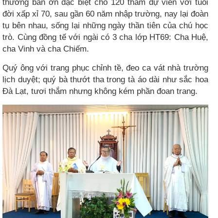
thương ban ơn đặc biệt cho 120 tham dự viên với tuổi
đời xấp xỉ 70, sau gần 60 năm nhập trường, nay lại đoàn
tụ bên nhau, sống lại những ngày thần tiên của chú học
trò. Cùng đồng tế với ngài có 3 cha lớp HT69: Cha Huệ,
cha Vinh và cha Chiếm.
Quý ông với trang phục chỉnh tề, đeo ca vát nhà trường
lịch duyệt; quý bà thướt tha trong tà áo dài như sắc hoa
Đà Lạt, tươi thắm nhưng không kém phần đoan trang.