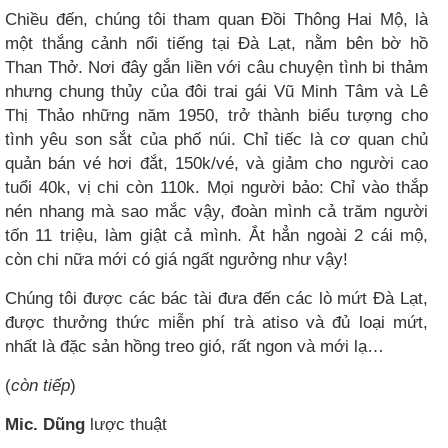
Chiều đến, chúng tôi tham quan Đồi Thông Hai Mộ, là
một thắng cảnh nổi tiếng tại Đà Lạt, nằm bên bờ hồ
Than Thở. Nơi đây gắn liền với câu chuyện tình bi thảm
nhưng chung thủy của đôi trai gái Vũ Minh Tâm và Lê
Thị Thảo những năm 1950, trở thành biểu tượng cho
tình yêu son sắt của phố núi. Chỉ tiếc là cơ quan chủ
quản bán vé hơi đắt, 150k/vé, và giảm cho người cao
tuổi 40k, vị chi còn 110k. Mọi người bảo: Chỉ vào thắp
nén nhang mà sao mắc vậy, đoàn mình cả trăm người
tốn 11 triệu, làm giật cả mình. Ắt hẳn ngoài 2 cái mộ,
còn chi nữa mới có giá ngất ngưởng như vậy!
Chúng tôi được các bác tài đưa đến các lò mứt Đà Lạt,
được thưởng thức miễn phí trà atiso và đủ loại mứt,
nhất là đặc sản hồng treo gió, rất ngon và mới lạ…
(
còn tiếp
)
Mic. Dũng
lược thuật