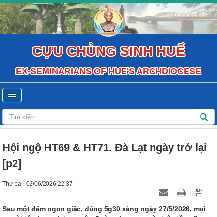
CỰU CHỦNG SINH HUẾ
EX-SEMINARIANS OF HUE'S ARCHDIOCESE
Hội ngộ HT69 & HT71. Đà Lạt ngày trở lại
[p2]
Thứ ba - 02/06/2026 22:37
Sau một đêm ngon giấc, đúng 5g30 sáng ngày 27/5/2026, mọi