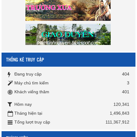
THỐNG KÊ TRUY CẬP
Đang truy cập
404
Máy chủ tìm kiếm
3
Khách viếng thăm
401
Hôm nay
120,341
Tháng hiện tại
1,496,843
Tổng lượt truy cập
111,367,912