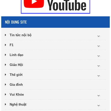
NỘI DUNG SITE
Tin tức nội bộ
F1
Linh đạo
Giáo Hội
Thế giới
Gia đình
Vui Khỏe
Nghệ thuật