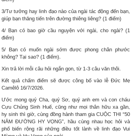
3/Tư tưởng hay linh đạo nào của ngài tác động đến bạn,
giúp bạn thăng tiến trên đường thiêng liêng? (1 điểm)
4/ Bạn có bao giờ cầu nguyện với ngài, cho ngài? (1
điểm)
5/ Bạn có muốn ngài sớm được phong chân phước
không? Tại sao? (1 điểm).
Xin trả lời mỗi câu hỏi ngắn gọn, từ 1-3 câu văn thôi.
Kết quả chấm điểm sẽ được công bố vào lễ Đức Mẹ
Camêlô 16/7/2026.
Ước mong quý Cha, quý Sơ, quý anh em và con cháu
Cựu Chủng Sinh Huế, cũng như mọi thân hữu xa gần,
hy sinh thì giờ, cùng đồng hành tham gia CUỘC THI “50
NĂM ĐƯỜNG HY VỌNG”, hầu cùng nhau học hỏi và
phổ biến rộng rãi những điều tốt lành về linh đạo Vui