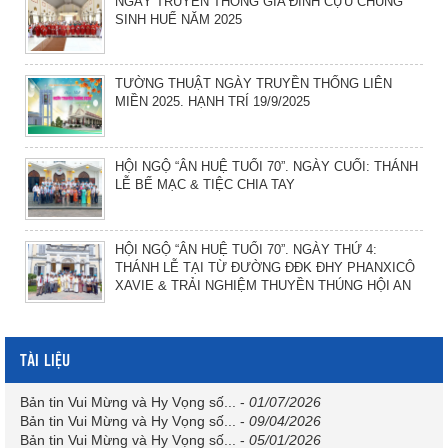
NGÀY TRUYỀN THỐNG GIA ĐÌNH CỰU CHỦNG
SINH HUẾ NĂM 2025
TƯỜNG THUẬT NGÀY TRUYỀN THỐNG LIÊN
MIỀN 2025. HẠNH TRÍ 19/9/2025
HỘI NGỘ “ÂN HUỆ TUỔI 70”. NGÀY CUỐI: THÁNH
LỄ BẾ MẠC & TIỆC CHIA TAY
HỘI NGỘ “ÂN HUỆ TUỔI 70”. NGÀY THỨ 4:
THÁNH LỄ TẠI TỪ ĐƯỜNG ĐĐK ĐHY PHANXICÔ
XAVIE & TRẢI NGHIỆM THUYỀN THÚNG HỘI AN
TÀI LIỆU
Bản tin Vui Mừng và Hy Vọng số...
-
01/07/2026
Bản tin Vui Mừng và Hy Vọng số...
-
09/04/2026
Bản tin Vui Mừng và Hy Vọng số...
-
05/01/2026