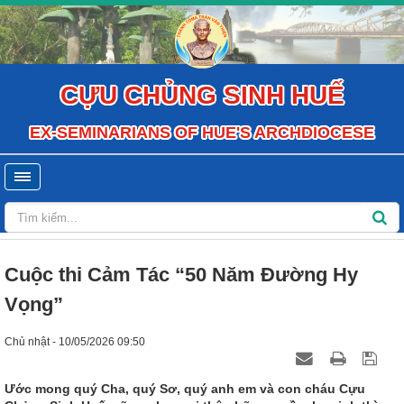
CỰU CHỦNG SINH HUẾ
EX-SEMINARIANS OF HUE'S ARCHDIOCESE
Cuộc thi Cảm Tác “50 Năm Đường Hy
Vọng”
Chủ nhật - 10/05/2026 09:50
Ước mong quý Cha, quý Sơ, quý anh em và con cháu Cựu