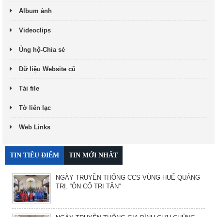
Album ảnh
Videoclips
Ủng hộ-Chia sẻ
Dữ liệu Website cũ
Tải file
Tờ liên lạc
Web Links
TIN TIÊU ĐIỂM
TIN MỚI NHẤT
NGÀY TRUYỀN THỐNG CCS VÙNG HUẾ-QUẢNG
TRỊ. “ÔN CỐ TRI TÂN”