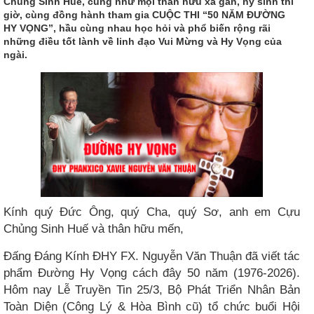
Chủng Sinh Huế, cũng như mọi thân hữu xa gần, hy sinh thì
giờ, cùng đồng hành tham gia CUỘC THI “50 NĂM ĐƯỜNG
HY VỌNG”, hầu cùng nhau học hỏi và phổ biến rộng rãi
những điều tốt lành về linh đạo Vui Mừng và Hy Vọng của
ngài.
Kính quý Đức Ông, quý Cha, quý Sơ, anh em Cựu
Chủng Sinh Huế và thân hữu mến,
Đấng Đáng Kính ĐHY FX. Nguyễn Văn Thuận đã viết tác
phẩm Đường Hy Vọng cách đây 50 năm (1976-2026).
Hôm nay Lễ Truyền Tin 25/3, Bộ Phát Triển Nhân Bản
Toàn Diện (Công Lý & Hòa Bình cũ) tổ chức buổi Hội