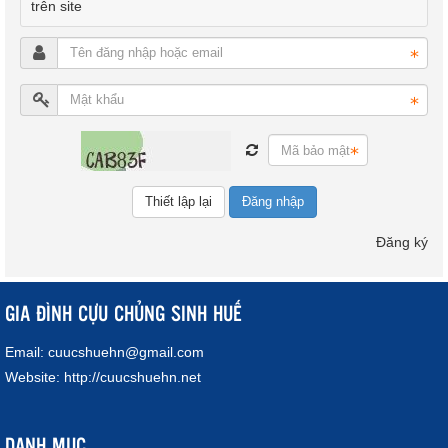
trên site
Đăng nhập
Đăng ký
GIA ĐÌNH CỰU CHỦNG SINH HUẾ
Email:
cuucshuehn@gmail.com
Website:
http://cuucshuehn.net
DANH MỤC