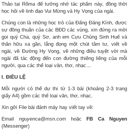
Thảo tại Rôma để tưởng nhớ tác phẩm này, đồng thời
học hỏi về linh đạo Vui Mừng và Hy Vọng của ngài.
Chúng con là những học trò của Đấng Đáng Kính, được
sự đồng thuận của các BĐD các vùng, xin đứng ra mời
gọi quý Cha, quý Sơ, anh em Cựu Chủng Sinh Huế và
thân hữu xa gần, lắng đọng một chút tâm tư, viết về
ngài, về Đường Hy Vọng, về những điều tuyệt vời mà
ngài đã tác động đến con đường thiêng liêng của mỗi
người, qua các thể loại văn, thơ, nhạc…
I. ĐIỀU LỆ
Mỗi người có thể dự thi từ 1-3 bài (khoảng 2-3 trang
giấy A4) gồm các thể loại văn, thơ, nhạc.
Xin gởi File bài đánh máy hay viết tay về:
Email
nguyenca@msn.com
hoặc
FB Ca Nguyen
(Messenger)