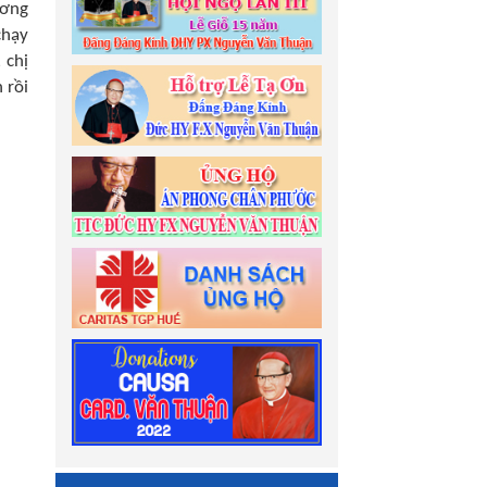
ương
chạy
 chị
 rồi