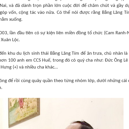
 Nai, và đã dành trọn phần lớn cuộc đời để chăm chút và gầy d
óp vốn, cộng tác vào nữa. Có thể nói được rằng Bằng Lăng Tí
 nằm xuống.
003, lần đầu tiên có sự kiện liên miền đồng tổ chức (Cam Ranh-
 Xuân Lộc.
ến khu du lịch sinh thái Bằng Lăng Tím để ăn trưa, chủ nhân là
hơn 100 anh em CCS Huế, trong đó có quý cha như: Đức Ông Lê
 Hưng (+) và nhiều cha khác…
ông để rồi cùng quây quần theo từng nhóm lớp, dưới những cái 
n.