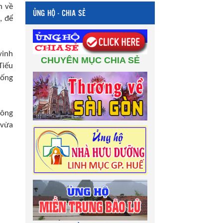
n về
ỦNG HỘ - CHIA SẺ
, để
vinh
CHUYÊN MỤC CHIA SẺ
Tiếu
hống
hông
 vừa