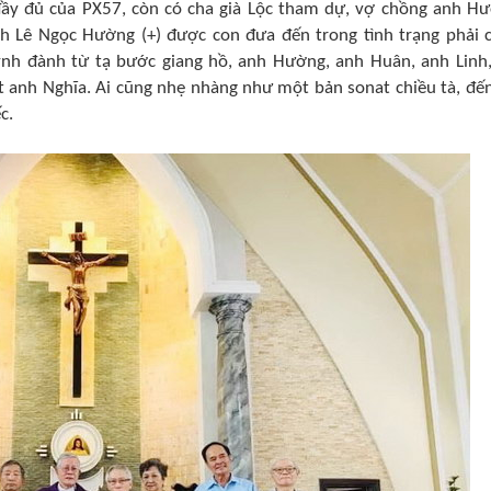
 đầy đủ của PX57, còn có cha già Lộc tham dự, vợ chồng anh H
nh Lê Ngọc Hường (+) được con đưa đến trong tình trạng phải 
huynh đành từ tạ bước giang hồ, anh Hường, anh Huân, anh Linh,
t anh Nghĩa. Ai cũng nhẹ nhàng như một bản sonat chiều tà, đến
c.