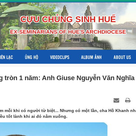
CỰU CHỦNG SINH HUẾ
EX-SEMINARIANS OF HUE'S ARCHDIOCESE
LIÊN LẠC
ỦNG HỘ
VIDEOCLIPS
ALBUM ẢNH
ABOUT US
g tròn 1 năm: Anh Giuse Nguyễn Văn Nghĩa
ảm mỗi khi có người từ biệt... Nhưng có một lần, cha Hồ Khanh n
ều tốt lành khi ai đó nằm xuống.