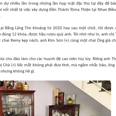
m dự nhiều lần trong những lần họp mặt đặc thù tại đây để bà
i nổi nhất là việc xây dựng Đền Thánh Tôma Thiện tại Nhan Biều
.
tại Bằng Lăng Tím khoảng từ 2020 hay sau một chút, tôi được 
 đúng 12 khóa, được hầu rượu quý anh. Tôi nhớ như in, anh chị 
 chai Remy kẹp nách, anh Kim Sơn (+) cũng một chai Ông già c
ĩa chu đáo làm cho các huynh đệ cao niên túy lúy. Riêng anh T
 chị Chà (+) liếc mắt không phải đưa tình, mà ngầm nhắc bảo, ông
g nhưng không hề gì.