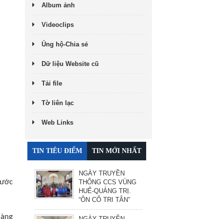
Album ảnh
Videoclips
Ủng hộ-Chia sẻ
Dữ liệu Website cũ
Tải file
Tờ liên lạc
Web Links
TIN TIÊU ĐIỂM
TIN MỚI NHẤT
NGÀY TRUYỀN
 ước
THỐNG CCS VÙNG
HUẾ-QUẢNG TRỊ.
“ÔN CỐ TRI TÂN”
hàng
NGÀY TRUYỀN