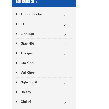
NỘI DUNG SITE
Tin tức nội bộ
F1
Linh đạo
Giáo Hội
Thế giới
Gia đình
Vui Khỏe
Nghệ thuật
Đó đây
Giải trí