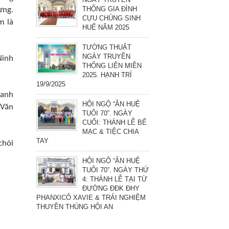
THỐNG GIA ĐÌNH
ựng.
CỰU CHỦNG SINH
m là
HUẾ NĂM 2025
TƯỜNG THUẬT
NGÀY TRUYỀN
Ninh
THỐNG LIÊN MIỀN
2025. HẠNH TRÍ
19/9/2025
 anh
HỘI NGỘ “ÂN HUỆ
 Văn
TUỔI 70”. NGÀY
CUỐI: THÁNH LỄ BẾ
MẠC & TIỆC CHIA
TAY
chòi
HỘI NGỘ “ÂN HUỆ
TUỔI 70”. NGÀY THỨ
4: THÁNH LỄ TẠI TỪ
ĐƯỜNG ĐĐK ĐHY
PHANXICÔ XAVIE & TRẢI NGHIỆM
THUYỀN THÚNG HỘI AN