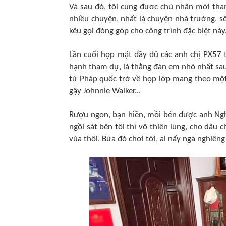
Và sau đó, tôi cũng đươc chủ nhân mời tha
nhiều chuyện, nhất là chuyện nhà trường, sô
kêu gọi đóng góp cho công trình đặc biệt này
Lần cuối họp mặt đầy đủ các anh chị PX57 
hạnh tham dự, là thằng đàn em nhỏ nhất sau
từ Pháp quốc trở về họp lớp mang theo một
gậy Johnnie Walker...
Rượu ngon, bạn hiền, mồi bén được anh Ngh
ngồi sát bên tôi thì vô thiên lũng, cho dẫu
vùa thôi. Bữa đó chơi tới, ai nấy ngã nghiên