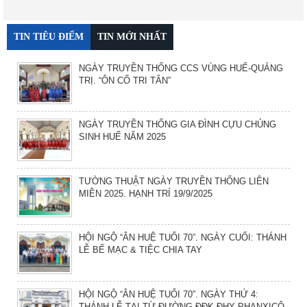
TIN TIÊU ĐIỂM
TIN MỚI NHẤT
NGÀY TRUYỀN THỐNG CCS VÙNG HUẾ-QUẢNG
TRỊ. “ÔN CỐ TRI TÂN”
NGÀY TRUYỀN THỐNG GIA ĐÌNH CỰU CHỦNG
SINH HUẾ NĂM 2025
TƯỜNG THUẬT NGÀY TRUYỀN THỐNG LIÊN
MIỀN 2025. HẠNH TRÍ 19/9/2025
HỘI NGỘ “ÂN HUỆ TUỔI 70”. NGÀY CUỐI: THÁNH
LỄ BẾ MẠC & TIỆC CHIA TAY
HỘI NGỘ “ÂN HUỆ TUỔI 70”. NGÀY THỨ 4:
THÁNH LỄ TẠI TỪ ĐƯỜNG ĐĐK ĐHY PHANXICÔ