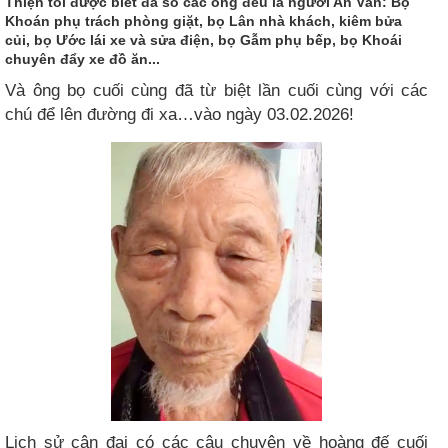
Thiện tôi được biết đa số các ông đều là người An Vân: Bọ
Khoán phụ trách phòng giặt, bọ Lân nhà khách, kiêm bửa
củi, bọ Ước lái xe và sửa điện, bọ Gẫm phụ bếp, bọ Khoái
chuyên đẩy xe đồ ăn...
Và ông bọ cuối cùng đã từ biệt lần cuối cùng với các
chú để lên đường đi xa…vào ngày 03.02.2026!
Lịch sử cận đại có các câu chuyện về hoàng đế cuối