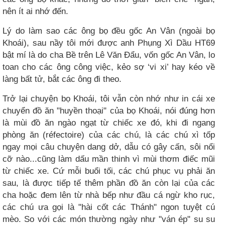
nên ít ai nhớ đến.
Lý do làm sao các ông bọ đều gốc An Vân (ngoài bọ
Khoái), sau nầy tôi mới được anh Phụng Xì Dầu HT69
bật mí là do cha Bề trên Lê Văn Đẩu, vốn gốc An Vân, lo
toan cho các ông công việc, kẻo sợ ‘vi xi’ hay kéo về
làng bất tử, bắt các ông đi theo.
Trở lại chuyện bọ Khoái, tôi vẫn còn nhớ như in cái xe
chuyển đồ ăn "huyền thoại" của bọ Khoái, nói đúng hơn
là mùi đồ ăn ngào ngạt từ chiếc xe đó, khi đi ngang
phòng ăn (réfectoire) của các chú, là các chú xì tốp
ngay mọi câu chuyện dang dở, dẫu có gây cấn, sôi nổi
cỡ nào...cũng làm dấu mần thinh vì mùi thơm điếc mũi
từ chiếc xe. Cứ mỗi buổi tối, các chú phục vụ phải ăn
sau, là được tiếp tế thêm phần đồ ăn còn lại của các
cha hoặc đem lên từ nhà bếp như đầu cá ngừ kho rục,
các chú ưa gọi là "hài cốt các Thánh" ngon tuyệt cú
mèo. So với các món thường ngày như "ván ép" su su