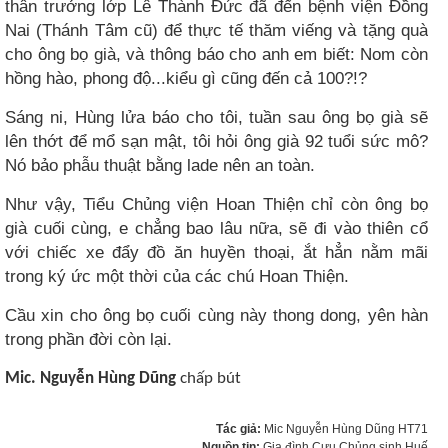
thân trưởng lớp Lê Thành Đức đã đến bệnh viện Đồng
Nai (Thánh Tâm cũ) để thực tế thăm viếng và tặng quà
cho ông bọ già, và thông báo cho anh em biết: Nom còn
hồng hào, phong độ...kiểu gì cũng đến cả 100?!?
Sáng ni, Hùng lửa báo cho tôi, tuần sau ông bọ già sẽ
lên thớt để mổ sạn mật, tôi hỏi ông già 92 tuổi sức mô?
Nó bảo phẫu thuật bằng lade nên an toàn.
Như vậy, Tiểu Chủng viện Hoan Thiện chỉ còn ông bọ
già cuối cùng, e chẳng bao lâu nữa, sẽ đi vào thiên cổ
với chiếc xe đẩy đồ ăn huyền thoại, ắt hẳn nằm mãi
trong ký ức một thời của các chú Hoan Thiện.
Cầu xin cho ông bọ cuối cùng này thong dong, yên hàn
trong phần đời còn lại.
Mic. Nguyễn Hùng Dũng
chấp bút
Tác giả:
Mic Nguyễn Hùng Dũng HT71
Nguồn tin:
Gia đình Cựu Chủng sinh Huế