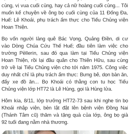
cùng, vị vua cuối cùng, hay cả nữ hoàng cuối cùng... Tôi
muốn kể chuyện về ông bọ cuối cùng của 11 Đống Đa,
Huế: Lê Khoái, phụ trách ẩm thực cho Tiểu Chủng viện
Hoan Thiện.
Bọ vốn người làng quê Bác Vọng, Quảng Điền, di cư
vào Dòng Chúa Cứu Thế Huế; đầu tiên làm việc cho
trường Pèllerin, sau đó qua làm tại Tiểu Chủng viện
Hoan Thiện, rồi lại đầu quân cho Thiên Hữu, sau cùng
trở về lại Tiểu Chủng viện cho tới năm 1975. Công việc
duy nhất chỉ là phụ trách ẩm thực: Bưng bê, dọn bàn ăn,
đẩy xe đồ ăn... Bọ Khoái có thằng con tu học Tiểu
Chủng viện lớp HT72 là Lê Hùng, gọi là Hùng lửa.
Hôm kia, 8/11, lớp trưởng HT72-73 sau khi nghe tin bọ
Khoái nhập viện, bèn lật đật lên bệnh viện Đồng Nai
(Thánh Tâm cũ) thăm và tặng quà của lớp, ông bọ già
92 tuổi đang nằm nhà thương.