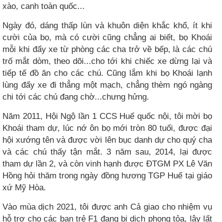
xào, canh toàn quốc...
Ngày đó, dáng thấp lùn và khuôn diện khắc khổ, ít khi
cười của bọ, mà có cười cũng chẳng ai biết, bọ Khoái
mỗi khi đẩy xe từ phòng các cha trở về bếp, là các chú
trố mắt dòm, theo dõi...cho tới khi chiếc xe dừng lại và
tiếp tế đồ ăn cho các chú. Cũng lắm khi bọ Khoái lạnh
lùng đẩy xe đi thẳng một mạch, chẳng thèm ngó ngàng
chi tới các chú đang chờ...chưng hửng.
Năm 2011, Hội Ngộ lần 1 CCS Huế quốc nội, tôi mời bọ
Khoái tham dự, lúc nớ ôn bọ mới tròn 80 tuổi, được đại
hội xướng tên và được vời lên bục danh dự cho quý cha
và các chú thấy tận mắt. 3 năm sau, 2014, lại được
tham dự lần 2, và còn vinh hạnh được ĐTGM PX Lê Văn
Hồng hỏi thăm trong ngày đồng hương TGP Huế tại giáo
xứ Mỹ Hòa.
Vào mùa dịch 2021, tôi được anh Cả giao cho nhiệm vụ
hỗ trợ cho các bạn trẻ F1 đang bị dịch phong tỏa, lây lất