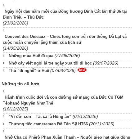
Ngày Hội đầu năm mới của Đồng hương Dinh Cát lần thứ 36 tại
Bình Triệu – Thủ Đức
(23/02/2026)
Couvent des Oiseaux – Chiếc lồng son trên đồi thông Đà Lạt và
cuộc hoán chuyển lặng thầm của lịch sử
(14/05/2026)
(27/06/2026)
Những mùa Huế đi qua
(09/07/2026)
Nhớ cây viết ngòi lá tre ngày xưa tôi đi học
(07/08/2026)
Thú “đi nghễ” ở Huế
Những tin cũ hơn
Hành trình cuộc đời và con đường sứ mạng của Đức Cố TGM
Têphanô Nguyễn Như Thể
(16/12/2025)
(02/12/2025)
“Vì đời con – Tất cả là Hồng ân”
(20/11/2025)
Thương tiếc cameraman Đỗ Tấn Sỹ HT66
Nhớ Cha cố Phêrô Phan Xuân Thanh – Người gieo hạt giữa đồng