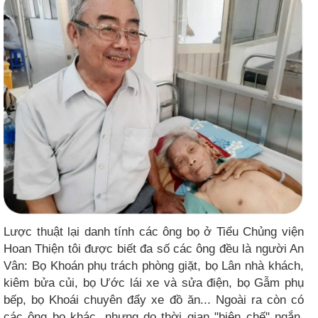
Lược thuật lại danh tính các ông bọ ở Tiểu Chủng viện
Hoan Thiện tôi được biết đa số các ông đều là người An
Vân: Bọ Khoán phụ trách phòng giặt, bọ Lân nhà khách,
kiêm bửa củi, bọ Ước lái xe và sửa điện, bọ Gẫm phụ
bếp, bọ Khoái chuyên đẩy xe đồ ăn... Ngoài ra còn có
các ông bọ khác, nhưng do thời gian "biên chế" ngắn,