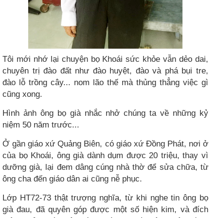
Tôi mới nhớ lại chuyện bọ Khoái sức khỏe vẫn dẻo dai,
chuyên trị đào đất như đào huyệt, đào và phá bụi tre,
đào lỗ trồng cây... nom lão thế mà thủng thẳng việc gì
cũng xong.
Hình ảnh ông bọ già nhắc nhở chúng ta về những kỷ
niệm 50 năm trước...
Ở gần giáo xứ Quảng Biên, có giáo xứ Đồng Phát, nơi ở
của bọ Khoái, ông già dành dụm được 20 triệu, thay vì
dưỡng già, lại đem dâng cúng nhà thờ để sửa chữa, từ
ông cha đến giáo dân ai cũng nễ phục.
Lớp HT72-73 thật trượng nghĩa, từ khi nghe tin ông bọ
già đau, đã quyên góp được một số hiện kim, và đích