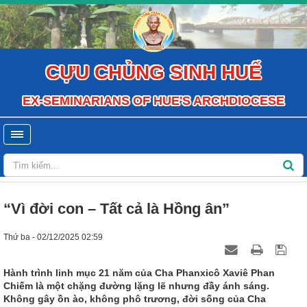
CỰU CHỦNG SINH HUẾ
EX-SEMINARIANS OF HUE'S ARCHDIOCESE
“Vì đời con – Tất cả là Hồng ân”
Thứ ba - 02/12/2025 02:59
Hành trình linh mục 21 năm của Cha Phanxicô Xaviê Phan
Chiếm là một chặng đường lặng lẽ nhưng đầy ánh sáng.
Không gây ồn ào, không phô trương, đời sống của Cha