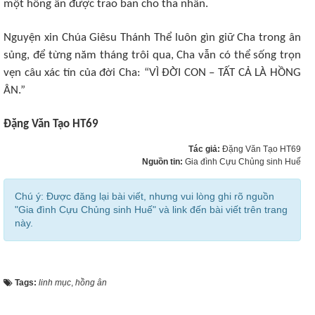
một hồng ân được trao ban cho tha nhân.
Nguyện xin Chúa Giêsu Thánh Thể luôn gìn giữ Cha trong ân
sủng, để từng năm tháng trôi qua, Cha vẫn có thể sống trọn
vẹn câu xác tín của đời Cha: “VÌ ĐỜI CON – TẤT CẢ LÀ HỒNG
ÂN.”
Đặng Văn Tạo HT69
Tác giả:
Đặng Văn Tạo HT69
Nguồn tin:
Gia đình Cựu Chủng sinh Huế
Chú ý: Được đăng lại bài viết, nhưng vui lòng ghi rõ nguồn
"Gia đình Cựu Chủng sinh Huế" và link đến bài viết trên trang
này.
Tags:
linh mục
,
hồng ân