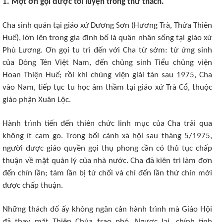
1. Một ơn gọi được tôi luyện trong thử thách.
Cha sinh quán tại giáo xứ Dương Sơn (Hương Trà, Thừa Thiên
Huế), lớn lên trong gia đình bố là quân nhân sống tại giáo xứ
Phù Lương. Ơn gọi tu trì đến với Cha từ sớm: từ ứng sinh
của Dòng Tên Việt Nam, đến chủng sinh Tiểu chủng viện
Hoan Thiện Huế; rồi khi chủng viện giải tán sau 1975, Cha
vào Nam, tiếp tục tu học âm thầm tại giáo xứ Trà Cổ, thuộc
giáo phận Xuân Lộc.
Hành trình tiến đến thiên chức linh mục của Cha trải qua
không ít cam go. Trong bối cảnh xã hội sau tháng 5/1975,
người được giáo quyền gọi thụ phong cần có thủ tục chấp
thuận về mặt quản lý của nhà nước. Cha đã kiên trì làm đơn
đến chín lần; tám lần bị từ chối và chỉ đến lần thứ chín mới
được chấp thuận.
Những thách đố ấy không ngăn cản hành trình mà Giáo Hội
đã thay mặt Thiên Chúa trao phó. Ngược lại, chính tình