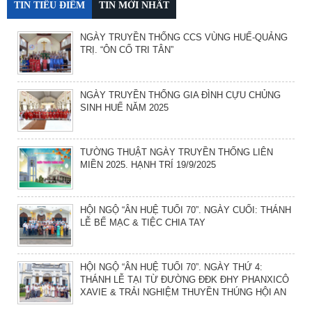
TIN TIÊU ĐIỂM
TIN MỚI NHẤT
NGÀY TRUYỀN THỐNG CCS VÙNG HUẾ-QUẢNG
TRỊ. “ÔN CỐ TRI TÂN”
NGÀY TRUYỀN THỐNG GIA ĐÌNH CỰU CHỦNG
SINH HUẾ NĂM 2025
TƯỜNG THUẬT NGÀY TRUYỀN THỐNG LIÊN
MIỀN 2025. HẠNH TRÍ 19/9/2025
HỘI NGỘ “ÂN HUỆ TUỔI 70”. NGÀY CUỐI: THÁNH
LỄ BẾ MẠC & TIỆC CHIA TAY
HỘI NGỘ “ÂN HUỆ TUỔI 70”. NGÀY THỨ 4:
THÁNH LỄ TẠI TỪ ĐƯỜNG ĐĐK ĐHY PHANXICÔ
XAVIE & TRẢI NGHIỆM THUYỀN THÚNG HỘI AN