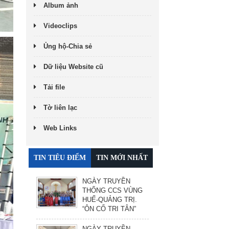
Album ảnh
Videoclips
Ủng hộ-Chia sẻ
Dữ liệu Website cũ
Tải file
Tờ liên lạc
Web Links
TIN TIÊU ĐIỂM
TIN MỚI NHẤT
NGÀY TRUYỀN
THỐNG CCS VÙNG
HUẾ-QUẢNG TRỊ.
“ÔN CỐ TRI TÂN”
NGÀY TRUYỀN