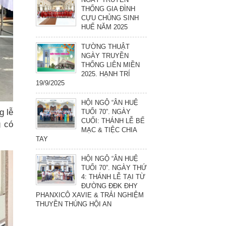
THỐNG GIA ĐÌNH
CỰU CHỦNG SINH
HUẾ NĂM 2025
TƯỜNG THUẬT
NGÀY TRUYỀN
THỐNG LIÊN MIỀN
2025. HẠNH TRÍ
19/9/2025
HỘI NGỘ “ÂN HUỆ
g lễ
TUỔI 70”. NGÀY
CUỐI: THÁNH LỄ BẾ
g có
MẠC & TIỆC CHIA
TAY
HỘI NGỘ “ÂN HUỆ
TUỔI 70”. NGÀY THỨ
4: THÁNH LỄ TẠI TỪ
ĐƯỜNG ĐĐK ĐHY
PHANXICÔ XAVIE & TRẢI NGHIỆM
THUYỀN THÚNG HỘI AN