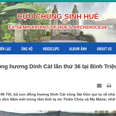
CỰU CHỦNG SINH HUẾ
EX-SEMINARIANS OF HUE'S ARCHDIOCESE
LIÊN LẠC
ỦNG HỘ
VIDEOCLIPS
ALBUM ẢNH
ABOUT US
g hương Dinh Cát lần thứ 36 tại Bình Triệ
6 Tết, bà con đồng hương Dinh Cát vùng Sài Gòn qui tụ về nhà
đón Năm mới trong tâm tình tạ ơn Thiên Chúa và Mẹ Maria; nhớ