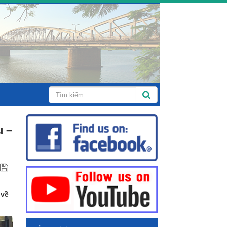
u –
 về