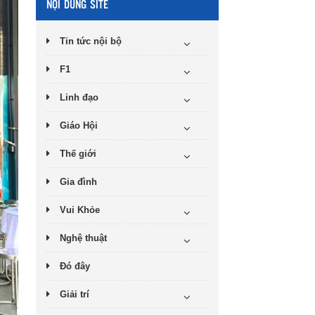
NỘI DUNG SITE
Tin tức nội bộ
F1
Linh đạo
Giáo Hội
Thế giới
Gia đình
Vui Khỏe
Nghệ thuật
Đó đây
Giải trí