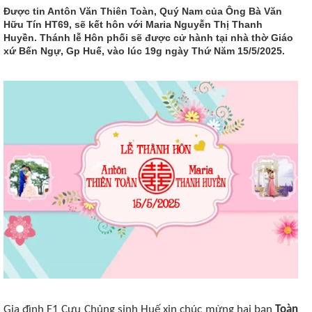
Được tin Antôn Văn Thiên Toàn, Quý Nam của Ông Bà Văn
Hữu Tín HT69, sẽ kết hôn với Maria Nguyễn Thị Thanh
Huyền. Thánh lễ Hôn phối sẽ được cử hành tại nhà thờ Giáo
xứ Bến Ngự, Gp Huế, vào lúc 19g ngày Thứ Năm 15/5/2025.
Gia đình F1 Cựu Chủng sinh Huế xin chúc mừng hai bạn
Toàn