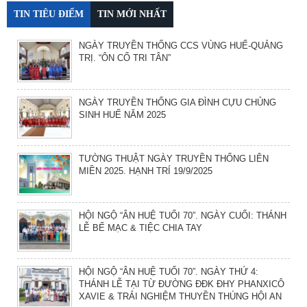
TIN TIÊU ĐIỂM
TIN MỚI NHẤT
NGÀY TRUYỀN THỐNG CCS VÙNG HUẾ-QUẢNG
TRỊ. “ÔN CỐ TRI TÂN”
NGÀY TRUYỀN THỐNG GIA ĐÌNH CỰU CHỦNG
SINH HUẾ NĂM 2025
TƯỜNG THUẬT NGÀY TRUYỀN THỐNG LIÊN
MIỀN 2025. HẠNH TRÍ 19/9/2025
HỘI NGỘ “ÂN HUỆ TUỔI 70”. NGÀY CUỐI: THÁNH
LỄ BẾ MẠC & TIỆC CHIA TAY
HỘI NGỘ “ÂN HUỆ TUỔI 70”. NGÀY THỨ 4:
THÁNH LỄ TẠI TỪ ĐƯỜNG ĐĐK ĐHY PHANXICÔ
XAVIE & TRẢI NGHIỆM THUYỀN THÚNG HỘI AN