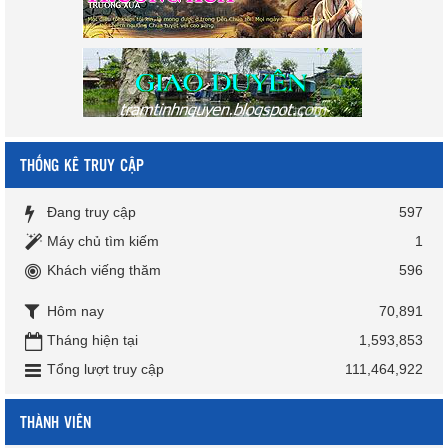
THỐNG KÊ TRUY CẬP
Đang truy cập
597
Máy chủ tìm kiếm
1
Khách viếng thăm
596
Hôm nay
70,891
Tháng hiện tại
1,593,853
Tổng lượt truy cập
111,464,922
THÀNH VIÊN