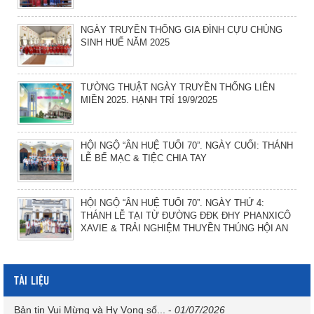
NGÀY TRUYỀN THỐNG GIA ĐÌNH CỰU CHỦNG
SINH HUẾ NĂM 2025
TƯỜNG THUẬT NGÀY TRUYỀN THỐNG LIÊN
MIỀN 2025. HẠNH TRÍ 19/9/2025
HỘI NGỘ “ÂN HUỆ TUỔI 70”. NGÀY CUỐI: THÁNH
LỄ BẾ MẠC & TIỆC CHIA TAY
HỘI NGỘ “ÂN HUỆ TUỔI 70”. NGÀY THỨ 4:
THÁNH LỄ TẠI TỪ ĐƯỜNG ĐĐK ĐHY PHANXICÔ
XAVIE & TRẢI NGHIỆM THUYỀN THÚNG HỘI AN
TÀI LIỆU
Bản tin Vui Mừng và Hy Vọng số...
-
01/07/2026