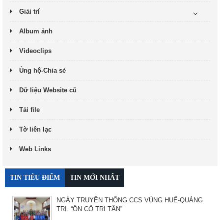
Giải trí
Album ảnh
Videoclips
Ủng hộ-Chia sẻ
Dữ liệu Website cũ
Tải file
Tờ liên lạc
Web Links
TIN TIÊU ĐIỂM
TIN MỚI NHẤT
NGÀY TRUYỀN THỐNG CCS VÙNG HUẾ-QUẢNG
TRỊ. “ÔN CỐ TRI TÂN”