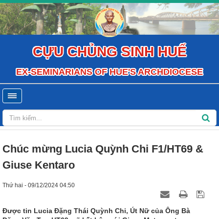
CỰU CHỦNG SINH HUẾ
EX-SEMINARIANS OF HUE'S ARCHDIOCESE
Chúc mừng Lucia Quỳnh Chi F1/HT69 &
Giuse Kentaro
Thứ hai - 09/12/2024 04:50
Được tin Lucia Đặng Thái Quỳnh Chi, Út Nữ của Ông Bà