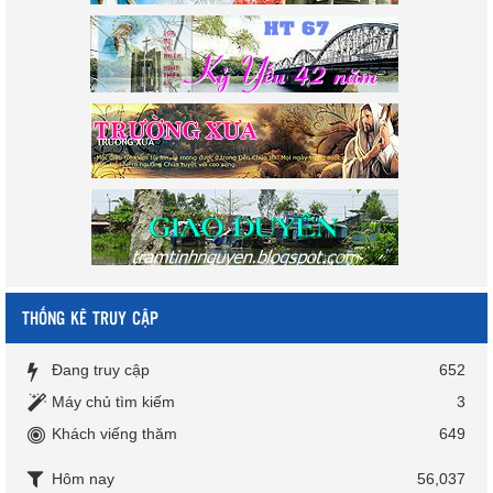
THỐNG KÊ TRUY CẬP
Đang truy cập
652
Máy chủ tìm kiếm
3
Khách viếng thăm
649
Hôm nay
56,037