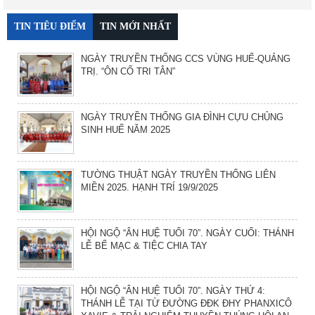
TIN TIÊU ĐIỂM
TIN MỚI NHẤT
NGÀY TRUYỀN THỐNG CCS VÙNG HUẾ-QUẢNG
TRỊ. “ÔN CỐ TRI TÂN”
NGÀY TRUYỀN THỐNG GIA ĐÌNH CỰU CHỦNG
SINH HUẾ NĂM 2025
TƯỜNG THUẬT NGÀY TRUYỀN THỐNG LIÊN
MIỀN 2025. HẠNH TRÍ 19/9/2025
HỘI NGỘ “ÂN HUỆ TUỔI 70”. NGÀY CUỐI: THÁNH
LỄ BẾ MẠC & TIỆC CHIA TAY
HỘI NGỘ “ÂN HUỆ TUỔI 70”. NGÀY THỨ 4:
THÁNH LỄ TẠI TỪ ĐƯỜNG ĐĐK ĐHY PHANXICÔ