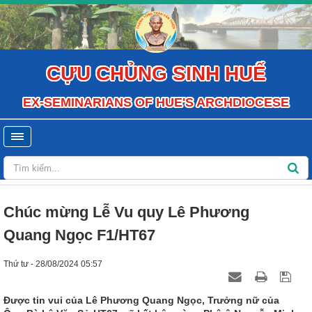
CỰU CHỦNG SINH HUẾ
EX-SEMINARIANS OF HUE'S ARCHDIOCESE
Chúc mừng Lễ Vu quy Lê Phương
Quang Ngọc F1/HT67
Thứ tư - 28/08/2024 05:57
Được tin vui của Lê Phương Quang Ngọc, Trưởng nữ của