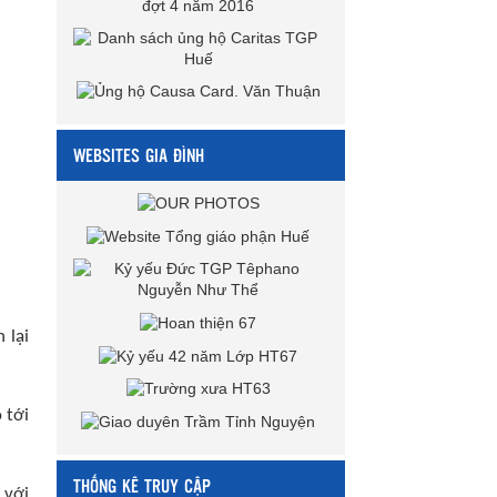
WEBSITES GIA ĐÌNH
 lại
 tới
THỐNG KÊ TRUY CẬP
 với