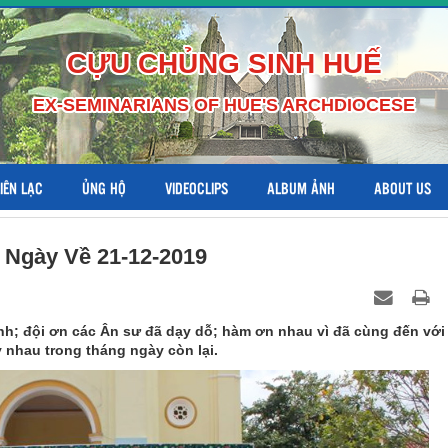
CỰU CHỦNG SINH HUẾ
EX-SEMINARIANS OF HUE'S ARCHDIOCESE
LIÊN LẠC
ỦNG HỘ
VIDEOCLIPS
ALBUM ẢNH
ABOUT US
– Ngày Về 21-12-2019
nh; đội ơn các Ân sư đã dạy dỗ; hàm ơn nhau vì đã cùng đến với
 nhau trong tháng ngày còn lại.