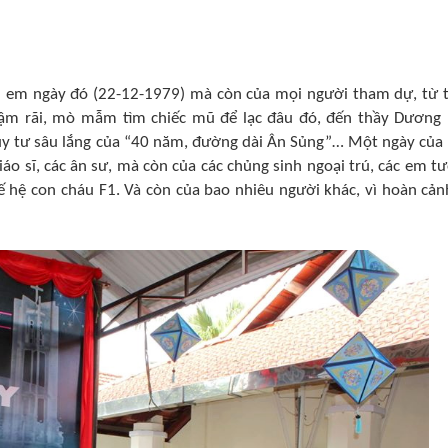
nh em ngày đó (22-12-1979) mà còn của mọi người tham dự, từ 
ậm rãi, mò mẫm tìm chiếc mũ để lạc đâu đó, đến thầy Dương
y tư sâu lắng của “40 năm, đường dài Ân Sủng”… Một ngày của
giáo sĩ, các ân sư, mà còn của các chủng sinh ngoại trú, các em t
hế hệ con cháu F1. Và còn của bao nhiêu người khác, vì hoàn cản