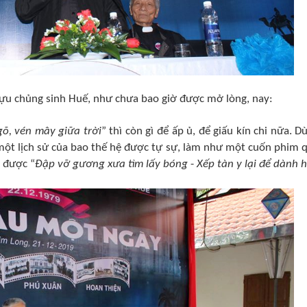
ựu chủng sinh Huế, như chưa bao giờ được mở lòng, nay:
õ, vén mây giữa trời
” thì còn gì để ấp ủ, để giấu kín chi nữa. Dù
một lịch sử của bao thế hệ được tự sự, làm như một cuốn phim 
g được “
Đập vỡ gương xưa tìm lấy bóng
-
Xếp tàn y lại để dành h