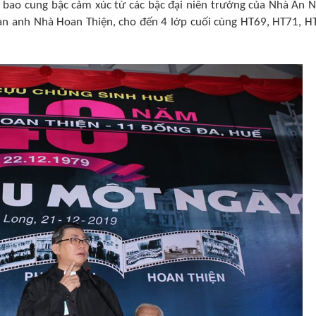
t bao cung bậc cảm xúc từ các bậc đại niên trưởng của Nhà An N
àn anh Nhà Hoan Thiện, cho đến 4 lớp cuối cùng HT69, HT71, H