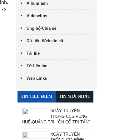
inh,
Album ảnh
T72-
Videoclips
Ủng hộ-Chia sẻ
Dữ liệu Website cũ
Tải file
Tờ liên lạc
Web Links
TIN TIÊU ĐIỂM
TIN MỚI NHẤT
NGÀY TRUYỀN
THỐNG CCS VÙNG
HUẾ-QUẢNG TRỊ. “ÔN CỐ TRI TÂN”
NGÀY TRUYỀN
THỐNG GIA ĐÌNH