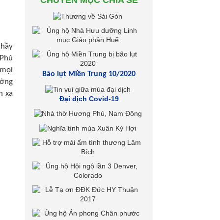
CHUYÊN MỤC CHIA SẺ
thầy
 Phú
 mọi
Bão lụt Miền Trung 10/2020
ưởng
h xa
Đại dịch Covid-19