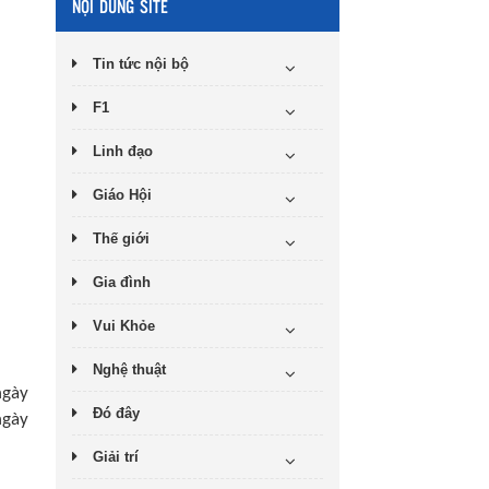
NỘI DUNG SITE
Tin tức nội bộ
F1
Linh đạo
Giáo Hội
Thế giới
Gia đình
Vui Khỏe
Nghệ thuật
ngày
Đó đây
ngày
Giải trí