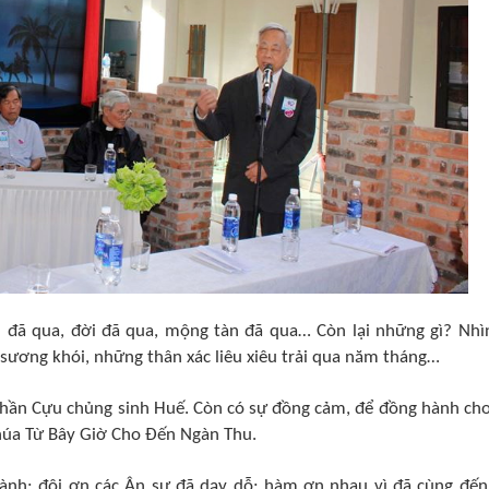
đã qua, đời đã qua, mộng tàn đã qua… Còn lại những gì? Nhìn
ương khói, những thân xác liêu xiêu trải qua năm tháng…
thần Cựu chủng sinh Huế. Còn có sự đồng cảm, để đồng hành cho
Chúa Từ Bây Giờ Cho Đến Ngàn Thu.
lành; đội ơn các Ân sư đã dạy dỗ; hàm ơn nhau vì đã cùng đến