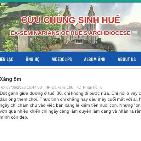
CỰU CHỦNG SINH HUẾ
EX-SEMINARIANS OF HUE'S ARCHDIOCESE
LIÊN LẠC
ỦNG HỘ
VIDEOCLIPS
ALBUM ẢNH
ABOUT US
Xăng ôm
03/06/2026 15:44:00
Đã xem: 186
Phản hồi: 0
Đứt gánh giữa đường ở tuổi 30, chị không đi bước nữa. Chị nói ở vậy 
đàn ông thèm chơi. Thực tình chị chẳng hay đầu mày cuối mắt với ai, 
ngày chỉ chăm chú vào việc bán xăng lẻ kiếm tiền nuôi con. Nhưng “on
vờn quá nhiều khiến chị ngày càng làm duyên làm dáng và nhận ra rằ
mình còn đẹp.