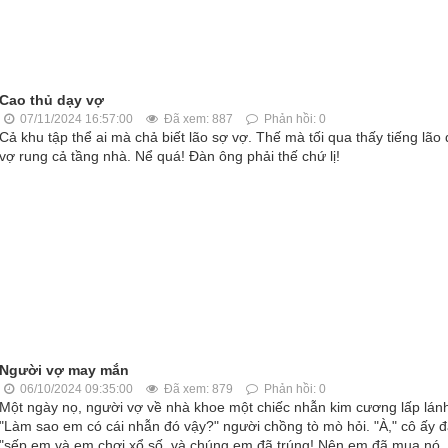
Cao thủ dạy vợ
07/11/2024 16:57:00
Đã xem: 887
Phản hồi: 0
Cả khu tập thể ai mà chả biết lão sợ vợ. Thế mà tối qua thấy tiếng lão
vợ rung cả tầng nhà. Nể quá! Đàn ông phải thế chứ lị!
Người vợ may mắn
06/10/2024 09:35:00
Đã xem: 879
Phản hồi: 0
Một ngày nọ, người vợ về nhà khoe một chiếc nhẫn kim cương lấp lán
"Làm sao em có cái nhẫn đó vậy?" người chồng tò mò hỏi. "À," cô ấy đ
"sếp em và em chơi xổ số, và chúng em đã trúng! Nên em đã mua nó