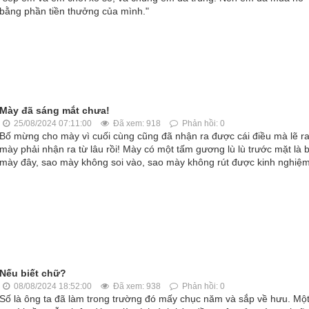
bằng phần tiền thưởng của mình."
Mày đã sáng mắt chưa!
25/08/2024 07:11:00
Đã xem: 918
Phản hồi: 0
Bố mừng cho mày vì cuối cùng cũng đã nhận ra được cái điều mà lẽ r
mày phải nhận ra từ lâu rồi! Mày có một tấm gương lù lù trước mặt là 
mày đây, sao mày không soi vào, sao mày không rút được kinh nghiệ
Nếu biết chữ?
08/08/2024 18:52:00
Đã xem: 938
Phản hồi: 0
Số là ông ta đã làm trong trường đó mấy chục năm và sắp về hưu. Mộ