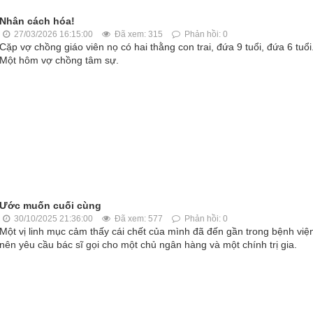
Nhân cách hóa!
27/03/2026 16:15:00
Đã xem: 315
Phản hồi: 0
Cặp vợ chồng giáo viên nọ có hai thằng con trai, đứa 9 tuổi, đứa 6 tuổi
Một hôm vợ chồng tâm sự.
Ước muốn cuối cùng
30/10/2025 21:36:00
Đã xem: 577
Phản hồi: 0
Một vị linh mục cảm thấy cái chết của mình đã đến gần trong bệnh việ
nên yêu cầu bác sĩ gọi cho một chủ ngân hàng và một chính trị gia.