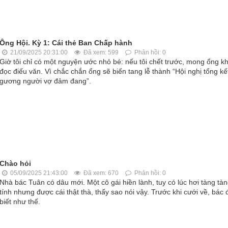
Ông Hội. Kỳ 1: Cái thẻ Ban Chấp hành
21/09/2025 20:31:00
Đã xem: 599
Phản hồi: 0
Giờ tôi chỉ có một nguyện ước nhỏ bé: nếu tôi chết trước, mong ổng kh
đọc điếu văn. Vì chắc chắn ổng sẽ biến tang lễ thành “Hội nghị tổng kế
gương người vợ đảm đang”.
Chào hỏi
05/09/2025 21:43:00
Đã xem: 670
Phản hồi: 0
Nhà bác Tuân có dâu mới. Một cô gái hiền lành, tuy có lúc hơi tàng tà
tính nhưng được cái thật thà, thấy sao nói vậy. Trước khi cưới về, bác 
biết như thế.