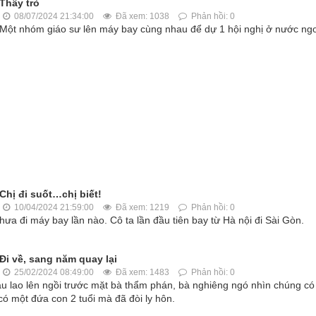
Thầy trò
08/07/2024 21:34:00
Đã xem: 1038
Phản hồi: 0
Một nhóm giáo sư lên máy bay cùng nhau để dự 1 hội nghị ở nước ngo
Chị đi suốt…chị biết!
10/04/2024 21:59:00
Đã xem: 1219
Phản hồi: 0
ưa đi máy bay lần nào. Cô ta lần đầu tiên bay từ Hà nội đi Sài Gòn.
Đi về, sang năm quay lại
25/02/2024 08:49:00
Đã xem: 1483
Phản hồi: 0
au lao lên ngồi trước mặt bà thẩm phán, bà nghiêng ngó nhìn chúng có
 có một đứa con 2 tuổi mà đã đòi ly hôn.