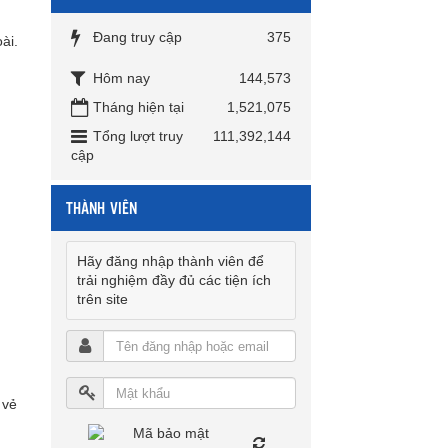
Đang truy cập
375
ài.
Hôm nay
144,573
Tháng hiện tại
1,521,075
Tổng lượt truy
111,392,144
cập
THÀNH VIÊN
Hãy đăng nhập thành viên để
trải nghiệm đầy đủ các tiện ích
trên site
 vẻ