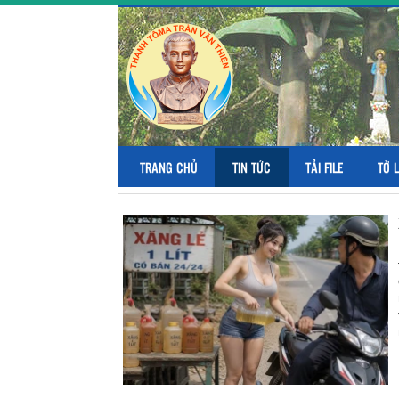
TRANG CHỦ
TIN TỨC
TẢI FILE
TỜ 