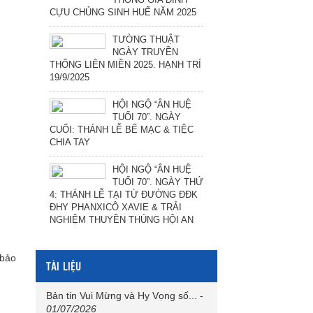
CỰU CHỦNG SINH HUẾ NĂM 2025
TƯỜNG THUẬT
NGÀY TRUYỀN
THỐNG LIÊN MIỀN 2025. HẠNH TRÍ
19/9/2025
m
HỘI NGỘ “ÂN HUỆ
TUỔI 70”. NGÀY
CUỐI: THÁNH LỄ BẾ MẠC & TIỆC
CHIA TAY
HỘI NGỘ “ÂN HUỆ
TUỔI 70”. NGÀY THỨ
4: THÁNH LỄ TẠI TỪ ĐƯỜNG ĐĐK
ĐHY PHANXICÔ XAVIE & TRẢI
NGHIỆM THUYỀN THÚNG HỘI AN
 bảo
TÀI LIỆU
Bản tin Vui Mừng và Hy Vọng số...
-
01/07/2026