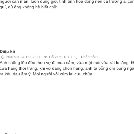
người cần mẫn, luôn đúng giờ, tính tình hòa đồng nên cả trường ai cũ
quí, dù ông không hề biết chữ.
Diệu kế
28/07/2024 16:07:00
Đã xem: 1013
Phản hồi: 0
Anh chồng lẽo đẽo theo vợ đi mua sắm, vừa mệt mỏi vừa rất lo lắng. 
cửa hàng thời trang, khi vợ đang chọn hàng, anh ta bỗng ôm bụng ngã
ra kêu đau ầm ỹ. Mọi người vội xúm lại cứu chữa.