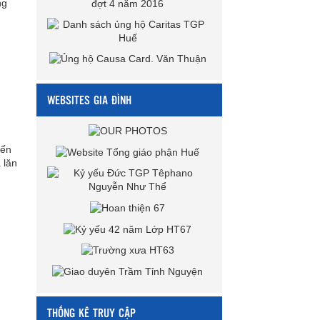
ng
WEBSITES GIA ĐÌNH
Đến
 lăn
THỐNG KÊ TRUY CẬP