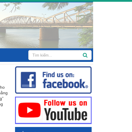
cho
hằng
g”
ng