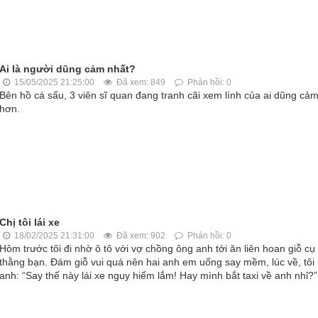
Ai là người dũng cảm nhất?
15/05/2025 21:25:00
Đã xem: 849
Phản hồi: 0
Bên hồ cá sấu, 3 viên sĩ quan đang tranh cãi xem lính của ai dũng cả
hơn.
Chị tôi lái xe
18/02/2025 21:31:00
Đã xem: 902
Phản hồi: 0
Hôm trước tôi đi nhờ ô tô với vợ chồng ông anh tới ăn liên hoan giỗ cụ
thằng bạn. Đám giỗ vui quá nên hai anh em uống say mềm, lúc về, tôi
anh: “Say thế này lái xe nguy hiểm lắm! Hay mình bắt taxi về anh nhỉ?”