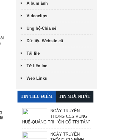
Album ảnh
Videoclips
Ủng hộ-Chia sẻ
ỏi
Dữ liệu Website cũ
t
Tải file
Tờ liên lạc
Web Links
TIN TIÊU ĐIỂM
TIN MỚI NHẤT
NGÀY TRUYỀN
ng
THỐNG CCS VÙNG
đã
HUẾ-QUẢNG TRỊ. “ÔN CỐ TRI TÂN”
NGÀY TRUYỀN
THỐNG GIA ĐÌNH