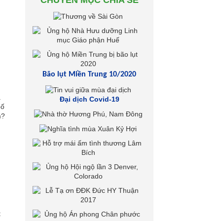
CHUYÊN MỤC CHIA SẺ
Bão lụt Miền Trung 10/2020
a
Đại dịch Covid-19
bố
m?
t