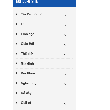
NỘI DUNG SITE
Tin tức nội bộ
.
F1
Linh đạo
Giáo Hội
Thế giới
Gia đình
Vui Khỏe
n
Nghệ thuật
Đó đây
Giải trí