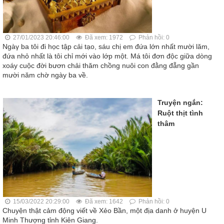
27/01/2023 20:46:00
Đã xem: 1972
Phản hồi: 0
Ngàγ ba tôi đi học tập cải tạo, sáu chị em đứa lớn nhất mười lăm,
đứa nhỏ nhất là tôi chỉ mới vào lớp một. Má tôi đơn độc giữa dòng
xoáy cuộc đời bươn chải thăm chồng nuôi con đằng đẵng gần
mười năm chờ ngày ba về.
Truyện ngắn:
Ruột thịt tình
thâm
15/03/2022 20:29:00
Đã xem: 1642
Phản hồi: 0
Chuyện thật cảm động viết về Xẻo Bần, một địa danh ở huyện U
Minh Thượng tỉnh Kiên Giang.