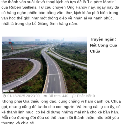
tác thành văn xuôi từ vở thoại kịch có tựa đề là ‘Le père Martin’
của Ruben Saillens. Từ câu chuyện Ông Panov này, ngày nay đã
có hàng ngàn phiên bản bằng văn, thơ, kịch khác phổ biến trong
văn học thế giới như một thông điệp về nhân ái và hạnh phúc,
nhất là trong dịp Lễ Giáng Sinh hàng năm.
Truyện ngắn:
Nét Cong Của
Chúa
01/12/2025 20:23:00
Đã xem: 440
Phản hồi: 0
Không phải Gia thiếu lòng đạo, cũng chẳng vì ham danh lợi. Chúa
gọi, nhưng cũng để tự do cho con người. Và trong cái tự do ấy, có
kẻ thành linh mục, có kẻ đi dựng những mái nhà cho kẻ bần hàn.
Mỗi nẻo đường đời đều có thể thành lối thánh thiện, nếu biết yêu
thương và chia sẻ.