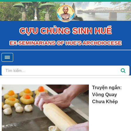
CỰU CHỦNG SINH HUẾ
EX-SEMINARIANS OF HUE'S ARCHDIOCESE
Truyện ngắn:
Vòng Quay
Chưa Khép