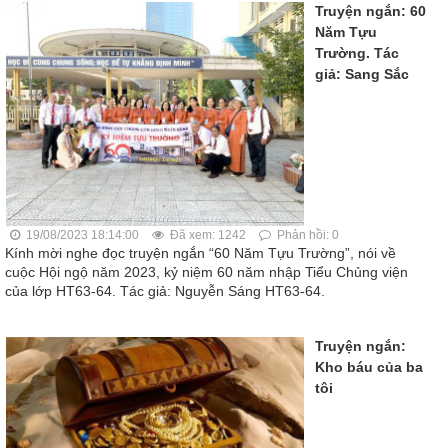
Truyện ngắn: 60
Năm Tựu
Trường. Tác
giả: Sang Sắc
19/08/2023 18:14:00
Đã xem: 1242
Phản hồi: 0
Kính mời nghe đọc truyện ngắn “60 Năm Tựu Trường”, nói về
cuộc Hội ngộ năm 2023, kỷ niệm 60 năm nhập Tiểu Chủng viện
của lớp HT63-64. Tác giả: Nguyễn Sáng HT63-64.
Truyện ngắn:
Kho báu của ba
tôi