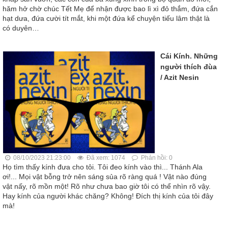
hăm hở chờ chúc Tết Mẹ để nhận được bao lì xì đỏ thắm, đứa cắn
hạt dưa, đứa cười tít mắt, khi một đứa kể chuyện tiếu lâm thật là
có duyên…
Cái Kính. Những
người thích đùa
/ Azit Nesin
08/10/2023 21:23:00
Đã xem: 1074
Phản hồi: 0
Họ tìm thấy kính đưa cho tôi. Tôi đeo kính vào thì... Thánh Ala
ơi!... Mọi vật bỗng trở nên sáng sủa rõ ràng quá ! Vật nào đúng
vật nấy, rõ mồn một! Rõ như chưa bao giờ tôi có thể nhìn rõ vậy.
Hay kính của người khác chăng? Không! Ðích thị kính của tôi đây
mà!