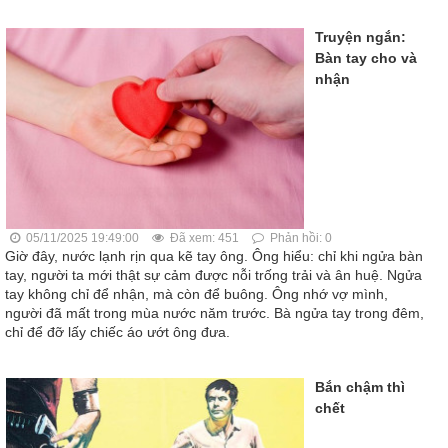
Truyện ngắn:
Bàn tay cho và
nhận
05/11/2025 19:49:00
Đã xem: 451
Phản hồi: 0
Giờ đây, nước lạnh rịn qua kẽ tay ông. Ông hiểu: chỉ khi ngửa bàn
tay, người ta mới thật sự cảm được nỗi trống trải và ân huệ. Ngửa
tay không chỉ để nhận, mà còn để buông. Ông nhớ vợ mình,
người đã mất trong mùa nước năm trước. Bà ngửa tay trong đêm,
chỉ để đỡ lấy chiếc áo ướt ông đưa.
Bắn chậm thì
chết