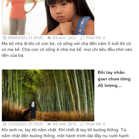
09/06/2021 21:38:00
Đã xem: 1613
Phản hồi: 0
Mẹ bỏ nhà đi khi cô còn bé, cô sống với cha đến năm 5 tuổi thì cô
có mẹ kế. Cha con cô sống ở nhà mẹ kế, mọi chi tiêu đều nhờ vào
tiền của bà.
Đôi tay nhân
gian chưa từng
độ lượng…
21/03/2021 20:19:00
Đã xem: 3670
Phản hồi: 0
Khi sinh ra, tay tôi nắm chặt. Khi chết đi tay tôi buông thõng. Từ
nắm chặt đến buông thõng, một hành trình dài đầy nụ cười hạnh