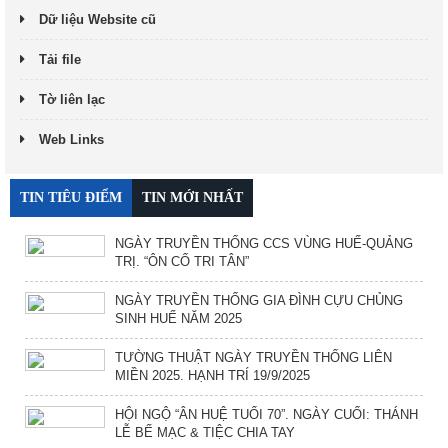
Dữ liệu Website cũ
Tải file
Tờ liên lạc
Web Links
TIN TIÊU ĐIỂM
TIN MỚI NHẤT
NGÀY TRUYỀN THỐNG CCS VÙNG HUẾ-QUẢNG
TRỊ. “ÔN CỐ TRI TÂN”
NGÀY TRUYỀN THỐNG GIA ĐÌNH CỰU CHỦNG
SINH HUẾ NĂM 2025
TƯỜNG THUẬT NGÀY TRUYỀN THỐNG LIÊN
MIỀN 2025. HẠNH TRÍ 19/9/2025
HỘI NGỘ “ÂN HUỆ TUỔI 70”. NGÀY CUỐI: THÁNH
LỄ BẾ MẠC & TIỆC CHIA TAY