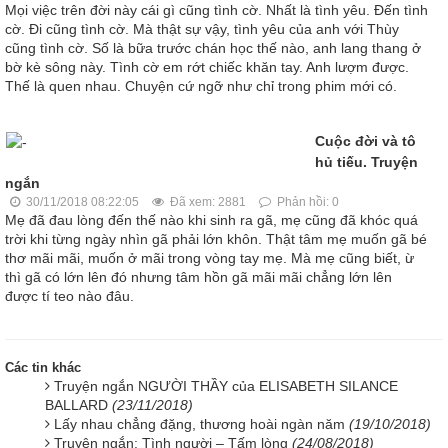
Mọi việc trên đời này cái gì cũng tình cờ. Nhất là tình yêu. Đến tình
cờ. Đi cũng tình cờ. Mà thật sự vậy, tình yêu của anh với Thùy
cũng tình cờ. Số là bữa trước chán học thế nào, anh lang thang ở
bờ kè sông này. Tình cờ em rớt chiếc khăn tay. Anh lượm được.
Thế là quen nhau. Chuyện cứ ngỡ như chỉ trong phim mới có.
Cuộc đời và tô
hủ tiếu. Truyện
ngắn
30/11/2018 08:22:05
Đã xem: 2881
Phản hồi: 0
Mẹ đã đau lòng đến thế nào khi sinh ra gã, mẹ cũng đã khóc quá
trời khi từng ngày nhìn gã phải lớn khôn. Thật tâm mẹ muốn gã bé
thơ mãi mãi, muốn ở mãi trong vòng tay mẹ. Mà mẹ cũng biết, ừ
thì gã có lớn lên đó nhưng tâm hồn gã mãi mãi chẳng lớn lên
được tí teo nào đâu.
Các tin khác
Truyện ngắn NGƯỜI THẦY của ELISABETH SILANCE
BALLARD
(23/11/2018)
Lấy nhau chẳng đặng, thương hoài ngàn năm
(19/10/2018)
Truyện ngắn: Tình người – Tấm lòng
(24/08/2018)