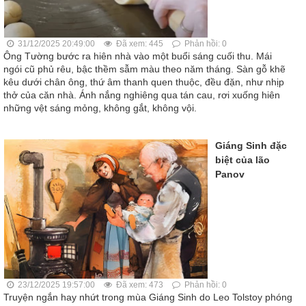
31/12/2025 20:49:00
Đã xem: 445
Phản hồi: 0
Ông Tường bước ra hiên nhà vào một buổi sáng cuối thu. Mái
ngói cũ phủ rêu, bậc thềm sẫm màu theo năm tháng. Sàn gỗ khẽ
kêu dưới chân ông, thứ âm thanh quen thuộc, đều đặn, như nhịp
thở của căn nhà. Ánh nắng nghiêng qua tán cau, rơi xuống hiên
những vệt sáng mỏng, không gắt, không vội.
Giáng Sinh đặc
biệt của lão
Panov
23/12/2025 19:57:00
Đã xem: 473
Phản hồi: 0
Truyện ngắn hay nhứt trong mùa Giáng Sinh do Leo Tolstoy phóng