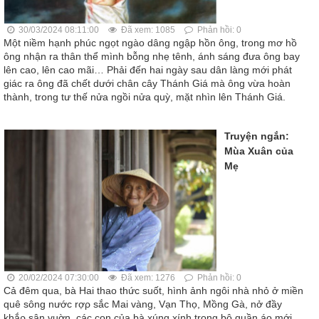
30/03/2024 08:11:00
Đã xem: 1085
Phản hồi: 0
Một niềm hạnh phúc ngọt ngào dâng ngập hồn ông, trong mơ hồ
ông nhận ra thân thể mình bỗng nhẹ tênh, ánh sáng đưa ông bay
lên cao, lên cao mãi… Phải đến hai ngày sau dân làng mới phát
giác ra ông đã chết dưới chân cây Thánh Giá mà ông vừa hoàn
thành, trong tư thế nửa ngồi nửa quỳ, mặt nhìn lên Thánh Giá.
Truyện ngắn:
Mùa Xuân của
Mẹ
20/02/2024 07:30:00
Đã xem: 1276
Phản hồi: 0
Cả đêm qua, bà Hai thao thức suốt, hình ảnh ngôi nhà nhỏ ở miền
quê sông nước rợρ sắc Mai vàng, Vạn Thọ, Mồng Gà, nở đầy
khắρ sân vuờn, các con của bà xúng xính trong bộ quần áo mới,