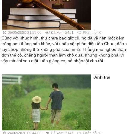
09/05/2020 21:59:00
Đã xem: 2451
Phản hồi: 0
Cùng với nhục hình, thứ chưa bao giờ cũ, họ đã vẽ nên một đêm
trăng non tháng sáu khác, với nhân vật phản diện tên Chơn, đã ra
tay cướp những thứ không phải của mình. Thằng nhỏ nghèo thân
đơn thế cô, chẳng người thân làm chỗ dựa, nhưng không phải vì
vậy mà chỉ sau một tuần giằng co, nó nhận tội cho rồi.
Anh trai
24/02/2020 09:44:00
Đã xem: 2145
Phản hồi: 0