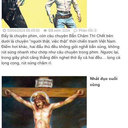
03/04/2024 06:49:00
Đã xem: 1104
Phản hồi: 0
Đấy là chuyện phim, còn câu chuyện Bắn Chậm Thì Chết bên
dưới là chuyện “người thật, việc thật” thời chiến tranh Việt Nam.
Điểm hơi khác, hai đấu thủ đều không giỏi nghề bắn súng, không
rút súng nhanh như chớp như câu chuyện trong phim. Ngược lại,
trong giây phút căng thẳng đến nghẹt thở ấy cả hai đều… lọng cà
lọng cọng, rút súng chậm rì.
Nhát đục cuối
cùng