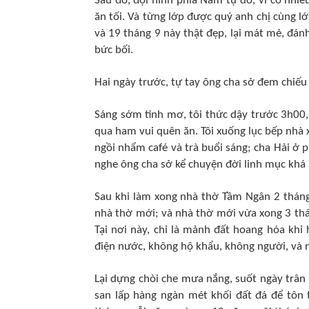
Sau đó, đội hình phía Nam tự do, vì có nhi
ăn tối. Và từng lớp được quý anh chị cùng l
và 19 tháng 9 này thật đẹp, lại mát mẻ, đán
bức bối.
Hai ngày trước, tự tay ông cha sở đem chiế
Sáng sớm tinh mơ, tôi thức dậy trước 3h00,
qua ham vui quên ăn. Tôi xuống lục bếp nhà
ngồi nhẩm café và trà buổi sáng; cha Hải ở 
nghe ông cha sở kể chuyện đời linh mục khá l
Sau khi làm xong nhà thờ Tầm Ngân 2 tháng,
nhà thờ mới; và nhà thờ mới vừa xong 3 thán
Tại nơi này, chỉ là mảnh đất hoang hóa khỉ
điện nước, không hộ khẩu, không người, và n
Lại dựng chòi che mưa nắng, suốt ngày trân 
san lấp hàng ngàn mét khối đất đá để tôn