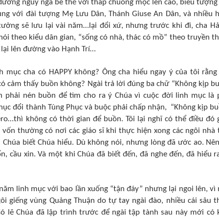
ường nguy nga bề thế với tháp chuông mọc lên cao, biểu tượng
cùng với đài tượng Mẹ Lưu Dân, Thánh Giuse An Dân, và nhiều 
ởng sẽ lưu lại vài năm…lại đổi xứ, nhưng trước khi đi, cha Hả
ói theo kiểu dân gian, “sống có nhà, thác có mồ” theo truyền t
i lại lên đường vào Hạnh Trí…
nh mục cha có HAPPY không? Ông cha hiểu ngay ý của tôi rằng
 có cảm thấy buồn không? Ngài trả lời đúng ba chữ “Không kịp b
n phải nén buồn để tìm cho ra ý Chúa vì cuộc đời linh mục là 
hục đổi thành Tùng Phục và buộc phải chấp nhận, “Không kịp bu
ero…thì không có thời gian để buồn. Tôi lại nghĩ có thể điều đó 
 vốn thường có nơi các giáo sĩ khi thực hiện xong các ngôi nhà 
, Chúa biết Chúa hiểu. Dù không nói, nhưng lòng đã ước ao. Nên
 cầu xin. Và một khi Chúa đã biết đến, đã nghe đến, đã hiểu ra
 năm linh mục với bao lần xuống “tận đáy” nhưng lại ngoi lên, vì 
gôi giếng vùng Quảng Thuận do tự tay ngài đào, nhiều cái sâu 
 lẽ Chúa đã lập trình trước để ngài tập tành sau này mới có 