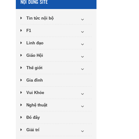
NỘI DUNG SITE
Tin tức nội bộ
F1
Linh đạo
Giáo Hội
Thế giới
Gia đình
Vui Khỏe
Nghệ thuật
Đó đây
Giải trí