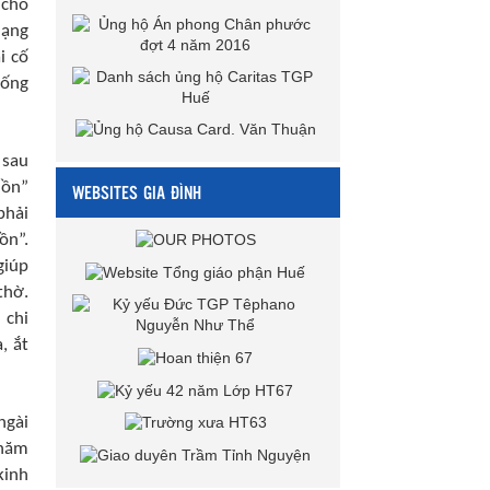
 cho
hạng
i cố
hống
 sau
uồn”
WEBSITES GIA ĐÌNH
phải
ồn”.
giúp
thờ.
 chi
, ắt
ngài
thăm
kinh