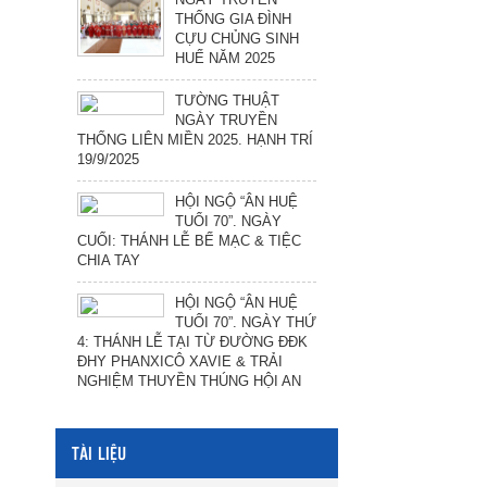
THỐNG GIA ĐÌNH
CỰU CHỦNG SINH
HUẾ NĂM 2025
TƯỜNG THUẬT
NGÀY TRUYỀN
THỐNG LIÊN MIỀN 2025. HẠNH TRÍ
19/9/2025
HỘI NGỘ “ÂN HUỆ
TUỔI 70”. NGÀY
CUỐI: THÁNH LỄ BẾ MẠC & TIỆC
CHIA TAY
HỘI NGỘ “ÂN HUỆ
TUỔI 70”. NGÀY THỨ
4: THÁNH LỄ TẠI TỪ ĐƯỜNG ĐĐK
ĐHY PHANXICÔ XAVIE & TRẢI
NGHIỆM THUYỀN THÚNG HỘI AN
TÀI LIỆU