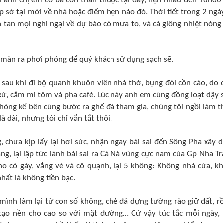
ều anh chị em có bà con thân thuộc tại đây, hẹn nhau đến 18h00
ớp sở tại mời về nhà hoặc điểm hẹn nào đó. Thời tiết trong 2 ngà
h tan mọi nghi ngại về dự báo có mưa to, và cả giông nhiệt nóng
u màn ra phơi phóng để quý khách sử dụng sạch sẽ.
 sau khi đi bộ quanh khuôn viên nhà thờ, bụng đói cồn cào, do
 xứ, cắm mì tôm và pha café. Lúc này anh em cũng đồng loạt dậy
phòng kế bên cũng bước ra ghế đá tham gia, chúng tôi ngồi làm t
à dài, nhưng tôi chỉ vắn tắt thôi.
 chưa kịp lấy lại hơi sức, nhận ngay bài sai đến Sông Pha xây 
g, lại lập tức lãnh bài sai ra Cà Ná vùng cực nam của Gp Nha Tr
 ho cò gáy, vắng vẻ và cô quạnh, lại 5 không: Không nhà cửa, k
hất là không tiền bạc.
mình làm lại từ con số không, chẻ đá dựng tường rào giữ đất, rồi
 tạo nền cho cao so với mặt đường… Cứ vậy túc tắc mỗi ngày,