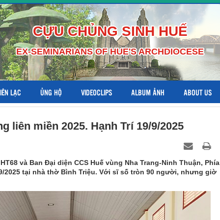
CỰU CHỦNG SINH HUẾ
EX-SEMINARIANS OF HUE'S ARCHDIOCESE
LIÊN LẠC
ỦNG HỘ
VIDEOCLIPS
ALBUM ẢNH
ABOUT US
 liên miền 2025. Hạnh Trí 19/9/2025
i HT68 và Ban Đại diện CCS Huế vùng Nha Trang-Ninh Thuận, Phía
2025 tại nhà thờ Bình Triệu. Với sĩ số tròn 90 người, nhưng giờ