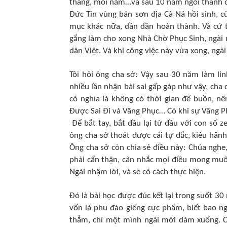
tháng, mỗi năm…và sau 10 năm ngôi thánh đ
Đức Tin vùng bán sơn địa Cà Ná hồi sinh, 
mục khác nữa, dần dần hoàn thành. Và cứ tư
gắng làm cho xong Nhà Chờ Phục Sinh, ngài n
dân Việt. Và khi công việc này vừa xong, ngà
Tôi hỏi ông cha sở: Vậy sau 30 năm làm li
nhiều lần nhận bài sai gấp gáp như vậy, cha
có nghĩa là không có thời gian để buồn, nê
Được Sai Đi và Vâng Phục… Có khi sự Vâng P
Để bắt tay, bắt đầu lại từ đầu với con số z
ông cha sở thoát được cái tự đắc, kiêu hãnh
Ông cha sở còn chia sẻ điều này: Chúa nghe
phải cẩn thận, cân nhắc mọi điều mong muốn,
Ngài nhậm lời, và sẽ có cách thực hiện.
Đó là bài học được đúc kết lại trong suốt 30
vốn là phu đào giếng cực phẩm, biết bao n
thẳm, chỉ một mình ngài mới dám xuống. Có