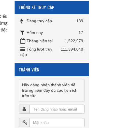
THỐNG KÊ TRUY CẬP
biểu
Đang truy cập
139
từng
tiệc
Hôm nay
17
Tháng hiện tại
1,522,979
Tổng lượt truy
111,394,048
cập
THÀNH VIÊN
Hãy đăng nhập thành viên để
trải nghiệm đầy đủ các tiện ích
trên site