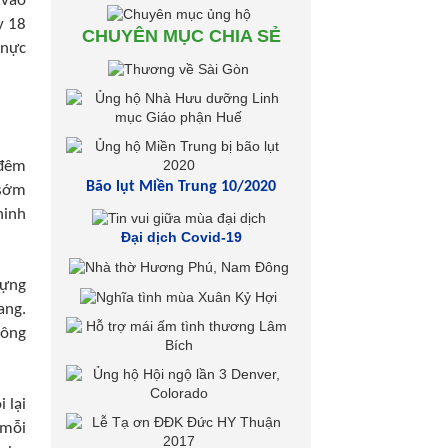
 vào
y 18
CHUYÊN MỤC CHIA SẺ
 nực
 đêm
Bão lụt Miền Trung 10/2020
 sớm
hinh
Đại dịch Covid-19
dựng
ang.
hông
 lại
 mỗi