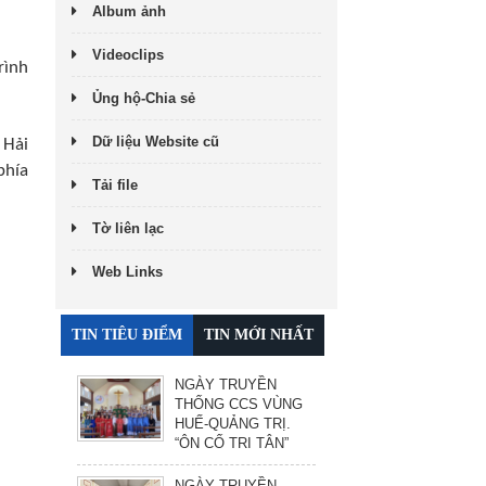
Album ảnh
Videoclips
rình
Ủng hộ-Chia sẻ
Dữ liệu Website cũ
 Hải
phía
Tải file
Tờ liên lạc
Web Links
TIN TIÊU ĐIỂM
TIN MỚI NHẤT
NGÀY TRUYỀN
THỐNG CCS VÙNG
HUẾ-QUẢNG TRỊ.
“ÔN CỐ TRI TÂN”
NGÀY TRUYỀN