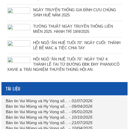
NGÀY TRUYỀN THỐNG GIA ĐÌNH CỰU CHỦNG
SINH HUẾ NĂM 2025
TƯỜNG THUẬT NGÀY TRUYỀN THỐNG LIÊN
MIỀN 2025. HẠNH TRÍ 19/9/2025
HỘI NGỘ “ÂN HUỆ TUỔI 70”. NGÀY CUỐI: THÁNH
LỄ BẾ MẠC & TIỆC CHIA TAY
HỘI NGỘ “ÂN HUỆ TUỔI 70”. NGÀY THỨ 4:
THÁNH LỄ TẠI TỪ ĐƯỜNG ĐĐK ĐHY PHANXICÔ
XAVIE & TRẢI NGHIỆM THUYỀN THÚNG HỘI AN
TÀI LIỆU
Bản tin Vui Mừng và Hy Vọng số...
-
01/07/2026
Bản tin Vui Mừng và Hy Vọng số...
-
09/04/2026
Bản tin Vui Mừng và Hy Vọng số...
-
05/01/2026
Bản tin Vui Mừng và Hy Vọng số...
-
10/10/2025
Bản tin Vui Mừng và Hy Vọng số...
-
21/07/2025
Bản tin Vui Mừng và Hy Vọng số...
-
10/04/2025