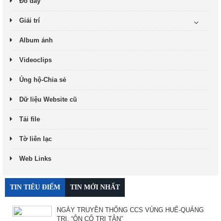
Đó đây
Giải trí
Album ảnh
Videoclips
Ủng hộ-Chia sẻ
Dữ liệu Website cũ
Tải file
Tờ liên lạc
Web Links
TIN TIÊU ĐIỂM
TIN MỚI NHẤT
NGÀY TRUYỀN THỐNG CCS VÙNG HUẾ-QUẢNG
TRỊ. “ÔN CỐ TRI TÂN”