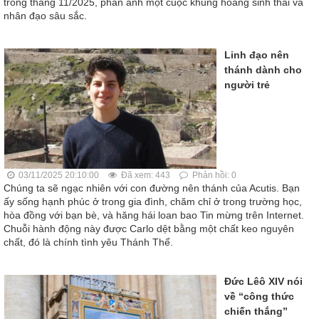
trong tháng 11/2025, phản ánh một cuộc khủng hoảng sinh thái và
nhân đạo sâu sắc.
Linh đạo nên
thánh dành cho
người trẻ
03/11/2025 20:10:00
Đã xem: 443
Phản hồi: 0
Chúng ta sẽ ngạc nhiên với con đường nên thánh của Acutis. Bạn
ấy sống hạnh phúc ở trong gia đình, chăm chỉ ở trong trường học,
hòa đồng với bạn bè, và hăng hái loan bao Tin mừng trên Internet.
Chuỗi hành động này được Carlo dệt bằng một chất keo nguyên
chất, đó là chính tình yêu Thánh Thể.
Đức Lêô XIV nói
về “công thức
chiến thắng”