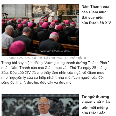
Năm Thánh của
các Giám mục:
Bài suy niệm
của Đức Lêô XIV
26/06/2025 20:58:00
Đã xem: 654
Phản hồi: 0
Trong bài suy niệm dài tại Vương cung thánh đường Thánh Phêrô
nhân Năm Thánh của các Giám mục vào Thứ Tư ngày 25 tháng
Sáu, Đức Lêô XIV đã cho thấy tầm nhìn của ngài về Giám mục
như “nguyên lý của sự hiệp nhất”, như một “con người của đời
sống đối thần”: đức tin, đức cậy và đức mến.
Từ ngữ thường
xuyên xuất hiện
trên môi miệng
của Đức Giáo