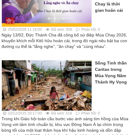
Chay là thời
gian hoán cải
25/02/2026 11:18:00
Đã xem: 358
Phản hồi: 0
Ngày 13/02, Đức Thánh Cha đã công bố sứ điệp Mùa Chay 2026,
khuyến khích mỗi Kitô hữu hoán cải, trong đó ngài nêu bật ba con
đường cụ thể là “lắng nghe”, “ăn chay” và “cùng nhau”.
Sống Tinh thần
Caritas trong
Mùa Vọng Năm
Thánh Hy Vọng
10/12/2025 20:17:00
Đã xem: 418
Phản hồi: 0
Trong khi Giáo hội toàn cầu bước vào ánh sáng tím hồng của Mùa
Vọng với tâm tình chuẩn bị, khu vực Đông Nam Á lại chìm trong
bóng tối của một loạt thảm họa khí hậu kinh hoàng và dồn dập