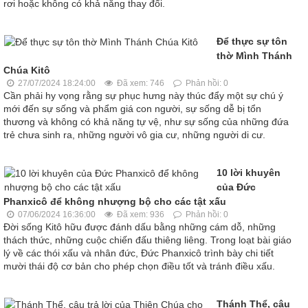
rơi hoặc không có khả năng thay đổi.
Để thực sự tôn
thờ Mình Thánh
Chúa Kitô
27/07/2024 18:24:00
Đã xem: 746
Phản hồi: 0
Cần phải hy vọng rằng sự phục hưng này thúc đẩy một sự chú ý
mới đến sự sống và phẩm giá con người, sự sống dễ bị tổn
thương và không có khả năng tự vệ, như sự sống của những đứa
trẻ chưa sinh ra, những người vô gia cư, những người di cư.
10 lời khuyên
của Đức
Phanxicô để không nhượng bộ cho các tật xấu
07/06/2024 16:36:00
Đã xem: 936
Phản hồi: 0
Đời sống Kitô hữu được đánh dấu bằng những cám dỗ, những
thách thức, những cuộc chiến đấu thiêng liêng. Trong loạt bài giáo
lý về các thói xấu và nhân đức, Đức Phanxicô trình bày chi tiết
mười thái độ cơ bản cho phép chọn điều tốt và tránh điều xấu.
Thánh Thể, câu