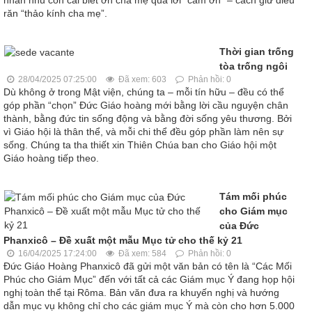
răn “thảo kính cha mẹ”.
Thời gian trống
tòa trống ngôi
28/04/2025 07:25:00
Đã xem: 603
Phản hồi: 0
Dù không ở trong Mật viện, chúng ta – mỗi tín hữu – đều có thể
góp phần “chọn” Đức Giáo hoàng mới bằng lời cầu nguyện chân
thành, bằng đức tin sống động và bằng đời sống yêu thương. Bởi
vì Giáo hội là thân thể, và mỗi chi thể đều góp phần làm nên sự
sống. Chúng ta tha thiết xin Thiên Chúa ban cho Giáo hội một
Giáo hoàng tiếp theo.
Tám mối phúc
cho Giám mục
của Đức
Phanxicô – Đề xuất một mẫu Mục tử cho thế kỷ 21
16/04/2025 17:24:00
Đã xem: 584
Phản hồi: 0
Đức Giáo Hoàng Phanxicô đã gửi một văn bản có tên là “Các Mối
Phúc cho Giám Mục” đến với tất cả các Giám mục Ý đang họp hội
nghị toàn thể tại Rôma. Bản văn đưa ra khuyến nghị và hướng
dẫn mục vụ không chỉ cho các giám mục Ý mà còn cho hơn 5.000