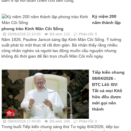
đảm ở lại với đoàn chiên cho đến cùng.
Kỷ niệm 200
năm thành lập
phong trào Kinh Mân Côi Sống
26/06/2026 22:10:00
Đã xem: 122
Phản hồi: 0
Năm 1826, Pauline Jaricot sáng lập Kinh Mân Côi Sống. Ý tưởng
xuất phát từ một thực tế rất đơn giản. Bà nhận thấy rằng nhiều
công nhân nghèo và người lao động muốn cầu nguyện nhưng
không đủ thời gian để lần trọn chuỗi Mân Côi mỗi ngày.
Tiếp kiến chung
08/04/2026 -
ĐTC Lêô XIV:
Tất cả mọi Kitô
hữu đều được
mời gọi nên
thánh
09/04/2026 17:44:00
Đã xem: 246
Phản hồi: 0
Trong buổi Tiếp kiến chung sáng thứ Tư ngày 8/4/2026, tiếp tục