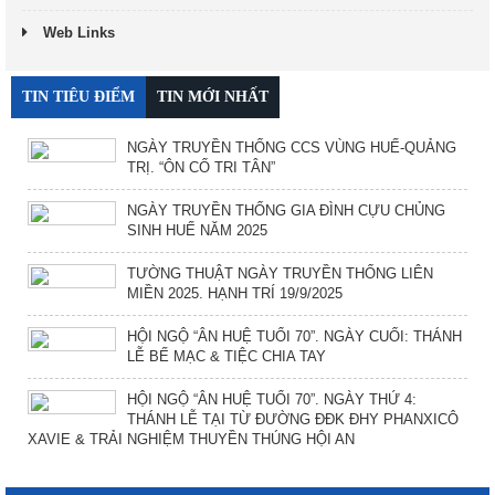
Web Links
TIN TIÊU ĐIỂM
TIN MỚI NHẤT
NGÀY TRUYỀN THỐNG CCS VÙNG HUẾ-QUẢNG
TRỊ. “ÔN CỐ TRI TÂN”
NGÀY TRUYỀN THỐNG GIA ĐÌNH CỰU CHỦNG
SINH HUẾ NĂM 2025
TƯỜNG THUẬT NGÀY TRUYỀN THỐNG LIÊN
MIỀN 2025. HẠNH TRÍ 19/9/2025
HỘI NGỘ “ÂN HUỆ TUỔI 70”. NGÀY CUỐI: THÁNH
LỄ BẾ MẠC & TIỆC CHIA TAY
HỘI NGỘ “ÂN HUỆ TUỔI 70”. NGÀY THỨ 4:
THÁNH LỄ TẠI TỪ ĐƯỜNG ĐĐK ĐHY PHANXICÔ
XAVIE & TRẢI NGHIỆM THUYỀN THÚNG HỘI AN