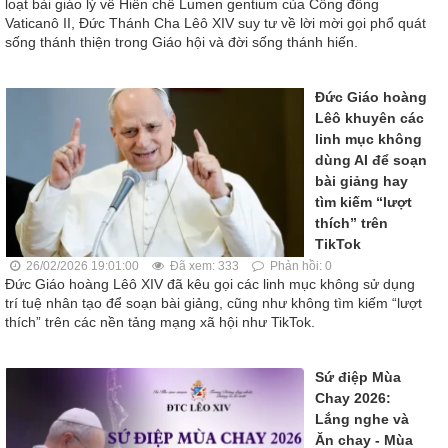
loạt bài giáo lý về Hiến chế Lumen gentium của Công đồng
Vaticanô II, Đức Thánh Cha Lêô XIV suy tư về lời mời gọi phổ quát
sống thánh thiện trong Giáo hội và đời sống thánh hiến.
Đức Giáo hoàng
Lêô khuyên các
linh mục không
dùng AI để soạn
bài giảng hay
tìm kiếm “lượt
thích” trên
TikTok
26/02/2026 19:01:00
Đã xem: 333
Phản hồi: 0
Đức Giáo hoàng Lêô XIV đã kêu gọi các linh mục không sử dụng
trí tuệ nhân tạo để soạn bài giảng, cũng như không tìm kiếm “lượt
thích” trên các nền tảng mạng xã hội như TikTok.
Sứ điệp Mùa
Chay 2026:
Lắng nghe và
Ăn chay - Mùa