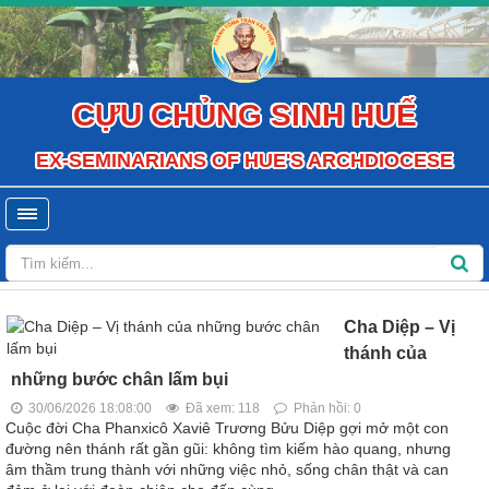
CỰU CHỦNG SINH HUẾ
EX-SEMINARIANS OF HUE'S ARCHDIOCESE
Cha Diệp – Vị
thánh của
những bước chân lấm bụi
30/06/2026 18:08:00
Đã xem: 118
Phản hồi: 0
Cuộc đời Cha Phanxicô Xaviê Trương Bửu Diệp gợi mở một con
đường nên thánh rất gần gũi: không tìm kiếm hào quang, nhưng
âm thầm trung thành với những việc nhỏ, sống chân thật và can