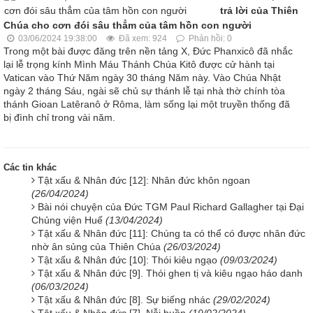
trả lời của Thiên
Chúa cho cơn đói sâu thẳm của tâm hồn con người
03/06/2024 19:38:00
Đã xem: 924
Phản hồi: 0
Trong một bài được đăng trên nền tảng X, Đức Phanxicô đã nhắc
lại lễ trọng kính Mình Máu Thánh Chúa Kitô được cử hành tại
Vatican vào Thứ Năm ngày 30 tháng Năm này. Vào Chúa Nhật
ngày 2 tháng Sáu, ngài sẽ chủ sự thánh lễ tại nhà thờ chính tòa
thánh Gioan Latêranô ở Rôma, làm sống lại một truyền thống đã
bị đình chỉ trong vài năm.
Các tin khác
Tật xấu & Nhân đức [12]: Nhân đức khôn ngoan
(26/04/2024)
Bài nói chuyện của Đức TGM Paul Richard Gallagher tại Đại
Chủng viện Huế
(13/04/2024)
Tật xấu & Nhân đức [11]: Chúng ta có thể có được nhân đức
nhờ ân sủng của Thiên Chúa
(26/03/2024)
Tật xấu & Nhân đức [10]: Thói kiêu ngạo
(09/03/2024)
Tật xấu & Nhân đức [9]. Thói ghen tị và kiêu ngạo háo danh
(06/03/2024)
Tật xấu & Nhân đức [8]. Sự biếng nhác
(29/02/2024)
Tật xấu & Nhân đức [7]. Nỗi buồn
(19/02/2024)