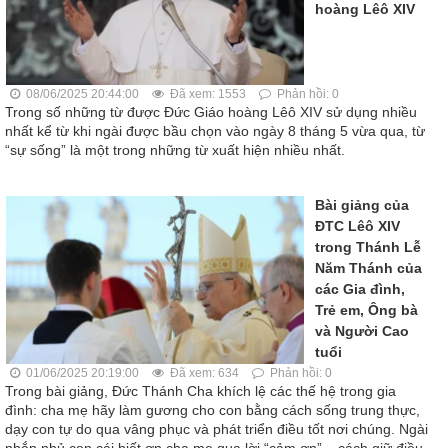
hoàng Lêô XIV
08/06/2025 20:44:00
Đã xem: 1553
Phản hồi: 0
Trong số những từ được Đức Giáo hoàng Lêô XIV sử dụng nhiều
nhất kể từ khi ngài được bầu chọn vào ngày 8 tháng 5 vừa qua, từ
“sự sống” là một trong những từ xuất hiện nhiều nhất.
Bài giảng của
ĐTC Lêô XIV
trong Thánh Lễ
Năm Thánh của
các Gia đình,
Trẻ em, Ông bà
và Người Cao
tuổi
01/06/2025 20:19:00
Đã xem: 634
Phản hồi: 0
Trong bài giảng, Đức Thánh Cha khích lệ các thế hệ trong gia
đình: cha mẹ hãy làm gương cho con bằng cách sống trung thực,
dạy con tự do qua vâng phục và phát triển điều tốt nơi chúng. Ngài
nhắn nhủ con cái biết ơn cha mẹ qua lời “cảm ơn” – cách giữ điều