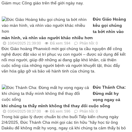
Giám mục Công giáo trên thế giới ngày nay.
Đức Giáo Hoàng
kêu gọi chúng
ta bớt nhìn vào
màn hình, và nhìn vào người khác nhiều hơn
10/04/2025 21:39:00
Đã xem: 594
Phản hồi: 0
Đức Giáo hoàng Phanxicô mời gọi chúng ta cầu nguyện để công
nghệ được đặt vào vị trí phục vụ con người – được sử dụng để kết
nối mọi người, giúp đỡ những ai đang gặp khó khăn, cải thiện
cuộc sống của những người bệnh và người khuyết tật, thúc đẩy
văn hóa gặp gỡ và bảo vệ hành tinh của chúng ta.
Đức Thánh Cha:
Đừng mất hy
vọng ngay cả
khi chúng ta thấy mình không thể thay đổi cuộc sống
03/04/2025 08:37:00
Đã xem: 596
Phản hồi: 0
Trong bài giáo lý được chuẩn bị cho buổi Tiếp kiến chung ngày
2/4/2025, Đức Thánh Cha mời gọi các tín hữu “hãy học từ ông
Dakêu để không mất hy vọng, ngay cả khi chúng ta cảm thấy bị bỏ