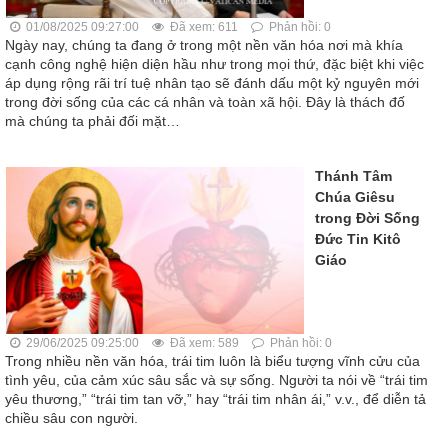
01/08/2025 09:27:00
Đã xem: 611
Phản hồi: 0
Ngày nay, chúng ta đang ở trong một nền văn hóa nơi mà khía
cạnh công nghệ hiện diện hầu như trong mọi thứ, đặc biệt khi việc
áp dụng rộng rãi trí tuệ nhân tạo sẽ đánh dấu một kỷ nguyên mới
trong đời sống của các cá nhân và toàn xã hội. Đây là thách đố
mà chúng ta phải đối mặt…
Thánh Tâm
Chúa Giêsu
trong Đời Sống
Đức Tin Kitô
Giáo
29/06/2025 09:25:00
Đã xem: 589
Phản hồi: 0
Trong nhiều nền văn hóa, trái tim luôn là biểu tượng vĩnh cửu của
tình yêu, của cảm xúc sâu sắc và sự sống. Người ta nói về “trái tim
yêu thương,” “trái tim tan vỡ,” hay “trái tim nhân ái,” v.v., để diễn tả
chiều sâu con người.