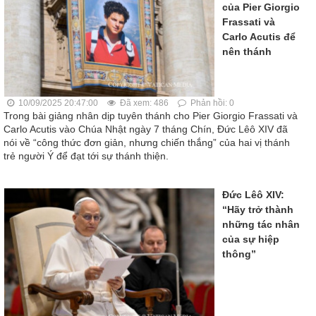
của Pier Giorgio
Frassati và
Carlo Acutis để
nên thánh
10/09/2025 20:47:00
Đã xem: 486
Phản hồi: 0
Trong bài giảng nhân dịp tuyên thánh cho Pier Giorgio Frassati và
Carlo Acutis vào Chúa Nhật ngày 7 tháng Chín, Đức Lêô XIV đã
nói về “công thức đơn giản, nhưng chiến thắng” của hai vị thánh
trẻ người Ý để đạt tới sự thánh thiện.
Đức Lêô XIV:
“Hãy trở thành
những tác nhân
của sự hiệp
thông”