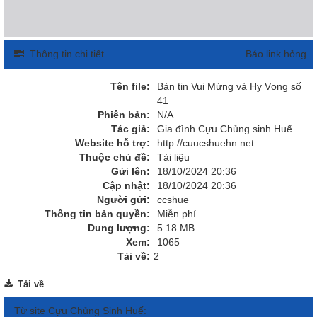
Thông tin chi tiết
Báo link hỏng
Tên file:
Bản tin Vui Mừng và Hy Vọng số
41
Phiên bản:
N/A
Tác giả:
Gia đình Cựu Chủng sinh Huế
Website hỗ trợ:
http://cuucshuehn.net
Thuộc chủ đề:
Tài liệu
Gửi lên:
18/10/2024 20:36
Cập nhật:
18/10/2024 20:36
Người gửi:
ccshue
Thông tin bản quyền:
Miễn phí
Dung lượng:
5.18 MB
Xem:
1065
Tải về:
2
Tải về
Từ site Cựu Chủng Sinh Huế: