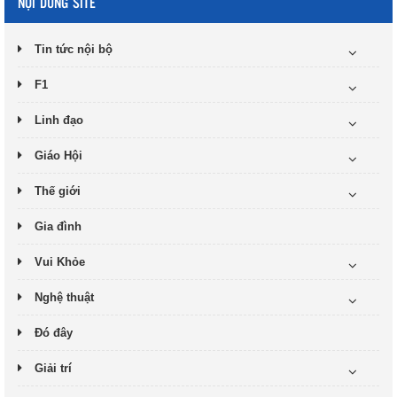
NỘI DUNG SITE
Tin tức nội bộ
F1
Linh đạo
Giáo Hội
Thế giới
Gia đình
Vui Khỏe
Nghệ thuật
Đó đây
Giải trí