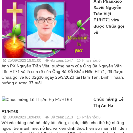
Anh Phanxicô
Xaviê Nguyễn
Trần Việt
F1/HT71 vừa
được Chúa gọi
về
25/09/2023 18:01:00
Đã xem: 1547
Phản hồi: 0
Anh PX Nguyễn Trần Việt, trưởng nam của Ông Bà Nguyễn Văn
Lộc HT71 và là con rể của Ông Bà Đỗ Khắc Hiền HT71, đã được
Chúa gọi về lúc 02g30 ngày 25/9/2023 tại Hàm Tân, Bình Thuận,
hưởng dương 37 tuổi.
Chúc mừng Lê
Thị An Hạ
F1/HT68
30/08/2023 18:04:00
Đã xem: 1213
Phản hồi: 0
Với vóc dáng nhỏ bé, đầy tài năng, chị đại diện cho thế hệ những
người trẻ mạnh mẽ, nỗ lực và kiên định thực hiện sứ mệnh khi đến