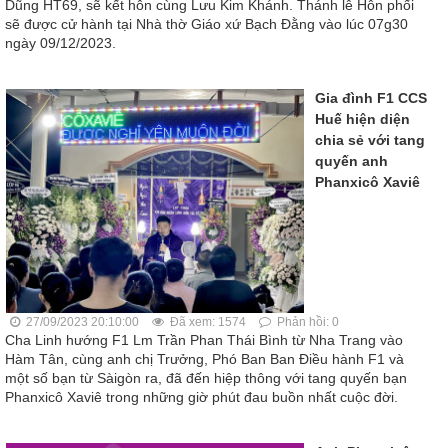
Dũng HT69, sẽ kết hôn cùng Lưu Kim Khánh. Thánh lễ Hôn phối
sẽ được cử hành tại Nhà thờ Giáo xứ Bạch Đằng vào lúc 07g30
ngày 09/12/2023.
Gia đình F1 CCS
Huế hiện diện
chia sẻ với tang
quyến anh
Phanxicô Xaviê
27/09/2023 20:10:00
Đã xem: 1574
Phản hồi: 0
Cha Linh hướng F1 Lm Trần Phan Thái Bình từ Nha Trang vào
Hàm Tân, cùng anh chị Trưởng, Phó Ban Ban Điều hành F1 và
một số bạn từ Sàigòn ra, đã đến hiệp thông với tang quyến bạn
Phanxicô Xaviê trong những giờ phút đau buồn nhất cuộc đời.