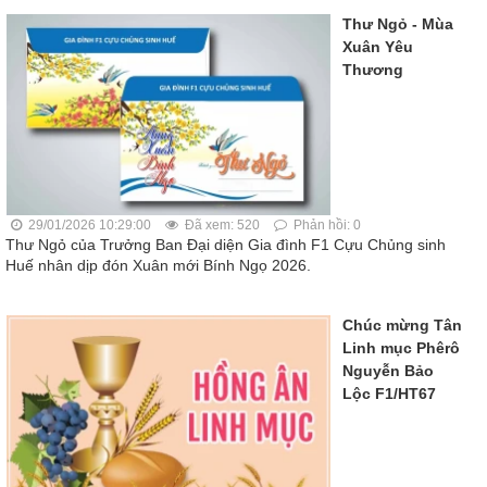
Thư Ngỏ - Mùa
Xuân Yêu
Thương
29/01/2026 10:29:00
Đã xem: 520
Phản hồi: 0
Thư Ngỏ của Trưởng Ban Đại diện Gia đình F1 Cựu Chủng sinh
Huế nhân dịp đón Xuân mới Bính Ngọ 2026.
Chúc mừng Tân
Linh mục Phêrô
Nguyễn Bảo
Lộc F1/HT67