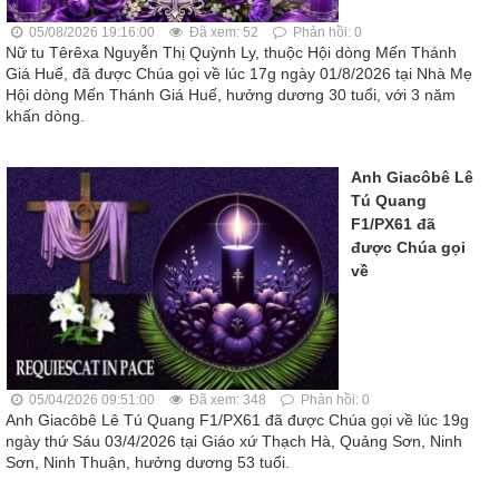
05/08/2026 19:16:00
Đã xem: 52
Phản hồi: 0
Nữ tu Têrêxa Nguyễn Thị Quỳnh Ly, thuộc Hội dòng Mến Thánh
Giá Huế, đã được Chúa gọi về lúc 17g ngày 01/8/2026 tại Nhà Mẹ
Hội dòng Mến Thánh Giá Huế, hưởng dương 30 tuổi, với 3 năm
khấn dòng.
Anh Giacôbê Lê
Tú Quang
F1/PX61 đã
được Chúa gọi
về
05/04/2026 09:51:00
Đã xem: 348
Phản hồi: 0
Anh Giacôbê Lê Tú Quang F1/PX61 đã được Chúa gọi về lúc 19g
ngày thứ Sáu 03/4/2026 tại Giáo xứ Thạch Hà, Quảng Sơn, Ninh
Sơn, Ninh Thuận, hưởng dương 53 tuổi.