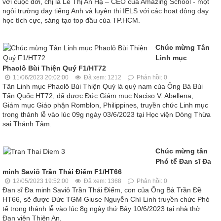
với cuộc đời, chị là Lê Thị An Hạ – CEO của Amazing School - một
ngôi trường dạy tiếng Anh và luyện thi IELS với các hoạt động dạy
học tích cực, sáng tạo top đầu của TP.HCM.
Chúc mừng Tân
Linh mục
Phaolô Bùi Thiện Quý F1/HT72
11/06/2023 20:02:00
Đã xem: 1212
Phản hồi: 0
Tân Linh mục Phaolô Bùi Thiện Quý là quý nam của Ông Bà Bùi
Tấn Quốc HT72, đã được Đức Giám mục Naciso V. Abellena,
Giám mục Giáo phận Romblon, Philippines, truyền chức Linh mục
trong thánh lễ vào lúc 09g ngày 03/6/2023 tại Học viện Dòng Thừa
sai Thánh Tâm.
Chúc mừng tân
Phó tế Đan sĩ Đa
minh Saviô Trần Thái Điểm F1/HT66
12/05/2023 19:52:00
Đã xem: 1368
Phản hồi: 0
Đan sĩ Đa minh Saviô Trần Thái Điểm, con của Ông Bà Trần Đề
HT66, sẽ được Đức TGM Giuse Nguyễn Chí Linh truyền chức Phó
tế trong thánh lễ vào lúc 8g ngày thứ Bảy 10/6/2023 tại nhà thờ
Đan viện Thiên An.