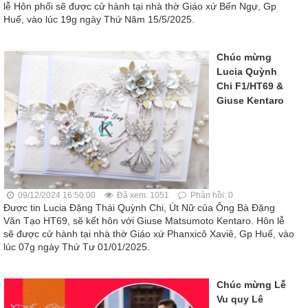
lễ Hôn phối sẽ được cử hành tại nhà thờ Giáo xứ Bến Ngự, Gp
Huế, vào lúc 19g ngày Thứ Năm 15/5/2025.
Chúc mừng
Lucia Quỳnh
Chi F1/HT69 &
Giuse Kentaro
09/12/2024 16:50:00
Đã xem: 1051
Phản hồi: 0
Được tin Lucia Đặng Thái Quỳnh Chi, Út Nữ của Ông Bà Đặng
Văn Tạo HT69, sẽ kết hôn với Giuse Matsumoto Kentaro. Hôn lễ
sẽ được cử hành tại nhà thờ Giáo xứ Phanxicô Xaviê, Gp Huế, vào
lúc 07g ngày Thứ Tư 01/01/2025.
Chúc mừng Lễ
Vu quy Lê