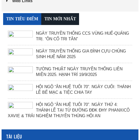
Web Links
TIN TIÊU ĐIỂM
TIN MỚI NHẤT
NGÀY TRUYỀN THỐNG CCS VÙNG HUẾ-QUẢNG
TRỊ. “ÔN CỐ TRI TÂN”
NGÀY TRUYỀN THỐNG GIA ĐÌNH CỰU CHỦNG
SINH HUẾ NĂM 2025
TƯỜNG THUẬT NGÀY TRUYỀN THỐNG LIÊN
MIỀN 2025. HẠNH TRÍ 19/9/2025
HỘI NGỘ “ÂN HUỆ TUỔI 70”. NGÀY CUỐI: THÁNH
LỄ BẾ MẠC & TIỆC CHIA TAY
HỘI NGỘ “ÂN HUỆ TUỔI 70”. NGÀY THỨ 4:
THÁNH LỄ TẠI TỪ ĐƯỜNG ĐĐK ĐHY PHANXICÔ
XAVIE & TRẢI NGHIỆM THUYỀN THÚNG HỘI AN
TÀI LIỆU