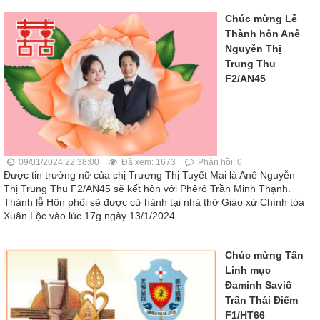
Chúc mừng Lễ
Thành hôn Anê
Nguyễn Thị
Trung Thu
F2/AN45
09/01/2024 22:38:00
Đã xem: 1673
Phản hồi: 0
Được tin trưởng nữ của chị Trương Thị Tuyết Mai là Anê Nguyễn
Thị Trung Thu F2/AN45 sẽ kết hôn với Phêrô Trần Minh Thạnh.
Thánh lễ Hôn phối sẽ được cử hành tại nhà thờ Giáo xứ Chính tòa
Xuân Lộc vào lúc 17g ngày 13/1/2024.
Chúc mừng Tân
Linh mục
Đaminh Saviô
Trần Thái Điểm
F1/HT66