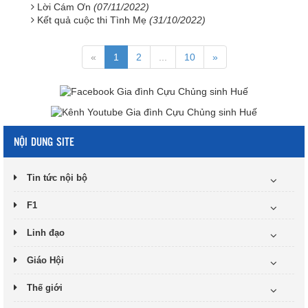
Lời Cám Ơn
(07/11/2022)
Kết quả cuộc thi Tình Mẹ
(31/10/2022)
«
1
2
...
10
»
NỘI DUNG SITE
Tin tức nội bộ
F1
Linh đạo
Giáo Hội
Thế giới