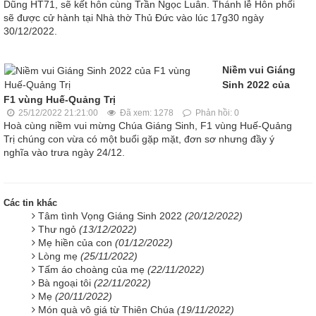
Dũng HT71, sẽ kết hôn cùng Trần Ngọc Luân. Thánh lễ Hôn phối
sẽ được cử hành tại Nhà thờ Thủ Đức vào lúc 17g30 ngày
30/12/2022.
Niềm vui Giáng
Sinh 2022 của
F1 vùng Huế-Quảng Trị
25/12/2022 21:21:00
Đã xem: 1278
Phản hồi: 0
Hoà cùng niềm vui mừng Chúa Giáng Sinh, F1 vùng Huế-Quảng
Trị chúng con vừa có một buổi gặp mặt, đơn sơ nhưng đầy ý
nghĩa vào trưa ngày 24/12.
Các tin khác
Tâm tình Vọng Giáng Sinh 2022
(20/12/2022)
Thư ngỏ
(13/12/2022)
Mẹ hiền của con
(01/12/2022)
Lòng mẹ
(25/11/2022)
Tấm áo choàng của mẹ
(22/11/2022)
Bà ngoại tôi
(22/11/2022)
Mẹ
(20/11/2022)
Món quà vô giá từ Thiên Chúa
(19/11/2022)