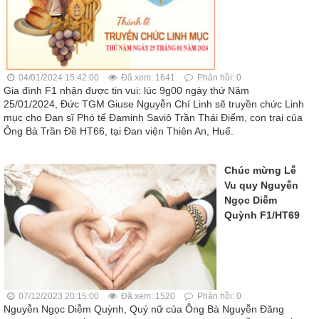
04/01/2024 15:42:00
Đã xem: 1641
Phản hồi: 0
Gia đình F1 nhận được tin vui: lúc 9g00 ngày thứ Năm
25/01/2024, Đức TGM Giuse Nguyễn Chí Linh sẽ truyền chức Linh
mục cho Đan sĩ Phó tế Đaminh Saviô Trần Thái Điểm, con trai của
Ông Bà Trần Đề HT66, tại Đan viện Thiên An, Huế.
Chúc mừng Lễ
Vu quy Nguyễn
Ngọc Diễm
Quỳnh F1/HT69
07/12/2023 20:15:00
Đã xem: 1520
Phản hồi: 0
Nguyễn Ngọc Diễm Quỳnh, Quý nữ của Ông Bà Nguyễn Đăng