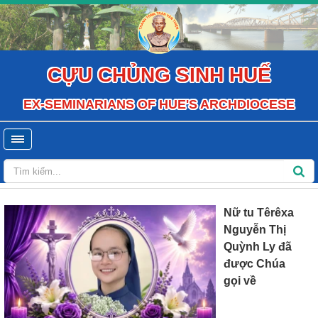
CỰU CHỦNG SINH HUẾ
EX-SEMINARIANS OF HUE'S ARCHDIOCESE
Nữ tu Têrêxa
Nguyễn Thị
Quỳnh Ly đã
được Chúa
gọi về