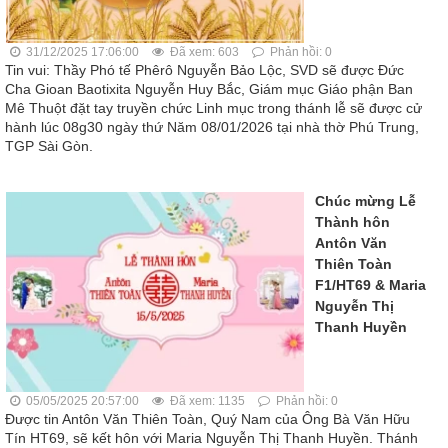
31/12/2025 17:06:00
Đã xem: 603
Phản hồi: 0
Tin vui: Thầy Phó tế Phêrô Nguyễn Bảo Lộc, SVD sẽ được Đức
Cha Gioan Baotixita Nguyễn Huy Bắc, Giám mục Giáo phận Ban
Mê Thuột đặt tay truyền chức Linh mục trong thánh lễ sẽ được cử
hành lúc 08g30 ngày thứ Năm 08/01/2026 tại nhà thờ Phú Trung,
TGP Sài Gòn.
Chúc mừng Lễ
Thành hôn
Antôn Văn
Thiên Toàn
F1/HT69 & Maria
Nguyễn Thị
Thanh Huyền
05/05/2025 20:57:00
Đã xem: 1135
Phản hồi: 0
Được tin Antôn Văn Thiên Toàn, Quý Nam của Ông Bà Văn Hữu
Tín HT69, sẽ kết hôn với Maria Nguyễn Thị Thanh Huyền. Thánh