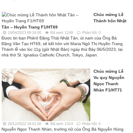
Chúc mừng Lễ
Thành hôn Nhật
Tân – Huyền Trang F1/HT69
19/04/2023 09:16:00
Đã xem: 1249
Phản hồi: 0
Được tin bạn Phêrô Đặng Thái Nhật Tân, út nam của Ông Bà
Đặng Văn Tạo HT69, sẽ kết hôn với Maria Ngô Thị Huyền Trang.
Thánh lễ vào lúc 11g (giờ Nhật Bản) ngày thứ Bảy 06/5/2023, tại
nhà thờ St. Ignatius Catholic Church, Tokyo, Japan.
Chúc mừng Lễ
Vu quy Nguyễn
Ngọc Thanh
Nhàn F1/HT71
26/12/2022 19:41:00
Đã xem: 1314
Phản hồi: 0
Nguyễn Ngọc Thanh Nhàn, trưởng nữ của Ông Bà Nguyễn Hùng