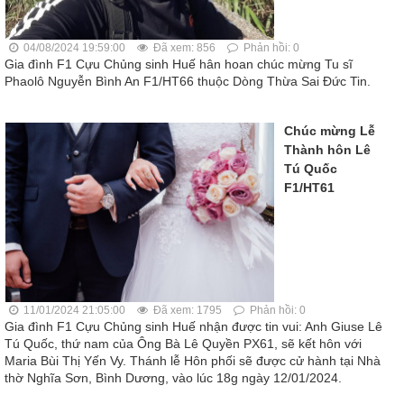
04/08/2024 19:59:00
Đã xem: 856
Phản hồi: 0
Gia đình F1 Cựu Chủng sinh Huế hân hoan chúc mừng Tu sĩ
Phaolô Nguyễn Bình An F1/HT66 thuộc Dòng Thừa Sai Đức Tin.
Chúc mừng Lễ
Thành hôn Lê
Tú Quốc
F1/HT61
11/01/2024 21:05:00
Đã xem: 1795
Phản hồi: 0
Gia đình F1 Cựu Chủng sinh Huế nhận được tin vui: Anh Giuse Lê
Tú Quốc, thứ nam của Ông Bà Lê Quyền PX61, sẽ kết hôn với
Maria Bùi Thị Yến Vy. Thánh lễ Hôn phối sẽ được cử hành tại Nhà
thờ Nghĩa Sơn, Bình Dương, vào lúc 18g ngày 12/01/2024.