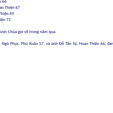
n 66
an Thiện 67
Thiện 69
hiện 71
được Chúa gọi về trong năm qua.
 Ngô Phục, Phú Xuân 57, và anh Đỗ Tấn Sỹ, Hoan Thiện 66, đa