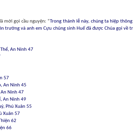
đã mời gọi cầu nguyện: “
Trong thánh lễ này, chúng ta hiệp thông
niên trưởng và anh em Cựu chủng sinh Huế đã được Chúa gọi về t
Thể, An Ninh 47
7
n 57
p, An Ninh 45
 An Ninh 47
, An Ninh 49
uý, Phú Xuân 55
hú Xuân 57
Thiện 62
iện 66