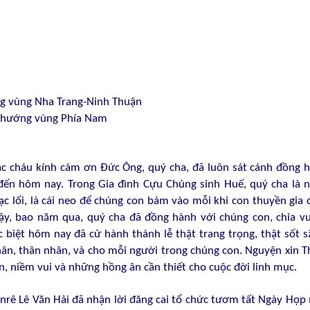
ng vùng Nha Trang-Ninh Thuận
h hướng vùng Phía Nam
ác cháu kính cám ơn Đức Ông, quý cha, đã luôn sát cánh đồng 
đến hôm nay. Trong Gia đình Cựu Chủng sinh Huế, quý cha là 
 lối, là cái neo để chúng con bám vào mỗi khi con thuyền gia 
y, bao năm qua, quý cha đã đồng hành với chúng con, chia vu
 biệt hôm nay đã cử hành thánh lễ thật trang trọng, thật sốt s
hân, thân nhân, và cho mỗi người trong chúng con. Nguyện xin T
n, niềm vui và những hồng ân cần thiết cho cuộc đời linh mục.
nrê Lê Văn Hải đã nhận lời đăng cai tổ chức tươm tất Ngày Họp