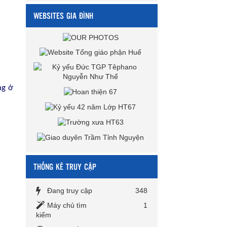
WEBSITES GIA ĐÌNH
ng ở
THỐNG KÊ TRUY CẬP
Đang truy cập
348
Máy chủ tìm
1
kiếm