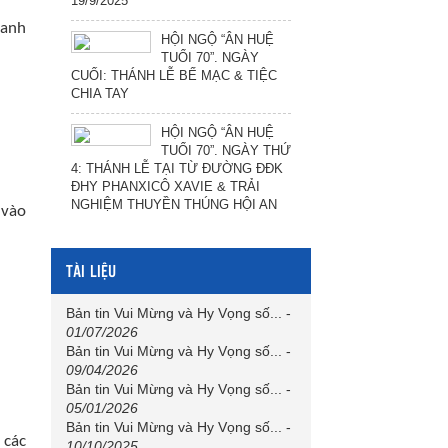
19/9/2025
 anh
HỘI NGỘ “ÂN HUỆ
TUỔI 70”. NGÀY
CUỐI: THÁNH LỄ BẾ MẠC & TIỆC
CHIA TAY
HỘI NGỘ “ÂN HUỆ
TUỔI 70”. NGÀY THỨ
4: THÁNH LỄ TẠI TỪ ĐƯỜNG ĐĐK
ĐHY PHANXICÔ XAVIE & TRẢI
NGHIỆM THUYỀN THÚNG HỘI AN
 vào
TÀI LIỆU
Bản tin Vui Mừng và Hy Vọng số...
-
01/07/2026
Bản tin Vui Mừng và Hy Vọng số...
-
09/04/2026
Bản tin Vui Mừng và Hy Vọng số...
-
05/01/2026
Bản tin Vui Mừng và Hy Vọng số...
-
 các
10/10/2025