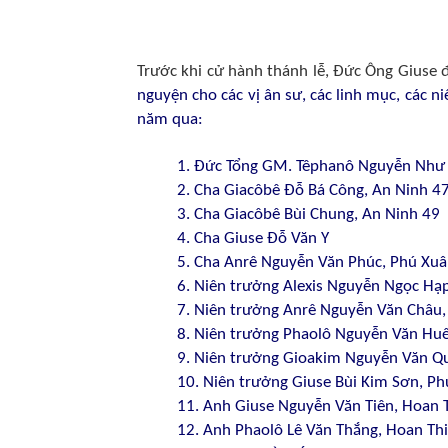
Trước khi cử hành thánh lễ, Đức Ông Giuse 
nguyện cho các vị ân sư, các linh mục, các 
năm qua:
1. Đức Tổng GM. Têphanô Nguyễn Như 
2. Cha Giacôbê Đỗ Bá Công, An Ninh 4
3. Cha Giacôbê Bùi Chung, An Ninh 49
4. Cha Giuse Đỗ Văn Y
5. Cha Anrê Nguyễn Văn Phúc, Phú Xuâ
6. Niên trưởng Alexis Nguyễn Ngọc Hạ
7. Niên trưởng Anrê Nguyễn Văn Châu,
8. Niên trưởng Phaolô Nguyễn Văn Huế
9. Niên trưởng Gioakim Nguyễn Văn Q
10. Niên trưởng Giuse Bùi Kim Sơn, P
11. Anh Giuse Nguyễn Văn Tiên, Hoan 
12. Anh Phaolô Lê Văn Thắng, Hoan Th