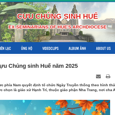
CỰU CHỦNG SINH HUẾ
EX-SEMINARIANS OF HUE'S ARCHDIOCESE
LIÊN LẠC
ỦNG HỘ
VIDEOCLIPS
ALBUM ẢNH
ABOUT US
Cựu Chủng sinh Huế năm 2025
c phía Nam quyết định tổ chức Ngày Truyền thống theo hình th
c chọn là giáo xứ Hạnh Trí, thuộc giáo phận Nha Trang, nơi cha 