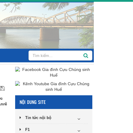
ức
NỘI DUNG SITE
Anrê
Tin tức nội bộ
F1