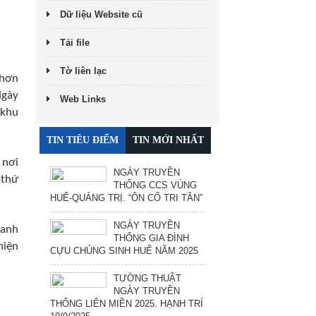
Dữ liệu Website cũ
Tải file
Tờ liên lạc
 hơn
Ngày
Web Links
 khu
TIN TIÊU ĐIỂM
TIN MỚI NHẤT
 nơi
NGÀY TRUYỀN
 thứ
THỐNG CCS VÙNG
HUẾ-QUẢNG TRỊ. “ÔN CỐ TRI TÂN”
NGÀY TRUYỀN
 anh
THỐNG GIA ĐÌNH
hiện
CỰU CHỦNG SINH HUẾ NĂM 2025
TƯỜNG THUẬT
NGÀY TRUYỀN
THỐNG LIÊN MIỀN 2025. HẠNH TRÍ