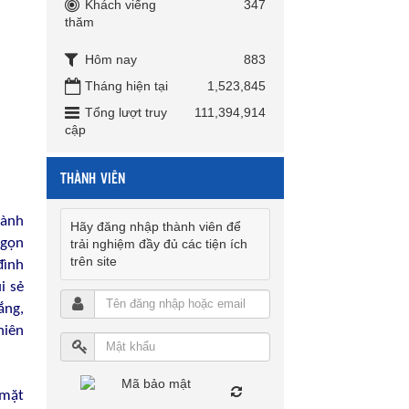
Khách viếng
347
thăm
Hôm nay
883
Tháng hiện tại
1,523,845
Tổng lượt truy
111,394,914
cập
THÀNH VIÊN
hành
Hãy đăng nhập thành viên để
ngọn
trải nghiệm đầy đủ các tiện ích
trên site
đình
i sẻ
ắng,
hiên
 mặt