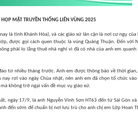
 HỌP MẶT TRUYỀN THỐNG LIÊN VÙNG 2025
nay là tỉnh Khánh Hòa), và các giáo xứ lân cận là nơi cư ngụ của
lớp, được gọi cách quen thuộc là vùng Quảng Thuận. Đến với 
hông phải lo lắng thuê nhà nghỉ vì đã có nhà của anh em quanh
o từ nhiều tháng trước. Anh em được thông báo về thời gian,
 nay rơi vào ngày Chúa nhật, nên anh em đã chọn tổ chức vào
mà không trở ngại vấn đề mục vụ giáo xứ.
t, ngày 17/9, là anh Nguyễn Vinh Sơn HT63 đến từ Sài Gòn và
anh đến sớm để chuẩn bị nơi lưu trú cho anh chị em Lớp Hoan T