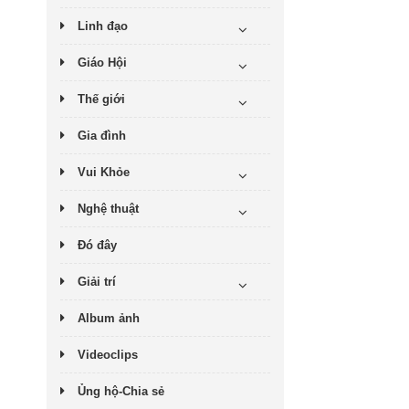
Linh đạo
Giáo Hội
Thế giới
Gia đình
Vui Khỏe
Nghệ thuật
Đó đây
Giải trí
Album ảnh
Videoclips
Ủng hộ-Chia sẻ