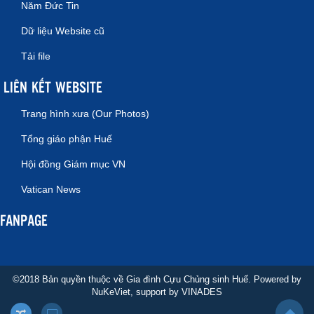
Năm Đức Tin
Dữ liệu Website cũ
Tải file
LIÊN KẾT WEBSITE
Trang hình xưa (Our Photos)
Tổng giáo phận Huế
Hội đồng Giám mục VN
Vatican News
FANPAGE
©2018 Bản quyền thuộc về Gia đình Cựu Chủng sinh Huế. Powered by
NuKeViet
, support by
VINADES