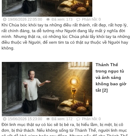
19/06/2026 22:05:00
Đã xem: 173
Phản hồi: 0
Khi Chúa bóc khỏi tay ta những điều rất thánh, rất đẹp, rất hợp lý,
rất chính đáng, ta dễ tưởng như Người đang lấy mất ý nghĩa đời
mình. Nhưng thật ra, có những lúc Chúa phải lấy khỏi tay ta những
điều thuộc về Người, để xem tim ta có thật sự thuộc về Người hay
không.
Thánh Thể
trong ngục tù
và ánh sáng
không bao giờ
tắt [2]
15/06/2026 15:23:00
Đã xem: 172
Phản hồi: 0
Đời linh mục thật sự có lúc sẽ bị bẻ ra, bị hiểu lầm, bị mệt, bị cô
đơn, bị thử thách. Nếu không sống từ Thánh Thể, người linh mục
sẽ rất dễ khô cứng hoặc cay đắng. Nhưng nếu để cho Thánh Thể