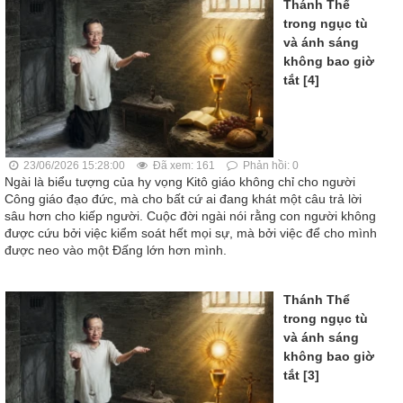
Thánh Thể
trong ngục tù
và ánh sáng
không bao giờ
tắt [4]
23/06/2026 15:28:00
Đã xem: 161
Phản hồi: 0
Ngài là biểu tượng của hy vọng Kitô giáo không chỉ cho người
Công giáo đạo đức, mà cho bất cứ ai đang khát một câu trả lời
sâu hơn cho kiếp người. Cuộc đời ngài nói rằng con người không
được cứu bởi việc kiểm soát hết mọi sự, mà bởi việc để cho mình
được neo vào một Đấng lớn hơn mình.
Thánh Thể
trong ngục tù
và ánh sáng
không bao giờ
tắt [3]