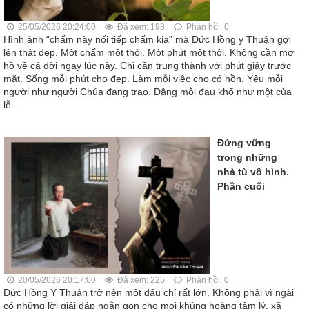
25/05/2026 20:24:00
Đã xem: 198
Phản hồi: 0
Hình ảnh “chấm này nối tiếp chấm kia” mà Đức Hồng y Thuận gợi
lên thật đẹp. Một chấm một thôi. Một phút một thôi. Không cần mơ
hồ về cả đời ngay lúc này. Chỉ cần trung thành với phút giây trước
mặt. Sống mỗi phút cho đẹp. Làm mỗi việc cho có hồn. Yêu mỗi
người như người Chúa đang trao. Dâng mỗi đau khổ như một của
lễ…
Đứng vững
trong những
nhà tù vô hình.
Phần cuối
20/05/2026 20:17:00
Đã xem: 225
Phản hồi: 0
Đức Hồng Y Thuận trở nên một dấu chỉ rất lớn. Không phải vì ngài
có những lời giải đáp ngắn gọn cho mọi khủng hoảng tâm lý, xã