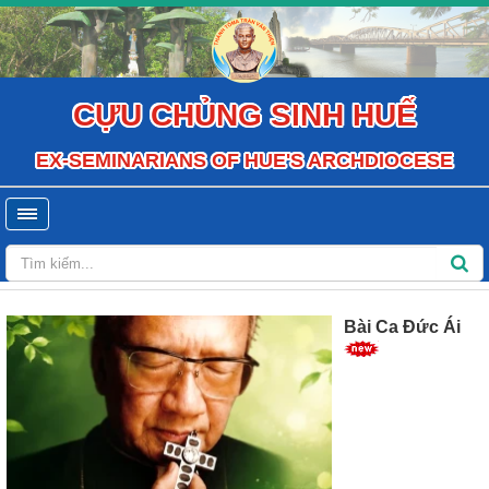
CỰU CHỦNG SINH HUẾ
EX-SEMINARIANS OF HUE'S ARCHDIOCESE
Bài Ca Đức Ái