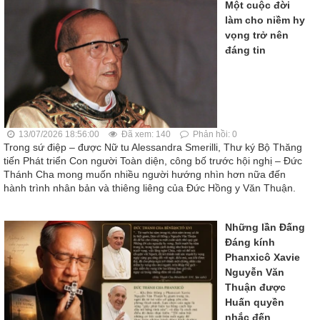
Một cuộc đời
làm cho niềm hy
vọng trở nên
đáng tin
13/07/2026 18:56:00
Đã xem: 140
Phản hồi: 0
Trong sứ điệp – được Nữ tu Alessandra Smerilli, Thư ký Bộ Thăng
tiến Phát triển Con người Toàn diện, công bố trước hội nghị – Đức
Thánh Cha mong muốn nhiều người hướng nhìn hơn nữa đến
hành trình nhân bản và thiêng liêng của Đức Hồng y Văn Thuận.
Những lần Đấng
Đáng kính
Phanxicô Xavie
Nguyễn Văn
Thuận được
Huấn quyền
nhắc đến