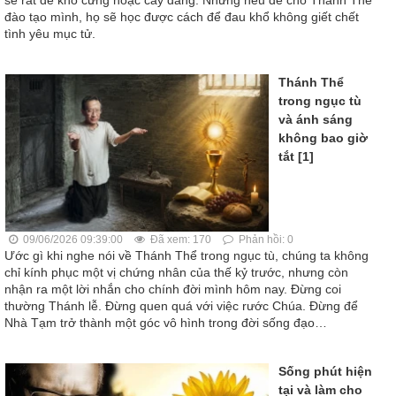
đào tạo mình, họ sẽ học được cách để đau khổ không giết chết
tình yêu mục tử.
Thánh Thể
trong ngục tù
và ánh sáng
không bao giờ
tắt [1]
09/06/2026 09:39:00
Đã xem: 170
Phản hồi: 0
Ước gì khi nghe nói về Thánh Thể trong ngục tù, chúng ta không
chỉ kính phục một vị chứng nhân của thế kỷ trước, nhưng còn
nhận ra một lời nhắn cho chính đời mình hôm nay. Đừng coi
thường Thánh lễ. Đừng quen quá với việc rước Chúa. Đừng để
Nhà Tạm trở thành một góc vô hình trong đời sống đạo…
Sống phút hiện
tại và làm cho