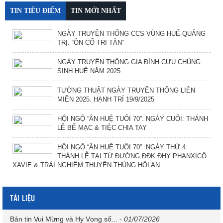
TIN TIÊU ĐIỂM
TIN MỚI NHẤT
NGÀY TRUYỀN THỐNG CCS VÙNG HUẾ-QUẢNG
TRỊ. “ÔN CỐ TRI TÂN”
NGÀY TRUYỀN THỐNG GIA ĐÌNH CỰU CHỦNG
SINH HUẾ NĂM 2025
TƯỜNG THUẬT NGÀY TRUYỀN THỐNG LIÊN
MIỀN 2025. HẠNH TRÍ 19/9/2025
HỘI NGỘ “ÂN HUỆ TUỔI 70”. NGÀY CUỐI: THÁNH
LỄ BẾ MẠC & TIỆC CHIA TAY
HỘI NGỘ “ÂN HUỆ TUỔI 70”. NGÀY THỨ 4:
THÁNH LỄ TẠI TỪ ĐƯỜNG ĐĐK ĐHY PHANXICÔ
XAVIE & TRẢI NGHIỆM THUYỀN THÚNG HỘI AN
TÀI LIỆU
Bản tin Vui Mừng và Hy Vọng số...
-
01/07/2026