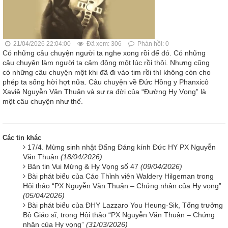
21/04/2026 22:04:00
Đã xem: 306
Phản hồi: 0
Có những câu chuyện người ta nghe xong rồi để đó. Có những
câu chuyện làm người ta cảm động một lúc rồi thôi. Nhưng cũng
có những câu chuyện một khi đã đi vào tim rồi thì không còn cho
phép ta sống hời hợt nữa. Câu chuyện về Đức Hồng y Phanxicô
Xaviê Nguyễn Văn Thuận và sự ra đời của “Đường Hy Vọng” là
một câu chuyện như thế.
Các tin khác
17/4. Mừng sinh nhật Đấng Đáng kính Đức HY PX Nguyễn
Văn Thuận
(18/04/2026)
Bản tin Vui Mừng & Hy Vọng số 47
(09/04/2026)
Bài phát biểu của Cáo Thỉnh viên Waldery Hilgeman trong
Hội thảo “PX Nguyễn Văn Thuận – Chứng nhân của Hy vọng”
(05/04/2026)
Bài phát biểu của ĐHY Lazzaro You Heung-Sik, Tổng trưởng
Bộ Giáo sĩ, trong Hội thảo “PX Nguyễn Văn Thuận – Chứng
nhân của Hy vọng”
(31/03/2026)