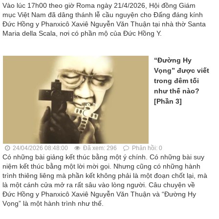
Vào lúc 17h00 theo giờ Roma ngày 21/4/2026, Hội đồng Giám
mục Việt Nam đã dâng thánh lễ cầu nguyện cho Đấng đáng kính
Đức Hồng y Phanxicô Xaviê Nguyễn Văn Thuận tại nhà thờ Santa
Maria della Scala, nơi có phần mộ của Đức Hồng Y.
“Đường Hy
Vọng” được viết
trong đêm tối
như thế nào?
[Phần 3]
24/04/2026 08:48:00
Đã xem: 296
Phản hồi: 0
Có những bài giảng kết thúc bằng một ý chính. Có những bài suy
niệm kết thúc bằng một lời mời gọi. Nhưng cũng có những hành
trình thiêng liêng mà phần kết không phải là một đoạn chốt lại, mà
là một cánh cửa mở ra rất sâu vào lòng người. Câu chuyện về
Đức Hồng y Phanxicô Xaviê Nguyễn Văn Thuận và “Đường Hy
Vọng” là một hành trình như thế.