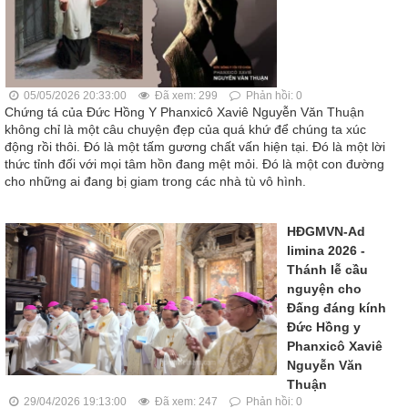
05/05/2026 20:33:00
Đã xem: 299
Phản hồi: 0
Chứng tá của Đức Hồng Y Phanxicô Xaviê Nguyễn Văn Thuận
không chỉ là một câu chuyện đẹp của quá khứ để chúng ta xúc
động rồi thôi. Đó là một tấm gương chất vấn hiện tại. Đó là một lời
thức tỉnh đối với mọi tâm hồn đang mệt mỏi. Đó là một con đường
cho những ai đang bị giam trong các nhà tù vô hình.
HĐGMVN-Ad
limina 2026 -
Thánh lễ cầu
nguyện cho
Đấng đáng kính
Đức Hồng y
Phanxicô Xaviê
Nguyễn Văn
Thuận
29/04/2026 19:13:00
Đã xem: 247
Phản hồi: 0