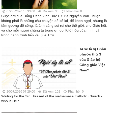
07/08/2026 18:33:00
Đã xem: 33
Phản hồi: 0
Cuộc đời của Đấng Đáng kính Đức HY PX Nguyễn Văn Thuận
không phải là những câu chuyện để kể lại, để khen ngợi, nhưng là
tấm gương để sống, là ánh sáng soi rọi cho thế giới, cho Giáo hội,
và cho mỗi người chúng ta trong ơn gọi Kitô hữu của mình và
trong hành trình tiến về Quê Trời.
Ai sẽ là vị Chân
phước thứ 3
của Giáo hội
Công giáo Việt
Nam?
20/07/2026 07:29:00
Đã xem: 102
Phản hồi: 0
Waiting for the 3rd Blessed of the vietnamese Catholic Church -
who is He?