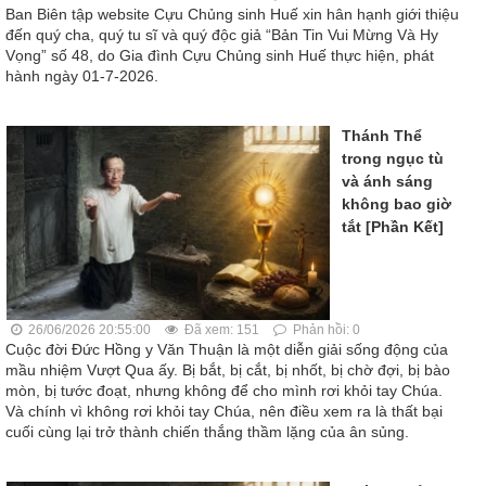
Ban Biên tập website Cựu Chủng sinh Huế xin hân hạnh giới thiệu
đến quý cha, quý tu sĩ và quý độc giả “Bản Tin Vui Mừng Và Hy
Vọng” số 48, do Gia đình Cựu Chủng sinh Huế thực hiện, phát
hành ngày 01-7-2026.
Thánh Thể
trong ngục tù
và ánh sáng
không bao giờ
tắt [Phần Kết]
26/06/2026 20:55:00
Đã xem: 151
Phản hồi: 0
Cuộc đời Đức Hồng y Văn Thuận là một diễn giải sống động của
mầu nhiệm Vượt Qua ấy. Bị bắt, bị cắt, bị nhốt, bị chờ đợi, bị bào
mòn, bị tước đoạt, nhưng không để cho mình rơi khỏi tay Chúa.
Và chính vì không rơi khỏi tay Chúa, nên điều xem ra là thất bại
cuối cùng lại trở thành chiến thắng thầm lặng của ân sủng.