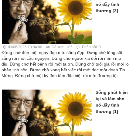
nó đầy tình
thương [2]
03/06/2026 10:04:00
Đã xem: 185
Phản hồi: 0
Đừng chờ đến một ngày đẹp mới sống đẹp. Đừng chờ lòng sốt
sắng rồi mới cầu nguyện. Đừng chờ người kia đổi rồi mình mới
dịu. Đừng chờ hết bệnh rồi mới tạ ơn. Đừng chờ tuổi già rồi mới lo
phần linh hồn. Đừng chờ xong hết việc rồi mới đọc một đoạn Tin
Mừng. Đừng chờ một kỳ tĩnh tâm đặc biệt rồi mới đi xưng tội.
Sống phút hiện
tại và làm cho
nó đầy tình
thương [1]