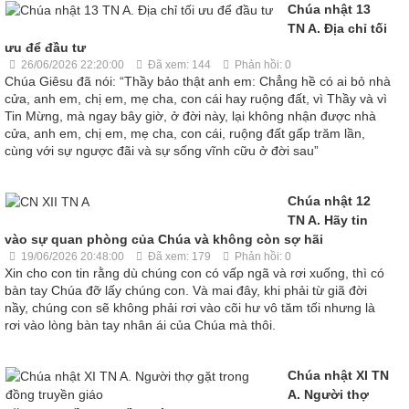
Chúa nhật 13
TN A. Địa chỉ tối
ưu để đầu tư
26/06/2026 22:20:00
Đã xem: 144
Phản hồi: 0
Chúa Giêsu đã nói: “Thầy bảo thật anh em: Chẳng hề có ai bỏ nhà
cửa, anh em, chị em, mẹ cha, con cái hay ruộng đất, vì Thầy và vì
Tin Mừng, mà ngay bây giờ, ở đời này, lại không nhận được nhà
cửa, anh em, chị em, mẹ cha, con cái, ruộng đất gấp trăm lần,
cùng với sự ngược đãi và sự sống vĩnh cữu ở đời sau”
Chúa nhật 12
TN A. Hãy tin
vào sự quan phòng của Chúa và không còn sợ hãi
19/06/2026 20:48:00
Đã xem: 179
Phản hồi: 0
Xin cho con tin rằng dù chúng con có vấp ngã và rơi xuống, thì có
bàn tay Chúa đỡ lấy chúng con. Và mai đây, khi phải từ giã đời
nầy, chúng con sẽ không phải rơi vào cõi hư vô tăm tối nhưng là
rơi vào lòng bàn tay nhân ái của Chúa mà thôi.
Chúa nhật XI TN
A. Người thợ