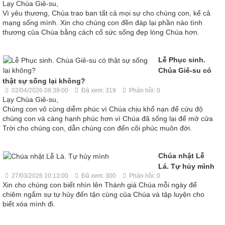
Lạy Chúa Giê-su,
Vì yêu thương, Chúa trao ban tất cả mọi sự cho chúng con, kể cả
mạng sống mình. Xin cho chúng con đền đáp lại phần nào tình
thương của Chúa bằng cách cố sức sống đẹp lòng Chúa hơn.
Lễ Phục sinh.
Chúa Giê-su có
thật sự sống lại không?
02/04/2026 08:39:00
Đã xem: 319
Phản hồi: 0
Lạy Chúa Giê-su,
Chúng con vô cùng diễm phúc vì Chúa chịu khổ nạn để cứu độ
chúng con và càng hạnh phúc hơn vì Chúa đã sống lại để mở cửa
Trời cho chúng con, dẫn chúng con đến cõi phúc muôn đời.
Chúa nhật Lễ
Lá. Tự hủy mình
27/03/2026 10:13:00
Đã xem: 300
Phản hồi: 0
Xin cho chúng con biết nhìn lên Thánh giá Chúa mỗi ngày để
chiêm ngắm sự tự hủy đến tận cùng của Chúa và tập luyện cho
biết xóa mình đi.