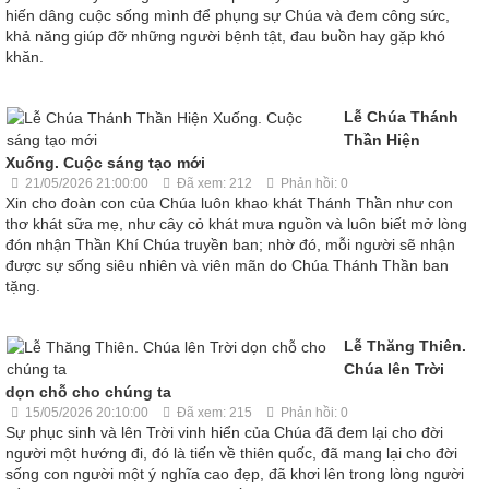
hiến dâng cuộc sống mình để phụng sự Chúa và đem công sức,
khả năng giúp đỡ những người bệnh tật, đau buồn hay gặp khó
khăn.
Lễ Chúa Thánh
Thần Hiện
Xuống. Cuộc sáng tạo mới
21/05/2026 21:00:00
Đã xem: 212
Phản hồi: 0
Xin cho đoàn con của Chúa luôn khao khát Thánh Thần như con
thơ khát sữa mẹ, như cây cỏ khát mưa nguồn và luôn biết mở lòng
đón nhận Thần Khí Chúa truyền ban; nhờ đó, mỗi người sẽ nhận
được sự sống siêu nhiên và viên mãn do Chúa Thánh Thần ban
tặng.
Lễ Thăng Thiên.
Chúa lên Trời
dọn chỗ cho chúng ta
15/05/2026 20:10:00
Đã xem: 215
Phản hồi: 0
Sự phục sinh và lên Trời vinh hiển của Chúa đã đem lại cho đời
người một hướng đi, đó là tiến về thiên quốc, đã mang lại cho đời
sống con người một ý nghĩa cao đẹp, đã khơi lên trong lòng người