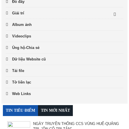
Đó đây
Giải trí
Album ảnh
Videoclips
Ủng hộ-Chia sẻ
Dữ liệu Website cũ
Tải file
Tờ liên lạc
Web Links
TIN TIÊU ĐIỂM
TIN MỚI NHẤT
NGÀY TRUYỀN THỐNG CCS VÙNG HUẾ-QUẢNG
TRỊ. “ÔN CỐ TRI TÂN”