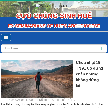
CỰU CHỦNG SINH HUẾ
EX-SEMINARIANS OF HUE'S ARCHDIOCESE
Chúa nhật 19
TN A. Có dừng
chân nhưng
không đứng
lại
07/08/2026 08:49:00
Đã xem: 40
Phản hồi: 0
Là Kitô hữu, chúng ta thường nghe cụm từ “hành trình đức tin”. Tin