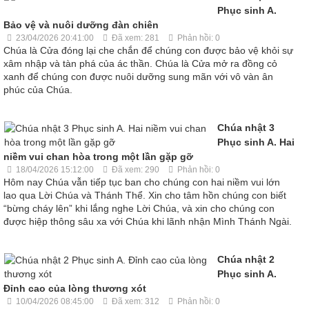
Phục sinh A.
Bảo vệ và nuôi dưỡng đàn chiên
23/04/2026 20:41:00
Đã xem: 281
Phản hồi: 0
Chúa là Cửa đóng lại che chắn để chúng con được bảo vệ khỏi sự
xâm nhập và tàn phá của ác thần. Chúa là Cửa mở ra đồng cỏ
xanh để chúng con được nuôi dưỡng sung mãn với vô vàn ân
phúc của Chúa.
Chúa nhật 3
Phục sinh A. Hai
niềm vui chan hòa trong một lần gặp gỡ
18/04/2026 15:12:00
Đã xem: 290
Phản hồi: 0
Hôm nay Chúa vẫn tiếp tục ban cho chúng con hai niềm vui lớn
lao qua Lời Chúa và Thánh Thể. Xin cho tâm hồn chúng con biết
“bừng cháy lên” khi lắng nghe Lời Chúa, và xin cho chúng con
được hiệp thông sâu xa với Chúa khi lãnh nhận Mình Thánh Ngài.
Chúa nhật 2
Phục sinh A.
Đỉnh cao của lòng thương xót
10/04/2026 08:45:00
Đã xem: 312
Phản hồi: 0