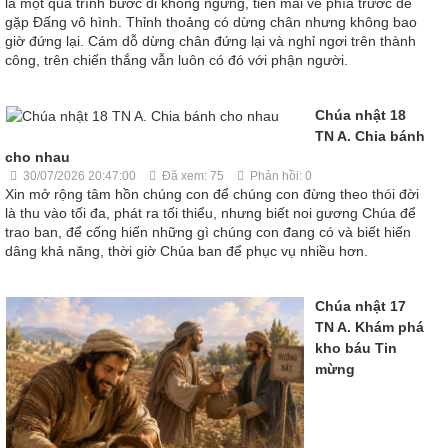
là một quá trình bước đi không ngừng, tiến mãi về phía trước để
gặp Đấng vô hình. Thỉnh thoảng có dừng chân nhưng không bao
giờ đứng lại. Cám dỗ dừng chân đứng lại và nghỉ ngơi trên thành
công, trên chiến thắng vẫn luôn có đó với phận người.
Chúa nhật 18
TN A. Chia bánh
cho nhau
30/07/2026 20:47:00
Đã xem: 75
Phản hồi: 0
Xin mở rộng tâm hồn chúng con để chúng con đừng theo thói đời
là thu vào tối đa, phát ra tối thiểu, nhưng biết noi gương Chúa để
trao ban, để cống hiến những gì chúng con đang có và biết hiến
dâng khả năng, thời giờ Chúa ban để phục vụ nhiều hơn.
Chúa nhật 17
TN A. Khám phá
kho báu Tin
mừng