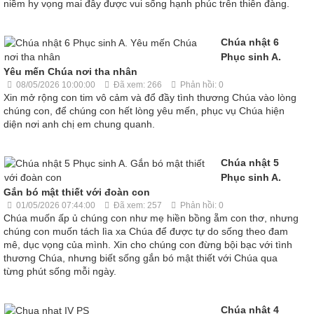
niềm hy vọng mai đây được vui sống hạnh phúc trên thiên đàng.
Chúa nhật 6
Phục sinh A.
Yêu mến Chúa nơi tha nhân
08/05/2026 10:00:00
Đã xem: 266
Phản hồi: 0
Xin mở rộng con tim vô cảm và đổ đầy tình thương Chúa vào lòng
chúng con, để chúng con hết lòng yêu mến, phục vụ Chúa hiện
diện nơi anh chị em chung quanh.
Chúa nhật 5
Phục sinh A.
Gắn bó mật thiết với đoàn con
01/05/2026 07:44:00
Đã xem: 257
Phản hồi: 0
Chúa muốn ấp ủ chúng con như mẹ hiền bồng ẵm con thơ, nhưng
chúng con muốn tách lìa xa Chúa để được tự do sống theo đam
mê, dục vọng của mình. Xin cho chúng con đừng bội bạc với tình
thương Chúa, nhưng biết sống gắn bó mật thiết với Chúa qua
từng phút sống mỗi ngày.
Chúa nhật 4