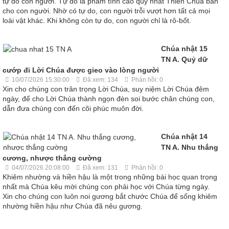
tự do con người. Tự do là phẩm tính cao quý nhất Thiên Chúa ban
cho con người. Nhờ có tự do, con người trỗi vượt hơn tất cả mọi
loài vật khác. Khi không còn tự do, con người chỉ là rô-bốt.
Chúa nhật 15
TN A. Quỷ dữ
cướp đi Lời Chúa được gieo vào lòng người
10/07/2026 15:30:00
Đã xem: 134
Phản hồi: 0
Xin cho chúng con trân trọng Lời Chúa, suy niệm Lời Chúa đêm
ngày, để cho Lời Chúa thành ngọn đèn soi bước chân chúng con,
dẫn đưa chúng con đến cõi phúc muôn đời.
Chúa nhật 14
TN A. Nhu thắng
cương, nhược thắng cường
04/07/2026 20:08:00
Đã xem: 131
Phản hồi: 0
Khiêm nhường và hiền hậu là một trong những bài học quan trọng
nhất mà Chúa kêu mời chúng con phải học với Chúa từng ngày.
Xin cho chúng con luôn noi gương bắt chước Chúa để sống khiêm
nhường hiền hậu như Chúa đã nêu gương.