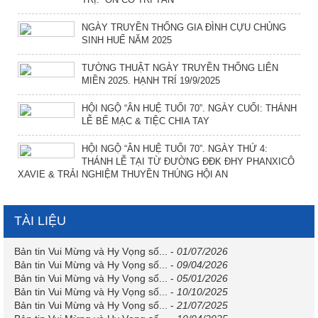
NGÀY TRUYỀN THỐNG GIA ĐÌNH CỰU CHỦNG
SINH HUẾ NĂM 2025
TƯỜNG THUẬT NGÀY TRUYỀN THỐNG LIÊN
MIỀN 2025. HẠNH TRÍ 19/9/2025
HỘI NGỘ “ÂN HUỆ TUỔI 70”. NGÀY CUỐI: THÁNH
LỄ BẾ MẠC & TIỆC CHIA TAY
HỘI NGỘ “ÂN HUỆ TUỔI 70”. NGÀY THỨ 4:
THÁNH LỄ TẠI TỪ ĐƯỜNG ĐĐK ĐHY PHANXICÔ
XAVIE & TRẢI NGHIỆM THUYỀN THÚNG HỘI AN
TÀI LIỆU
Bản tin Vui Mừng và Hy Vọng số...
-
01/07/2026
Bản tin Vui Mừng và Hy Vọng số...
-
09/04/2026
Bản tin Vui Mừng và Hy Vọng số...
-
05/01/2026
Bản tin Vui Mừng và Hy Vọng số...
-
10/10/2025
Bản tin Vui Mừng và Hy Vọng số...
-
21/07/2025