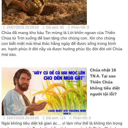
25/07/2026 20:29:00
Đã xem: 95
Phản hồi: 0
Chúa đã mang kho báu Tin mừng là Lời khôn ngoan của Thiên
Chúa từ Trời xuống để ban tặng cho chúng con. Xin cho chúng
con biết miệt mài khai thác hằng ngày để được sống trong bình
an, hạnh phúc ở đời nầy và được hưởng phúc lộc đời đời với Chúa
mai sau.
Chúa nhật 16
TN A. Tại sao
Thiên Chúa
không tiêu diệt
người tội lỗi?
16/07/2026 20:53:00
Đã xem: 115
Phản hồi: 0
Ngài không tiêu diệt kẻ gian ác… vì làm như thế là không tôn trọng