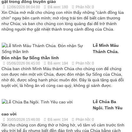
gặt trong đồng truyền giáo
12/06/2026 06:04:00
Đã xem: 180
Phản hồi: 0
Xin Chúa mở mắt cho chúng con nhìn thấy những "cánh đồng lúa
chín" ngay bên cạnh mình; mở rộng trái tim để biết cảm thương
như Chúa; và ban cho chúng con lòng quảng đại để trở thành
những người thợ gặt nhiệt thành trong cánh đồng của Chúa.
Lễ Mình Máu
Thánh Chúa.
Đón nhận Sự Sống thần linh
05/06/2026 06:45:00
Đã xem: 194
Phản hồi: 0
Chúa ban chính Mình Máu thánh Chúa cho chúng con để chúng
con được nên một với Chúa, được đón nhận Sự Sống của Chúa,
nhờ đó, được sống hạnh phúc muôn đời. Đây là quà tặng quá đỗi
tuyệt vời, là hồng ân vô cùng cao quý, không gì sánh được.
Lễ Chúa Ba
Ngôi. Tình Yêu
cao vời
30/05/2026 15:46:00
Đã xem: 194
Phản hồi: 0
Xin cho chúng con đừng thờ ơ hững hờ, vô tâm vô cảm trước tình
yêu trời bể ấy nhưng biết đền đáp tình yêu của Chúa bằng cách