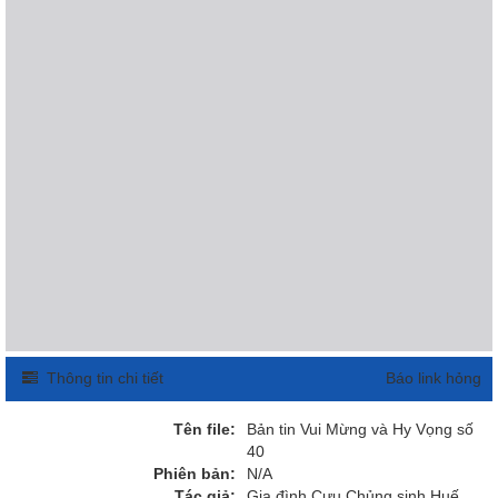
Thông tin chi tiết
Báo link hỏng
Tên file:
Bản tin Vui Mừng và Hy Vọng số
40
Phiên bản:
N/A
Tác giả:
Gia đình Cựu Chủng sinh Huế