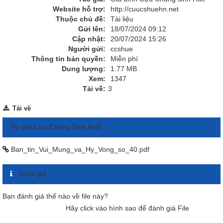
Website hỗ trợ:
http://cuucshuehn.net
Thuộc chủ đề:
Tài liệu
Gửi lên:
18/07/2024 09:12
Cập nhật:
20/07/2024 15:26
Người gửi:
ccshue
Thông tin bản quyền:
Miễn phí
Dung lượng:
1.77 MB
Xem:
1347
Tải về:
3
Tải về
Từ site Cựu Chủng Sinh Huế:
Ban_tin_Vui_Mung_va_Hy_Vong_so_40.pdf
Đánh giá
Bạn đánh giá thế nào về file này?
Hãy click vào hình sao để đánh giá File