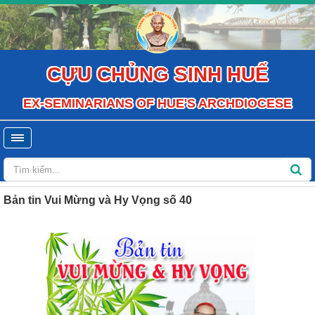
CỰU CHỦNG SINH HUẾ
EX-SEMINARIANS OF HUE'S ARCHDIOCESE
Bản tin Vui Mừng và Hy Vọng số 40