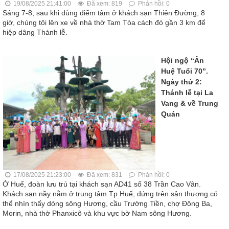
19/08/2025 21:41:00
Đã xem: 819
Phản hồi: 0
Sáng 7-8, sau khi dùng điểm tâm ở khách sạn Thiên Đường, 8
giờ, chúng tôi lên xe về nhà thờ Tam Tòa cách đó gần 3 km để
hiệp dâng Thánh lễ.
Hội ngộ “Ân
Huệ Tuổi 70”.
Ngày thứ 2:
Thánh lễ tại La
Vang & về Trung
Quán
17/08/2025 21:23:00
Đã xem: 831
Phản hồi: 0
Ở Huế, đoàn lưu trú tại khách sạn AD41 số 38 Trần Cao Vân.
Khách sạn nầy nằm ở trung tâm Tp Huế; đứng trên sân thượng có
thể nhìn thấy dòng sông Hương, cầu Trường Tiền, chợ Đông Ba,
Morin, nhà thờ Phanxicô và khu vực bờ Nam sông Hương.