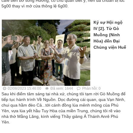
càfé bên bờ sông Hương, cô chủ quán biết ý, nên đã chuẩn bị lúc
5g00 thay vì mở cửa thông lệ 6g00.
Ký sự Hội ngộ
IV [2]. Từ Gò
Muồng (Ninh
Hòa) đến Đại
Chủng viện Huế
02/08/2023 15:46:00
Đã xem: 1644
Phản hồi: 0
Sau khi điểm tâm sáng tại nhà xứ, chúng tôi tạm rời Gò Muồng để
tiếp tục hành trình Về Nguồn. Dọc đường cái quan, qua Vạn Ninh,
chui qua hầm đèo Cả...tới cánh đồng lúa mênh mông của Phú
Yên, vựa lúa yết hầu Tuy Hòa của miền Trung, chúng tôi rẽ vào
nhà thờ Mằng Lăng, kính viếng Thầy giảng Á Thánh Anrê Phú
Yên.