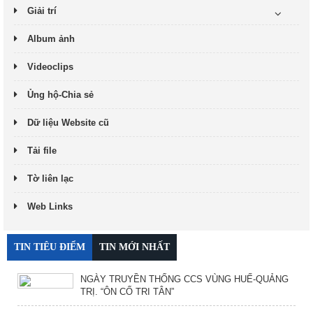
Giải trí
Album ảnh
Videoclips
Ủng hộ-Chia sẻ
Dữ liệu Website cũ
Tải file
Tờ liên lạc
Web Links
TIN TIÊU ĐIỂM
TIN MỚI NHẤT
NGÀY TRUYỀN THỐNG CCS VÙNG HUẾ-QUẢNG
TRỊ. “ÔN CỐ TRI TÂN”