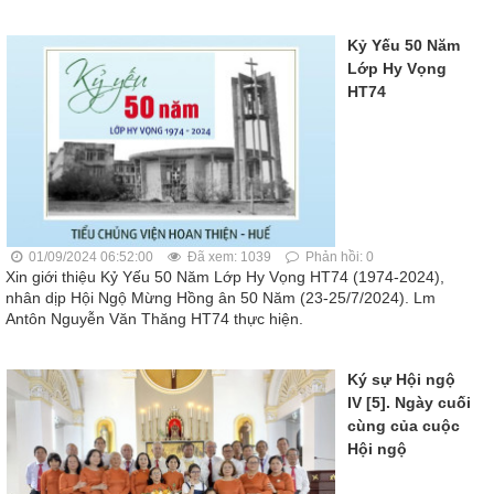
Kỷ Yếu 50 Năm
Lớp Hy Vọng
HT74
01/09/2024 06:52:00
Đã xem: 1039
Phản hồi: 0
Xin giới thiệu Kỷ Yếu 50 Năm Lớp Hy Vọng HT74 (1974-2024),
nhân dịp Hội Ngộ Mừng Hồng ân 50 Năm (23-25/7/2024). Lm
Antôn Nguyễn Văn Thăng HT74 thực hiện.
Ký sự Hội ngộ
IV [5]. Ngày cuối
cùng của cuộc
Hội ngộ