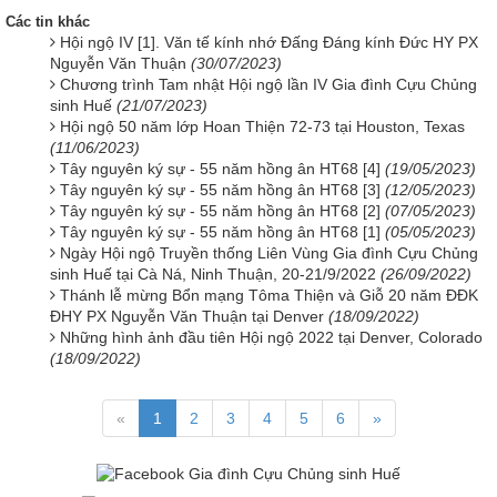
Các tin khác
Hội ngộ IV [1]. Văn tế kính nhớ Đấng Đáng kính Đức HY PX
Nguyễn Văn Thuận
(30/07/2023)
Chương trình Tam nhật Hội ngộ lần IV Gia đình Cựu Chủng
sinh Huế
(21/07/2023)
Hội ngộ 50 năm lớp Hoan Thiện 72-73 tại Houston, Texas
(11/06/2023)
Tây nguyên ký sự - 55 năm hồng ân HT68 [4]
(19/05/2023)
Tây nguyên ký sự - 55 năm hồng ân HT68 [3]
(12/05/2023)
Tây nguyên ký sự - 55 năm hồng ân HT68 [2]
(07/05/2023)
Tây nguyên ký sự - 55 năm hồng ân HT68 [1]
(05/05/2023)
Ngày Hội ngộ Truyền thống Liên Vùng Gia đình Cựu Chủng
sinh Huế tại Cà Ná, Ninh Thuận, 20-21/9/2022
(26/09/2022)
Thánh lễ mừng Bổn mạng Tôma Thiện và Giỗ 20 năm ĐĐK
ĐHY PX Nguyễn Văn Thuận tại Denver
(18/09/2022)
Những hình ảnh đầu tiên Hội ngộ 2022 tại Denver, Colorado
(18/09/2022)
«
1
2
3
4
5
6
»