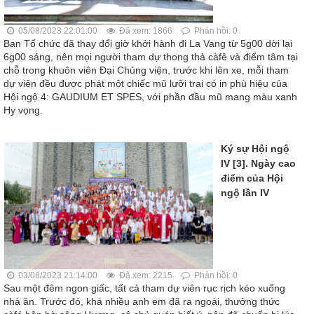
05/08/2023 22:01:00
Đã xem: 1866
Phản hồi: 0
Ban Tổ chức đã thay đổi giờ khởi hành đi La Vang từ 5g00 dời lại
6g00 sáng, nên mọi người tham dự thong thả càfê và điểm tâm tại
chỗ trong khuôn viên Đại Chủng viện, trước khi lên xe, mỗi tham
dự viên đều được phát một chiếc mũ lưỡi trai có in phù hiệu của
Hội ngộ 4: GAUDIUM ET SPES, với phần đầu mũ mang màu xanh
Hy vọng.
Ký sự Hội ngộ
IV [3]. Ngày cao
điểm của Hội
ngộ lần IV
03/08/2023 21:14:00
Đã xem: 2215
Phản hồi: 0
Sau một đêm ngon giấc, tất cả tham dự viên rục rịch kéo xuống
nhà ăn. Trước đó, khá nhiều anh em đã ra ngoài, thưởng thức