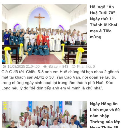
Hội ngộ “Ân
Huệ Tuổi 70”.
Ngày thứ 1:
Thánh lễ Khai
mạc & Tiệc
mừng
15/08/2025 21:04:00
Đã xem: 843
Phản hồi: 0
Giờ G đã tới. Chiều 5-8 anh em Huế chúng tôi hẹn nhau 2 giờ có
mặt tại khách sạn AD41 ở 38 Trần Cao Vân, nơi đoàn sẽ lưu trú
trong những ngày sinh hoạt tại trung tâm thành phố Huế. Đức
Long nêu lý do “để đón tiếp anh em vì mình là chủ nhà”.
Ngày Hồng ân
Linh mục và 60
năm nhập
Trường của lớp
Hoan Thiện 65