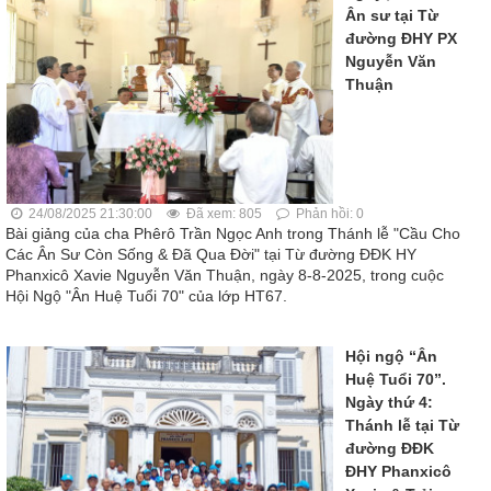
Ân sư tại Từ
đường ĐHY PX
Nguyễn Văn
Thuận
24/08/2025 21:30:00
Đã xem: 805
Phản hồi: 0
Bài giảng của cha Phêrô Trần Ngọc Anh trong Thánh lễ "Cầu Cho
Các Ân Sư Còn Sống & Đã Qua Đời" tại Từ đường ĐĐK HY
Phanxicô Xavie Nguyễn Văn Thuận, ngày 8-8-2025, trong cuộc
Hội Ngộ "Ân Huệ Tuổi 70" của lớp HT67.
Hội ngộ “Ân
Huệ Tuổi 70”.
Ngày thứ 4:
Thánh lễ tại Từ
đường ĐĐK
ĐHY Phanxicô