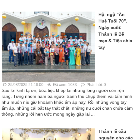
Hội ngộ “Ân
Huệ Tuổi 70”.
Ngày cuối:
Thánh lễ Bế
mạc & Tiệc chia
tay
25/08/2025 21:18:00
Đã xem: 1083
Phản hồi: 0
Sau lời kinh tạ ơn, bữa tiệc khép lại nhưng lòng người còn rộn
ràng. Từng nhóm năm ba người tranh thủ chụp thêm vài tấm hình
như muốn níu giữ khoảnh khắc ấm áp này. Rồi những vòng tay
ấm áp, những cái bắt tay thật chặt, những nụ cười chan chứa cảm
thông, những lời hẹn ước mong ngày gặp lại ...
Thánh lễ cầu
nguyện cho các