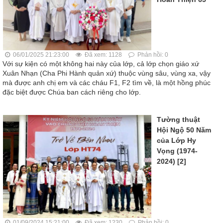
06/01/2025 21:23:00
Đã xem: 1128
Phản hồi: 0
Với sự kiện có một không hai này của lớp, cả lớp chọn giáo xứ
Xuân Nhạn (Cha Phi Hành quản xứ) thuộc vùng sâu, vùng xa, vậy
mà được anh chị em và các cháu F1, F2 tìm về, là một hồng phúc
đặc biệt được Chúa ban cách riêng cho lớp.
Tường thuật
Hội Ngộ 50 Năm
của Lớp Hy
Vọng (1974-
2024) [2]
01/09/2024 15:21:00
Đã xem: 1230
Phản hồi: 0