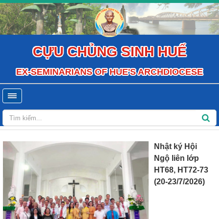
CỰU CHỦNG SINH HUẾ
EX-SEMINARIANS OF HUE'S ARCHDIOCESE
Nhật ký Hội
Ngộ liên lớp
HT68, HT72-73
(20-23/7/2026)