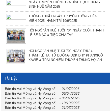
NGÀY TRUYỀN THỐNG GIA ĐÌNH CỰU CHỦNG
SINH HUẾ NĂM 2025
TƯỜNG THUẬT NGÀY TRUYỀN THỐNG LIÊN
MIỀN 2025. HẠNH TRÍ 19/9/2025
HỘI NGỘ “ÂN HUỆ TUỔI 70”. NGÀY CUỐI: THÁNH
LỄ BẾ MẠC & TIỆC CHIA TAY
HỘI NGỘ “ÂN HUỆ TUỔI 70”. NGÀY THỨ 4:
THÁNH LỄ TẠI TỪ ĐƯỜNG ĐĐK ĐHY PHANXICÔ
XAVIE & TRẢI NGHIỆM THUYỀN THÚNG HỘI AN
TÀI LIỆU
Bản tin Vui Mừng và Hy Vọng số...
-
01/07/2026
Bản tin Vui Mừng và Hy Vọng số...
-
09/04/2026
Bản tin Vui Mừng và Hy Vọng số...
-
05/01/2026
Bản tin Vui Mừng và Hy Vọng số...
-
10/10/2025
Bản tin Vui Mừng và Hy Vọng số...
-
21/07/2025