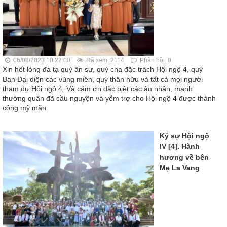
06/08/2023 10:22:00
Đã xem: 2114
Phản hồi: 0
Xin hết lòng đa tạ quý ân sư, quý cha đặc trách Hội ngộ 4, quý
Ban Đại diện các vùng miền, quý thân hữu và tất cả mọi người
tham dự Hội ngộ 4. Và cám ơn đặc biệt các ân nhân, mạnh
thường quân đã cầu nguyện và yểm trợ cho Hội ngộ 4 được thành
công mỹ mãn.
Ký sự Hội ngộ
IV [4]. Hành
hương về bên
Mẹ La Vang