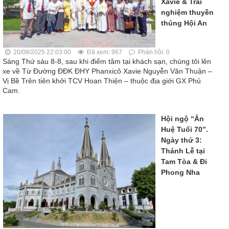
Xavie & Trải
nghiệm thuyền
thúng Hội An
20/08/2025 22:03:00
Đã xem: 967
Phản hồi: 0
Sáng Thứ sáu 8-8, sau khi điểm tâm tại khách sạn, chúng tôi lên
xe về Từ Đường ĐĐK ĐHY Phanxicô Xavie Nguyễn Văn Thuận ‒
Vị Bề Trên tiên khởi TCV Hoan Thiện ‒ thuộc địa giới GX Phủ
Cam.
Hội ngộ “Ân
Huệ Tuổi 70”.
Ngày thứ 3:
Thánh Lễ tại
Tam Tòa & Đi
Phong Nha