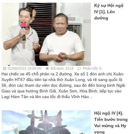
Ký sự Hội ngộ
IV [1]. Lên
đường
01/08/2023 19:56:00
Đã xem: 1618
Phản hồi: 0
Hai chiếc xe 45 chỗ phân ra 2 đường. Xe số 1 đón anh chị Xuân-
Xuyến HT67 đầu tiên tại nhà thờ Xuân Long, và rẽ sang quốc lộ
56, đón các tham dự viên dọc đường, sau đó đến bùng binh Ngãi
Giao và qua hướng Bình Giã, Xuân Sơn, Hòa Bình, tiếp tục vào
Lagi Hàm Tân và lên cao tốc đi thấu Vĩnh Hảo...
Hội ngộ IV [4].
Tiến bước trong
Vui mừng và Hy
vọng