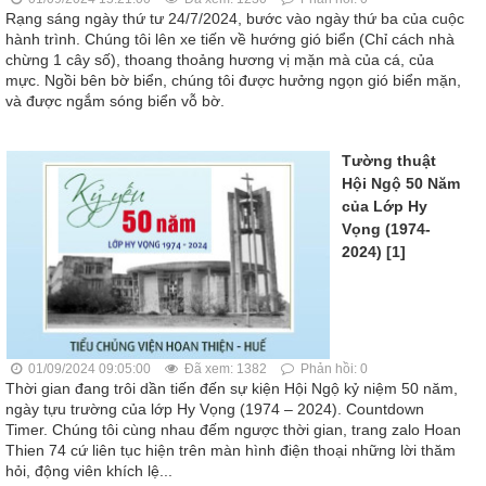
Rạng sáng ngày thứ tư 24/7/2024, bước vào ngày thứ ba của cuộc
hành trình. Chúng tôi lên xe tiến về hướng gió biển (Chỉ cách nhà
chừng 1 cây số), thoang thoảng hương vị mặn mà của cá, của
mực. Ngồi bên bờ biển, chúng tôi được hưởng ngọn gió biển mặn,
và được ngắm sóng biển vỗ bờ.
Tường thuật
Hội Ngộ 50 Năm
của Lớp Hy
Vọng (1974-
2024) [1]
01/09/2024 09:05:00
Đã xem: 1382
Phản hồi: 0
Thời gian đang trôi dần tiến đến sự kiện Hội Ngộ kỷ niệm 50 năm,
ngày tựu trường của lớp Hy Vọng (1974 – 2024). Countdown
Timer. Chúng tôi cùng nhau đếm ngược thời gian, trang zalo Hoan
Thien 74 cứ liên tục hiện trên màn hình điện thoại những lời thăm
hỏi, động viên khích lệ...