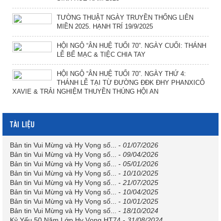
TƯỜNG THUẬT NGÀY TRUYỀN THỐNG LIÊN
MIỀN 2025. HẠNH TRÍ 19/9/2025
HỘI NGỘ “ÂN HUỆ TUỔI 70”. NGÀY CUỐI: THÁNH
LỄ BẾ MẠC & TIỆC CHIA TAY
HỘI NGỘ “ÂN HUỆ TUỔI 70”. NGÀY THỨ 4:
THÁNH LỄ TẠI TỪ ĐƯỜNG ĐĐK ĐHY PHANXICÔ
XAVIE & TRẢI NGHIỆM THUYỀN THÚNG HỘI AN
TÀI LIỆU
Bản tin Vui Mừng và Hy Vọng số...
-
01/07/2026
Bản tin Vui Mừng và Hy Vọng số...
-
09/04/2026
Bản tin Vui Mừng và Hy Vọng số...
-
05/01/2026
Bản tin Vui Mừng và Hy Vọng số...
-
10/10/2025
Bản tin Vui Mừng và Hy Vọng số...
-
21/07/2025
Bản tin Vui Mừng và Hy Vọng số...
-
10/04/2025
Bản tin Vui Mừng và Hy Vọng số...
-
10/01/2025
Bản tin Vui Mừng và Hy Vọng số...
-
18/10/2024
Kỷ Yếu 50 Năm Lớp Hy Vọng HT74
-
31/08/2024