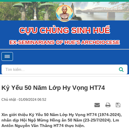
CỰU CHỦNG SINH HUẾ
EX-SEMINARIANS OF HUE'S ARCHDIOCESE
Kỷ Yếu 50 Năm Lớp Hy Vọng HT74
Chủ nhật - 01/09/2024 06:52
Xin giới thiệu Kỷ Yếu 50 Năm Lớp Hy Vọng HT74 (1974-2024),
nhân dịp Hội Ngộ Mừng Hồng ân 50 Năm (23-25/7/2024). Lm
Antôn Nguyễn Văn Thăng HT74 thực hiện.