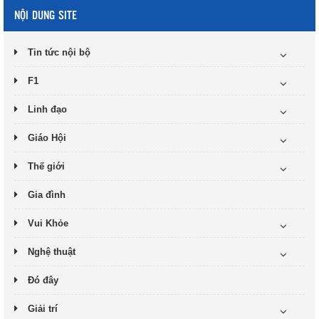
NỘI DUNG SITE
Tin tức nội bộ
F1
Linh đạo
Giáo Hội
Thế giới
Gia đình
Vui Khỏe
Nghệ thuật
Đó đây
Giải trí