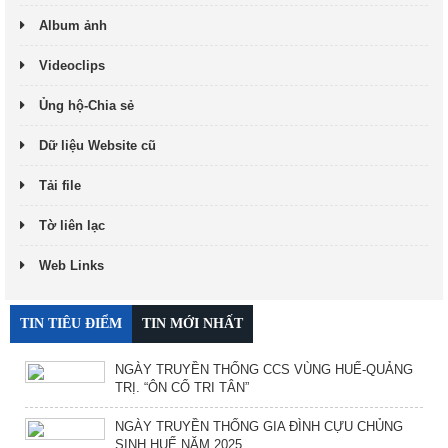
Album ảnh
Videoclips
Ủng hộ-Chia sẻ
Dữ liệu Website cũ
Tải file
Tờ liên lạc
Web Links
TIN TIÊU ĐIỂM
TIN MỚI NHẤT
NGÀY TRUYỀN THỐNG CCS VÙNG HUẾ-QUẢNG
TRỊ. “ÔN CỐ TRI TÂN”
NGÀY TRUYỀN THỐNG GIA ĐÌNH CỰU CHỦNG
SINH HUẾ NĂM 2025