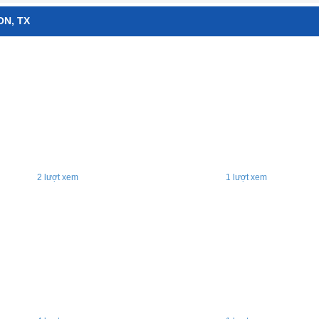
ON, TX
2
lượt xem
1
lượt xem