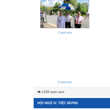
1
lượt xem
0
lượt xem
1255 lượt xem
HỘI NGỘ IV. TIỆC MỪNG