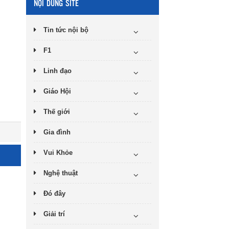
NỘI DUNG SITE
Tin tức nội bộ
F1
Linh đạo
Giáo Hội
Thế giới
Gia đình
Vui Khỏe
Nghệ thuật
Đó đây
Giải trí