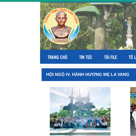
TRANG CHỦ
TIN TỨC
TẢI FILE
TỜ 
HỘI NGỘ IV. HÀNH HƯƠNG MẸ LA VANG