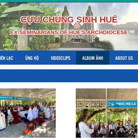
CỰU CHỦNG SINH HUẾ
EX-SEMINARIANS OF HUE'S ARCHDIOCESE
LIÊN LẠC
ỦNG HỘ
VIDEOCLIPS
ALBUM ẢNH
ABOUT US