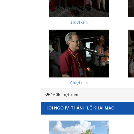
1
lượt xem
0
lượt xem
1605 lượt xem
HỘI NGỘ IV. THÁNH LỄ KHAI MẠC