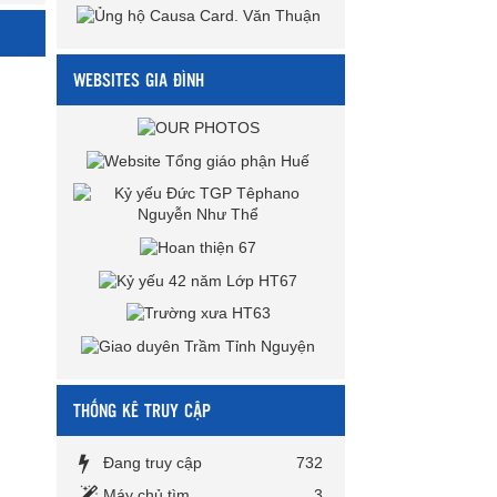
WEBSITES GIA ĐÌNH
THỐNG KÊ TRUY CẬP
Đang truy cập
732
Máy chủ tìm
3