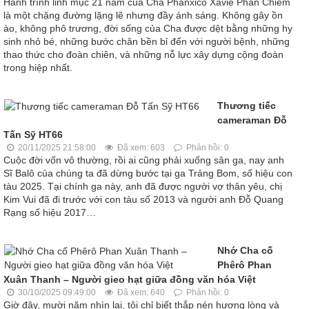
Hành trình linh mục 21 năm của Cha Phanxicô Xaviê Phan Chiếm
là một chặng đường lặng lẽ nhưng đầy ánh sáng. Không gây ồn
ào, không phô trương, đời sống của Cha được dệt bằng những hy
sinh nhỏ bé, những bước chân bền bỉ đến với người bệnh, những
thao thức cho đoàn chiên, và những nỗ lực xây dựng cộng đoàn
trong hiệp nhất.
Thương tiếc
cameraman Đỗ
Tấn Sỹ HT66
20/11/2025 21:58:00
Đã xem: 603
Phản hồi: 0
Cuộc đời vốn vô thường, rồi ai cũng phải xuống sân ga, nay anh
Sĩ Balô của chúng ta đã dừng bước tại ga Trảng Bom, số hiệu con
tàu 2025. Tại chính ga này, anh đã được người vợ thân yêu, chị
Kim Vui đã đi trước với con tàu số 2013 và người anh Đỗ Quang
Rạng số hiệu 2017…
Nhớ Cha cố
Phêrô Phan
Xuân Thanh – Người gieo hạt giữa đồng văn hóa Việt
30/10/2025 09:49:00
Đã xem: 640
Phản hồi: 0
Giờ đây, mười năm nhìn lại, tôi chỉ biết thắp nén hương lòng và