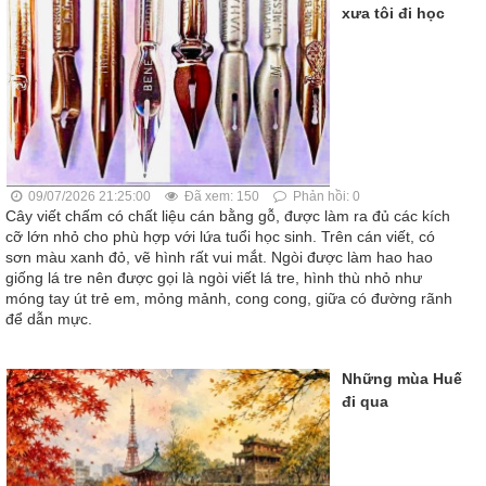
xưa tôi đi học
09/07/2026 21:25:00
Đã xem: 150
Phản hồi: 0
Cây viết chấm có chất liệu cán bằng gỗ, được làm ra đủ các kích
cỡ lớn nhỏ cho phù hợp với lứa tuổi học sinh. Trên cán viết, có
sơn màu xanh đỏ, vẽ hình rất vui mắt. Ngòi được làm hao hao
giống lá tre nên được gọi là ngòi viết lá tre, hình thù nhỏ như
móng tay út trẻ em, mỏng mảnh, cong cong, giữa có đường rãnh
để dẫn mực.
Những mùa Huế
đi qua