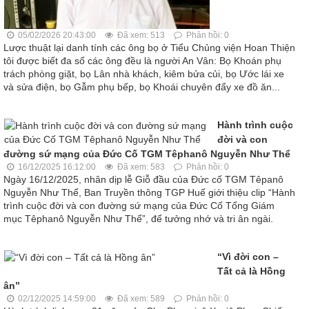
05/02/2026 20:43:00
Đã xem: 513
Phản hồi: 0
Lược thuật lại danh tính các ông bọ ở Tiểu Chủng viện Hoan Thiện
tôi được biết đa số các ông đều là người An Vân: Bọ Khoán phụ
trách phòng giặt, bọ Lân nhà khách, kiêm bửa củi, bọ Ước lái xe
và sửa điện, bọ Gẫm phụ bếp, bọ Khoái chuyên đẩy xe đồ ăn...
Hành trình cuộc
đời và con
đường sứ mạng của Đức Cố TGM Têphanô Nguyễn Như Thể
16/12/2025 16:12:00
Đã xem: 583
Phản hồi: 0
Ngày 16/12/2025, nhân dịp lễ Giỗ đầu của Đức cố TGM Têpanô
Nguyễn Như Thể, Ban Truyền thông TGP Huế giới thiệu clip “Hành
trình cuộc đời và con đường sứ mạng của Đức Cố Tổng Giám
mục Têphanô Nguyễn Như Thể”, để tưởng nhớ và tri ân ngài.
“Vì đời con –
Tất cả là Hồng
ân”
02/12/2025 14:59:00
Đã xem: 589
Phản hồi: 0