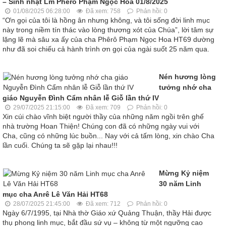
– Sinh nhật Lm Phêrô Phạm Ngọc Hoa 01/8/2025
01/08/2025 06:28:00
Đã xem: 758
Phản hồi: 0
“Ơn gọi của tôi là hồng ân nhưng không, và tôi sống đời linh mục
này trong niềm tín thác vào lòng thương xót của Chúa”, lời tâm sự
lặng lẽ mà sâu xa ấy của cha Phêrô Phạm Ngọc Hoa HT69 dường
như đã soi chiếu cả hành trình ơn gọi của ngài suốt 25 năm qua.
Nén hương lòng
tưởng nhớ cha
giáo Nguyễn Đình Cẩm nhân lễ Giỗ lần thứ IV
29/07/2025 21:15:00
Đã xem: 709
Phản hồi: 0
Xin cúi chào vĩnh biệt người thầy của những năm ngồi trên ghế
nhà trường Hoan Thiện! Chúng con đã có những ngày vui với
Cha, cũng có những lúc buồn... Nay với cả tấm lòng, xin chào Cha
lần cuối. Chúng ta sẽ gặp lại nhau!!!
Mừng Kỷ niệm
30 năm Linh
mục cha Anrê Lê Văn Hải HT68
28/07/2025 21:45:00
Đã xem: 712
Phản hồi: 0
Ngày 6/7/1995, tại Nhà thờ Giáo xứ Quảng Thuận, thầy Hải được
thụ phong linh mục, bắt đầu sứ vụ – không từ một ngưỡng cao