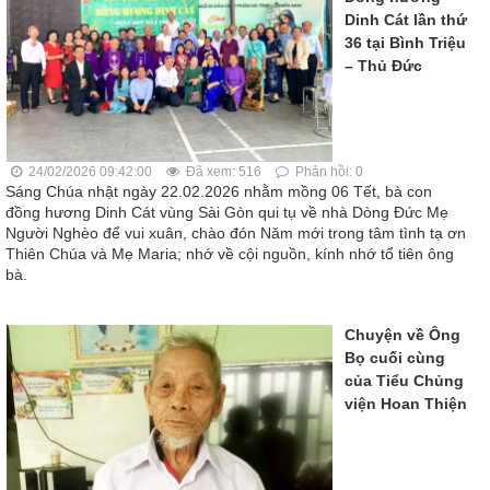
Dinh Cát lần thứ
36 tại Bình Triệu
– Thủ Đức
24/02/2026 09:42:00
Đã xem: 516
Phản hồi: 0
Sáng Chúa nhật ngày 22.02.2026 nhằm mồng 06 Tết, bà con
đồng hương Dinh Cát vùng Sài Gòn qui tụ về nhà Dòng Đức Mẹ
Người Nghèo để vui xuân, chào đón Năm mới trong tâm tình tạ ơn
Thiên Chúa và Mẹ Maria; nhớ về cội nguồn, kính nhớ tổ tiên ông
bà.
Chuyện về Ông
Bọ cuối cùng
của Tiểu Chủng
viện Hoan Thiện