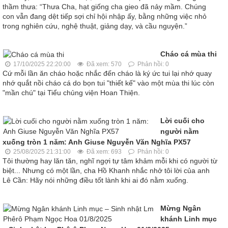
thầm thưa: “Thưa Cha, hạt giống cha gieo đã nảy mầm. Chúng
con vẫn đang dệt tiếp sợi chỉ hội nhập ấy, bằng những việc nhỏ
trong nghiên cứu, nghệ thuật, giảng dạy, và cầu nguyện.”
Cháo cá mùa thi
17/10/2025 22:20:00
Đã xem: 570
Phản hồi: 0
Cứ mỗi lần ăn cháo hoặc nhắc đến cháo là ký ức tui lại nhớ quay
nhớ quắt nồi cháo cá do bọn tui "thiết kế" vào một mùa thi lúc còn
"mần chú" tại Tiểu chủng viện Hoan Thiện.
Lời cuối cho
người nằm
xuống tròn 1 năm: Anh Giuse Nguyễn Văn Nghĩa PX57
25/08/2025 21:31:00
Đã xem: 693
Phản hồi: 0
Tôi thường hay lăn tăn, nghĩ ngợi tự tâm khảm mỗi khi có người từ
biệt... Nhưng có một lần, cha Hồ Khanh nhắc nhở tôi lời của anh
Lê Cần: Hãy nói những điều tốt lành khi ai đó nằm xuống.
Mừng Ngân
khánh Linh mục