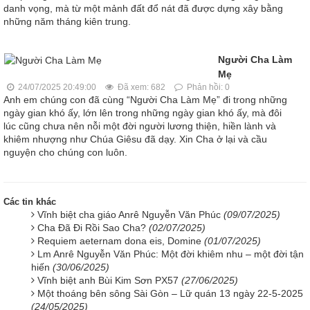
danh vọng, mà từ một mảnh đất đổ nát đã được dựng xây bằng
những năm tháng kiên trung.
Người Cha Làm
Mẹ
24/07/2025 20:49:00
Đã xem: 682
Phản hồi: 0
Anh em chúng con đã cùng “Người Cha Làm Mẹ” đi trong những
ngày gian khó ấy, lớn lên trong những ngày gian khó ấy, mà đôi
lúc cũng chưa nên nỗi một đời người lương thiện, hiền lành và
khiêm nhượng như Chúa Giêsu đã dạy. Xin Cha ở lại và cầu
nguyện cho chúng con luôn.
Các tin khác
Vĩnh biệt cha giáo Anrê Nguyễn Văn Phúc
(09/07/2025)
Cha Đã Đi Rồi Sao Cha?
(02/07/2025)
Requiem aeternam dona eis, Domine
(01/07/2025)
Lm Anrê Nguyễn Văn Phúc: Một đời khiêm nhu – một đời tận
hiến
(30/06/2025)
Vĩnh biệt anh Bùi Kim Sơn PX57
(27/06/2025)
Một thoáng bên sông Sài Gòn – Lữ quán 13 ngày 22-5-2025
(24/05/2025)