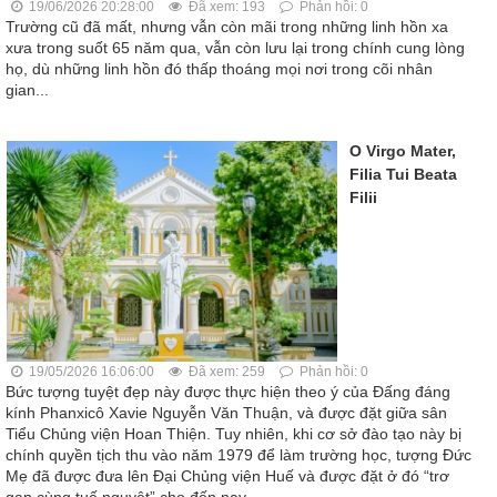
19/06/2026 20:28:00
Đã xem: 193
Phản hồi: 0
Trường cũ đã mất, nhưng vẫn còn mãi trong những linh hồn xa
xưa trong suốt 65 năm qua, vẫn còn lưu lại trong chính cung lòng
họ, dù những linh hồn đó thấp thoáng mọi nơi trong cõi nhân
gian...
O Virgo Mater,
Filia Tui Beata
Filii
19/05/2026 16:06:00
Đã xem: 259
Phản hồi: 0
Bức tượng tuyệt đẹp này được thực hiện theo ý của Đấng đáng
kính Phanxicô Xavie Nguyễn Văn Thuận, và được đặt giữa sân
Tiểu Chủng viện Hoan Thiện. Tuy nhiên, khi cơ sở đào tạo này bị
chính quyền tịch thu vào năm 1979 để làm trường học, tượng Đức
Mẹ đã được đưa lên Đại Chủng viện Huế và được đặt ở đó “trơ