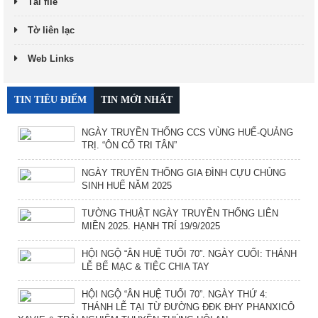
Tải file
Tờ liên lạc
Web Links
TIN TIÊU ĐIỂM
TIN MỚI NHẤT
NGÀY TRUYỀN THỐNG CCS VÙNG HUẾ-QUẢNG
TRỊ. “ÔN CỐ TRI TÂN”
NGÀY TRUYỀN THỐNG GIA ĐÌNH CỰU CHỦNG
SINH HUẾ NĂM 2025
TƯỜNG THUẬT NGÀY TRUYỀN THỐNG LIÊN
MIỀN 2025. HẠNH TRÍ 19/9/2025
HỘI NGỘ “ÂN HUỆ TUỔI 70”. NGÀY CUỐI: THÁNH
LỄ BẾ MẠC & TIỆC CHIA TAY
HỘI NGỘ “ÂN HUỆ TUỔI 70”. NGÀY THỨ 4:
THÁNH LỄ TẠI TỪ ĐƯỜNG ĐĐK ĐHY PHANXICÔ