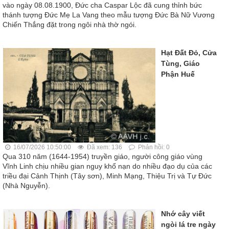
vào ngày 08.08.1900, Đức cha Caspar Lộc đã cung thỉnh bức
thánh tượng Đức Mẹ La Vang theo mẫu tượng Đức Bà Nữ Vương
Chiến Thắng đặt trong ngôi nhà thờ ngói.
Hạt Đất Đỏ, Cửa
Tùng, Giáo
Phận Huế
16/07/2026 10:50:00
Đã xem: 136
Phản hồi: 0
Qua 310 năm (1644-1954) truyền giáo, người công giáo vùng
Vĩnh Linh chịu nhiều gian nguy khổ nạn do nhiều đạo dụ của các
triều đại Cảnh Thịnh (Tây sơn), Minh Mạng, Thiệu Trị và Tự Ðức
(Nhà Nguyễn).
Nhớ cây viết
ngòi lá tre ngày