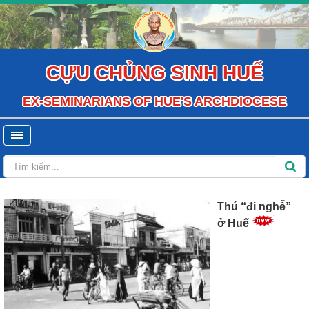
CỰU CHỦNG SINH HUẾ
EX-SEMINARIANS OF HUE'S ARCHDIOCESE
Thú “đi nghễ”
ở Huế