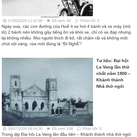
07/08/2026 11:42:00
Đã xem: 46
Phản hồi: 0
Ngày xưa, các con đường của Huế ít xe hơi 4 bánh và xe máy (mô
tô) 2 bánh nên không gây tiếng ồn và khói xe, chỉ có xe đạp nhưng
lại không nhiều. Mọi người thích đi bộ, rất chậm rãi và không một
chút vội vàng, rứa mới đúng là “Đi Nghễ”!
Tư liệu: Đại hội
La Vang lần thứ
nhất năm 1900 –
Khánh thành
Nhà thờ ngói
30/07/2026 08:44:00
Đã xem: 106
Phản hồi: 0
Trong dịp Đại hội La Vang lần đầu tiên – Khánh thành nhà thờ ngói