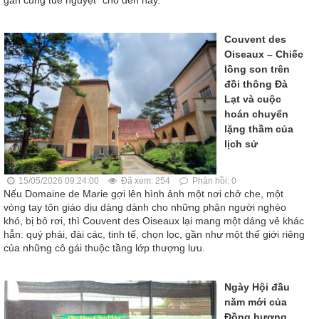
gan cùng tuế nguyệt” cho đến nay.
Couvent des
Oiseaux – Chiếc
lồng son trên
đồi thông Đà
Lạt và cuộc
hoán chuyển
lặng thầm của
lịch sử
15/05/2026 09:24:00
Đã xem: 254
Phản hồi: 0
Nếu Domaine de Marie gợi lên hình ảnh một nơi chở che, một
vòng tay tôn giáo dịu dàng dành cho những phận người nghèo
khó, bị bỏ rơi, thì Couvent des Oiseaux lại mang một dáng vẻ khác
hẳn: quý phái, đài các, tinh tế, chọn lọc, gần như một thế giới riêng
của những cô gái thuộc tầng lớp thượng lưu.
Ngày Hội đầu
năm mới của
Đồng hương