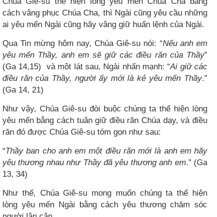
Chúa Giê-su thể hiện lòng yêu mến Chúa Cha bằng
cách vâng phục Chúa Cha, thì Ngài cũng yêu cầu những
ai yêu mến Ngài cũng hãy vâng giữ huấn lệnh của Ngài.
Qua Tin mừng hôm nay, Chúa Giê-su nói: “
Nếu anh em
yêu mến Thầy, anh em sẽ giữ các điều răn của Thầy
”
(Ga 14,15)
và một lát sau, Ngài nhấn mạnh: “
Ai giữ các
điều răn của Thầy, người ấy mới là kẻ yêu mến Thầy
.”
(Ga 14, 21)
Như vậy, Chúa Giê-su đòi buộc chúng ta thể hiện lòng
yêu mến bằng cách tuân giữ điều răn Chúa dạy, và điều
răn đó được Chúa Giê-su tóm gọn như sau:
“
Thầy ban cho anh em một điều răn mới là anh em hãy
yêu thương nhau như Thầy đã yêu thương anh em
.” (Ga
13, 34)
Như thế, Chúa Giê-su mong muốn chúng ta thể hiện
lòng yêu mến Ngài bằng cách yêu thương chăm sóc
người lân cận.