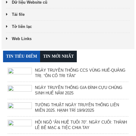
Dữ liệu Website cũ
Tải file
Tờ liên lạc
Web Links
TIN TIÊU ĐIỂM
TIN MỚI NHẤT
NGÀY TRUYỀN THỐNG CCS VÙNG HUẾ-QUẢNG
TRỊ. “ÔN CỐ TRI TÂN”
NGÀY TRUYỀN THỐNG GIA ĐÌNH CỰU CHỦNG
SINH HUẾ NĂM 2025
TƯỜNG THUẬT NGÀY TRUYỀN THỐNG LIÊN
MIỀN 2025. HẠNH TRÍ 19/9/2025
HỘI NGỘ “ÂN HUỆ TUỔI 70”. NGÀY CUỐI: THÁNH
LỄ BẾ MẠC & TIỆC CHIA TAY