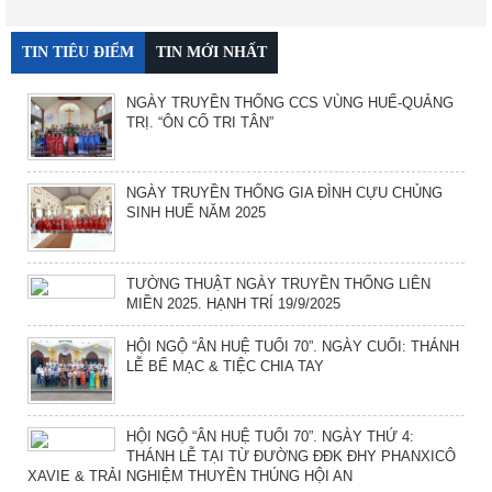
TIN TIÊU ĐIỂM
TIN MỚI NHẤT
NGÀY TRUYỀN THỐNG CCS VÙNG HUẾ-QUẢNG
TRỊ. “ÔN CỐ TRI TÂN”
NGÀY TRUYỀN THỐNG GIA ĐÌNH CỰU CHỦNG
SINH HUẾ NĂM 2025
TƯỜNG THUẬT NGÀY TRUYỀN THỐNG LIÊN
MIỀN 2025. HẠNH TRÍ 19/9/2025
HỘI NGỘ “ÂN HUỆ TUỔI 70”. NGÀY CUỐI: THÁNH
LỄ BẾ MẠC & TIỆC CHIA TAY
HỘI NGỘ “ÂN HUỆ TUỔI 70”. NGÀY THỨ 4:
THÁNH LỄ TẠI TỪ ĐƯỜNG ĐĐK ĐHY PHANXICÔ
XAVIE & TRẢI NGHIỆM THUYỀN THÚNG HỘI AN