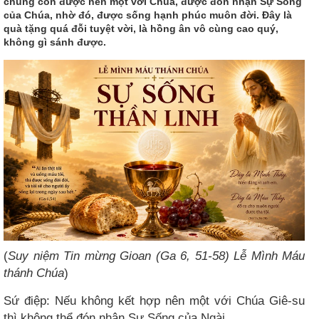
chúng con được nên một với Chúa, được đón nhận Sự Sống
của Chúa, nhờ đó, được sống hạnh phúc muôn đời. Đây là
quà tặng quá đỗi tuyệt vời, là hồng ân vô cùng cao quý,
không gì sánh được.
(
Suy niệm Tin mừng Gioan (Ga 6, 51-58) Lễ Mình Máu
thánh Chúa
)
Sứ điệp: Nếu không kết hợp nên một với Chúa Giê-su
thì không thể đón nhận Sự Sống của Ngài.