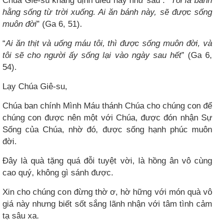
Chúa Giê-su khẳng định điều này như sau : “
Tôi là bánh
hằng sống từ trời xuống. Ai ăn bánh này, sẽ được sống
muôn đời
” (Ga 6, 51).
“
Ai ăn thịt và uống máu tôi, thì được sống muôn đời, và
tôi sẽ cho người ấy sống lại vào ngày sau hết
” (Ga 6,
54).
Lạy Chúa Giê-su,
Chúa ban chính Mình Máu thánh Chúa cho chúng con để
chúng con được nên một với Chúa, được đón nhận Sự
Sống của Chúa, nhờ đó, được sống hạnh phúc muôn
đời.
Đây là quà tặng quá đỗi tuyệt vời, là hồng ân vô cùng
cao quý, không gì sánh được.
Xin cho chúng con đừng thờ ơ, hờ hững với món quà vô
giá này nhưng biết sốt sắng lãnh nhận với tâm tình cảm
tạ sâu xa.