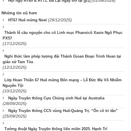
(01/06/2026)
Hội ngộ HT69 & HT71. Đà Lạt ngày trở lại [p1]
Những tin cũ hơn
(29/12/2025)
HT67 Huế mừng Noel
Thánh lễ cầu nguyện cho cố Linh mục Phanxicô Xavie Ngô Phục
PX57
(17/12/2025)
Nghi thức làm phép tượng đài Thánh Gioan Đoạn Trinh Hoan tại
giáo xứ Tam Tòa
(12/12/2025)
Lớp Hoan Thiện 67 Huế mừng Bổn mạng – Lễ Đức Mẹ Vô Nhiễm
Nguyên Tội
(10/12/2025)
Ngày Truyền thống Cựu Chủng sinh Huế tại Australia
(28/09/2025)
Ngày Truyền thống CCS vùng Huế-Quảng Trị. “Ôn cố tri tân”
(25/09/2025)
Tường thuật Ngày Truyền thống liên miền 2025. Hạnh Trí