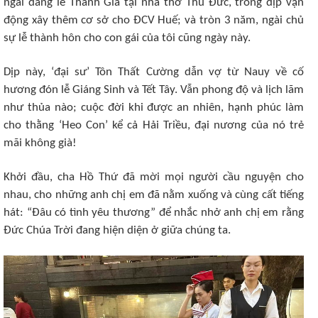
ngài dâng lễ Thánh Gia tại nhà thờ Thủ Đức, trong dịp vận
động xây thêm cơ sở cho ĐCV Huế; và tròn 3 năm, ngài chủ
sự lễ thành hôn cho con gái của tôi cũng ngày này.
Dịp này, ‘đại sư’ Tôn Thất Cường dẫn vợ từ Nauy về cố
hương đón lễ Giáng Sinh và Tết Tây. Vẫn phong độ và lịch lãm
như thủa nào; cuộc đời khi được an nhiên, hạnh phúc làm
cho thằng ‘Heo Con’ kể cả Hải Triều, đại nương của nó trẻ
mãi không già!
Khởi đầu, cha Hồ Thứ đã mời mọi người cầu nguyện cho
nhau, cho những anh chị em đã nằm xuống và cùng cất tiếng
hát: “Đâu có tình yêu thương” để nhắc nhở anh chị em rằng
Đức Chúa Trời đang hiện diện ở giữa chúng ta.