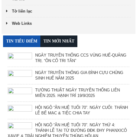
Tờ liên lạc
Web Links
TIN TIÊU ĐIỂM
TIN MỚI NHẤT
NGÀY TRUYỀN THỐNG CCS VÙNG HUẾ-QUẢNG
TRỊ. “ÔN CỐ TRI TÂN”
NGÀY TRUYỀN THỐNG GIA ĐÌNH CỰU CHỦNG
SINH HUẾ NĂM 2025
TƯỜNG THUẬT NGÀY TRUYỀN THỐNG LIÊN
MIỀN 2025. HẠNH TRÍ 19/9/2025
HỘI NGỘ “ÂN HUỆ TUỔI 70”. NGÀY CUỐI: THÁNH
LỄ BẾ MẠC & TIỆC CHIA TAY
HỘI NGỘ “ÂN HUỆ TUỔI 70”. NGÀY THỨ 4:
THÁNH LỄ TẠI TỪ ĐƯỜNG ĐĐK ĐHY PHANXICÔ
XAVIE & TRẢI NGHIỆM THUYỀN THÚNG HỘI AN