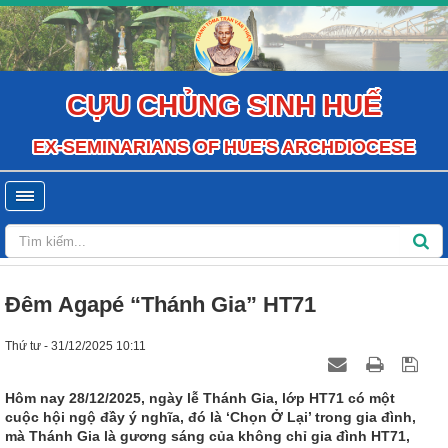
CỰU CHỦNG SINH HUẾ
EX-SEMINARIANS OF HUE'S ARCHDIOCESE
Đêm Agapé “Thánh Gia” HT71
Thứ tư - 31/12/2025 10:11
Hôm nay 28/12/2025, ngày lễ Thánh Gia, lớp HT71 có một
cuộc hội ngộ đầy ý nghĩa, đó là ‘Chọn Ở Lại’ trong gia đình,
mà Thánh Gia là gương sáng của không chỉ gia đình HT71,