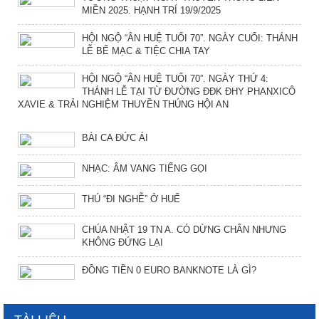
MIỀN 2025. HẠNH TRÍ 19/9/2025
HỘI NGỘ “ÂN HUỆ TUỔI 70”. NGÀY CUỐI: THÁNH
LỄ BẾ MẠC & TIỆC CHIA TAY
HỘI NGỘ “ÂN HUỆ TUỔI 70”. NGÀY THỨ 4:
THÁNH LỄ TẠI TỪ ĐƯỜNG ĐĐK ĐHY PHANXICÔ
XAVIE & TRẢI NGHIỆM THUYỀN THÚNG HỘI AN
BÀI CA ĐỨC ÁI
NHẠC: ÂM VANG TIẾNG GỌI
THÚ “ĐI NGHỄ” Ở HUẾ
CHÚA NHẬT 19 TN A. CÓ DỪNG CHÂN NHƯNG
KHÔNG ĐỨNG LẠI
ĐỒNG TIỀN 0 EURO BANKNOTE LÀ GÌ?