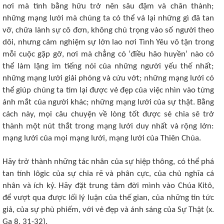
nơi mà tình bằng hữu trở nên sâu đậm và chân thành;
những mạng lưới mà chúng ta có thể vá lại những gì đã tan
vỡ, chữa lành sự cô đơn, không chú trọng vào số người theo
dõi, nhưng cảm nghiệm sự lớn lao nơi Tình Yêu vô tận trong
mỗi cuộc gặp gỡ, nơi mà chẳng có ‘điều hão huyền’ nào có
thể làm lặng im tiếng nói của những người yếu thế nhất;
những mạng lưới giải phóng và cứu vớt; những mạng lưới có
thể giúp chúng ta tìm lại được vẻ đẹp của việc nhìn vào từng
ánh mắt của người khác; những mạng lưới của sự thật. Bằng
cách này, mọi câu chuyện về lòng tốt được sẻ chia sẽ trở
thành một nút thắt trong mạng lưới duy nhất và rộng lớn:
mạng lưới của mọi mạng lưới, mạng lưới của Thiên Chúa.
Hãy trở thành những tác nhân của sự hiệp thông, có thể phá
tan tính lôgic của sự chia rẽ và phân cực, của chủ nghĩa cá
nhân và ích kỷ. Hãy đặt trung tâm đời mình vào Chúa Kitô,
để vượt qua được lối lý luận của thế gian, của những tin tức
giả, của sự phù phiếm, với vẻ đẹp và ánh sáng của Sự Thật (x.
Ga 8, 31-32).