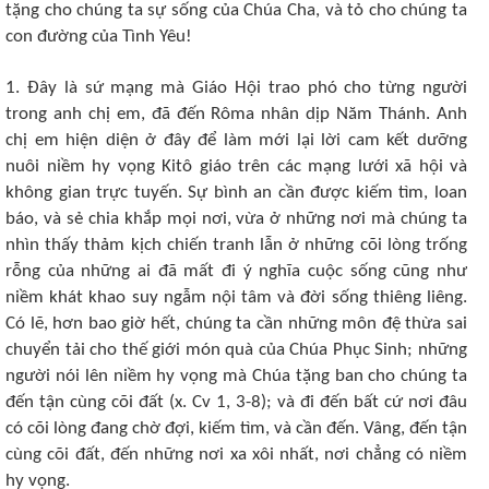
tặng cho chúng ta sự sống của Chúa Cha, và tỏ cho chúng ta
con đường của Tình Yêu!
1. Đây là sứ mạng mà Giáo Hội trao phó cho từng người
trong anh chị em, đã đến Rôma nhân dịp Năm Thánh. Anh
chị em hiện diện ở đây để làm mới lại lời cam kết dưỡng
nuôi niềm hy vọng Kitô giáo trên các mạng lưới xã hội và
không gian trực tuyến. Sự bình an cần được kiếm tìm, loan
báo, và sẻ chia khắp mọi nơi, vừa ở những nơi mà chúng ta
nhìn thấy thảm kịch chiến tranh lẫn ở những cõi lòng trống
rỗng của những ai đã mất đi ý nghĩa cuộc sống cũng như
niềm khát khao suy ngẫm nội tâm và đời sống thiêng liêng.
Có lẽ, hơn bao giờ hết, chúng ta cần những môn đệ thừa sai
chuyển tải cho thế giới món quà của Chúa Phục Sinh; những
người nói lên niềm hy vọng mà Chúa tặng ban cho chúng ta
đến tận cùng cõi đất (x. Cv 1, 3-8); và đi đến bất cứ nơi đâu
có cõi lòng đang chờ đợi, kiếm tìm, và cần đến. Vâng, đến tận
cùng cõi đất, đến những nơi xa xôi nhất, nơi chẳng có niềm
hy vọng.