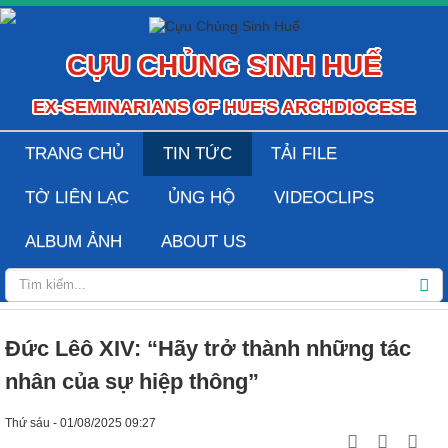
CỰU CHỦNG SINH HUẾ
EX-SEMINARIANS OF HUE'S ARCHDIOCESE
TRANG CHỦ
TIN TỨC
TẢI FILE
TỜ LIÊN LẠC
ỦNG HỘ
VIDEOCLIPS
ALBUM ẢNH
ABOUT US
Đức Lêô XIV: “Hãy trở thành những tác
nhân của sự hiệp thông”
Thứ sáu - 01/08/2025 09:27