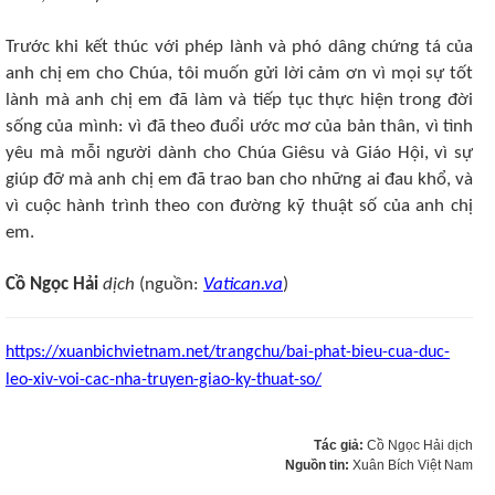
Trước khi kết thúc với phép lành và phó dâng chứng tá của
anh chị em cho Chúa, tôi muốn gửi lời cảm ơn vì mọi sự tốt
lành mà anh chị em đã làm và tiếp tục thực hiện trong đời
sống của mình: vì đã theo đuổi ước mơ của bản thân, vì tình
yêu mà mỗi người dành cho Chúa Giêsu và Giáo Hội, vì sự
giúp đỡ mà anh chị em đã trao ban cho những ai đau khổ, và
vì cuộc hành trình theo con đường kỹ thuật số của anh chị
em.
Cồ Ngọc Hải
dịch
(nguồn:
Vatican.va
)
https://xuanbichvietnam.net/trangchu/bai-phat-bieu-cua-duc-
leo-xiv-voi-cac-nha-truyen-giao-ky-thuat-so/
Tác giả:
Cồ Ngọc Hải dịch
Nguồn tin:
Xuân Bích Việt Nam