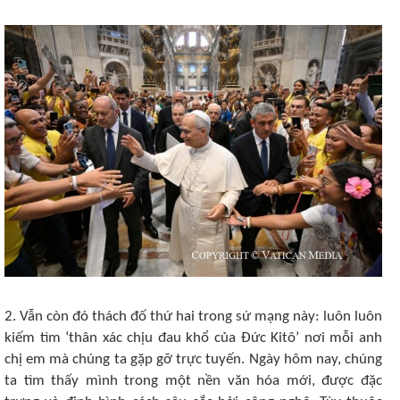
2. Vẫn còn đó thách đố thứ hai trong sứ mạng này: luôn luôn
kiếm tìm ‘thân xác chịu đau khổ của Đức Kitô’ nơi mỗi anh
chị em mà chúng ta gặp gỡ trực tuyến. Ngày hôm nay, chúng
ta tìm thấy mình trong một nền văn hóa mới, được đặc