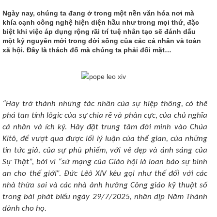
Ngày nay, chúng ta đang ở trong một nền văn hóa nơi mà
khía cạnh công nghệ hiện diện hầu như trong mọi thứ, đặc
biệt khi việc áp dụng rộng rãi trí tuệ nhân tạo sẽ đánh dấu
một kỷ nguyên mới trong đời sống của các cá nhân và toàn
xã hội. Đây là thách đố mà chúng ta phải đối mặt…
“Hãy trở thành những tác nhân của sự hiệp thông, có thể
phá tan tính lôgic của sự chia rẽ và phân cực, của chủ nghĩa
cá nhân và ích kỷ. Hãy đặt trung tâm đời mình vào Chúa
Kitô, để vượt qua được lối lý luận của thế gian, của những
tin tức giả, của sự phù phiếm, với vẻ đẹp và ánh sáng của
Sự Thật”, bởi vì “sứ mạng của Giáo hội là loan báo sự bình
an cho thế giới”. Đức Lêô XIV kêu gọi như thế đối với các
nhà thừa sai và các nhà ảnh hưởng Công giáo kỹ thuật số
trong bài phát biểu ngày 29/7/2025, nhân dịp Năm Thánh
dành cho họ.