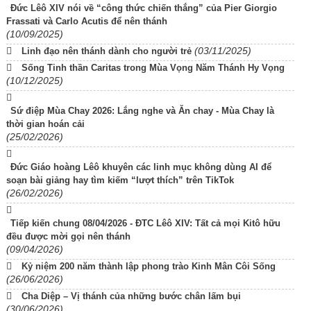
Đức Lêô XIV nói về “công thức chiến thắng” của Pier Giorgio
Frassati và Carlo Acutis để nên thánh
(10/09/2025)
(03/11/2025)
Linh đạo nên thánh dành cho người trẻ
Sống Tinh thần Caritas trong Mùa Vọng Năm Thánh Hy Vọng
(10/12/2025)
Sứ điệp Mùa Chay 2026: Lắng nghe và Ăn chay - Mùa Chay là
thời gian hoán cải
(25/02/2026)
Đức Giáo hoàng Lêô khuyên các linh mục không dùng AI để
soạn bài giảng hay tìm kiếm “lượt thích” trên TikTok
(26/02/2026)
Tiếp kiến chung 08/04/2026 - ĐTC Lêô XIV: Tất cả mọi Kitô hữu
đều được mời gọi nên thánh
(09/04/2026)
Kỷ niệm 200 năm thành lập phong trào Kinh Mân Côi Sống
(26/06/2026)
Cha Diệp – Vị thánh của những bước chân lấm bụi
(30/06/2026)