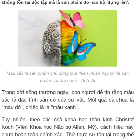
không tồn tại độc lập mà là sản phẩm do não bộ 'dựng lên'.
Màu sắc là sản phẩm chủ động của thiên nhiên hay chỉ là sản
phẩm của bộ não? - Ảnh: AI
Trong đời sống thường ngày, con người dễ tin rằng màu
sắc là đặc tính sẵn có của sự vật. Một quả cà chua là
"màu đỏ", chiếc lá là "màu xanh".
Tuy nhiên, theo các nhà khoa học thần kinh Christof
Koch (Viện Khoa học Não bộ Allen, Mỹ), cách hiểu này
chưa hoàn toàn chính xác. Thứ thực sự tồn tại trong thế