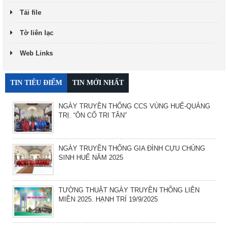
Tải file
Tờ liên lạc
Web Links
TIN TIÊU ĐIỂM
TIN MỚI NHẤT
NGÀY TRUYỀN THỐNG CCS VÙNG HUẾ-QUẢNG
TRỊ. “ÔN CỐ TRI TÂN”
NGÀY TRUYỀN THỐNG GIA ĐÌNH CỰU CHỦNG
SINH HUẾ NĂM 2025
TƯỜNG THUẬT NGÀY TRUYỀN THỐNG LIÊN
MIỀN 2025. HẠNH TRÍ 19/9/2025