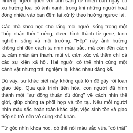
Những người quen với ánh sáng tự nhiên ban ngày có
xu hướng loại bỏ ánh xanh, trong khi những người hoạt
động nhiều vào ban đêm lại xử lý theo hướng ngược lại.
Các nhà khoa học cho rằng mỗi người sống trong một
"hộp nhận thức" riêng, được hình thành từ gene, kinh
nghiệm sống và môi trường. "Hộp" này ảnh hưởng
không chỉ đến cách ta nhìn màu sắc, mà còn đến cách
ta cảm nhận âm thanh, mùi vị, cảm xúc và thậm chí cả
các sự kiện xã hội. Hai người có thể nhìn cùng một
cảnh vật nhưng trải nghiệm lại khác nhau đáng kể.
Dù vậy, sự khác biệt này không quá lớn để gây rối loạn
giao tiếp. Qua quá trình tiến hóa, con người đã hình
thành một "sự đồng thuận đủ dùng" về cách nhìn thế
giới, giúp chúng ta phối hợp và tồn tại. Nếu mỗi người
nhìn màu sắc hoàn toàn khác biệt, việc sinh tồn và giao
tiếp sẽ trở nên vô cùng khó khăn.
Từ góc nhìn khoa học, có thể nói màu sắc vừa "có thật"