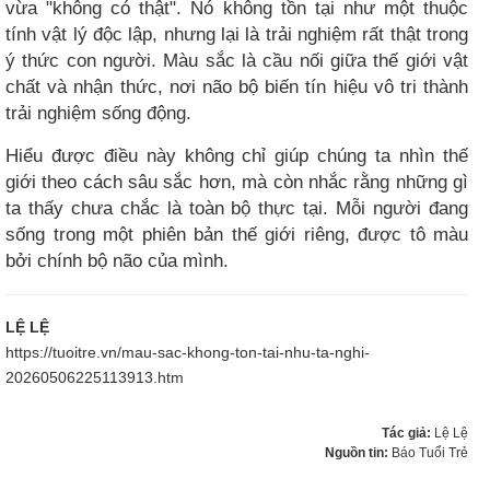
vừa "không có thật". Nó không tồn tại như một thuộc
tính vật lý độc lập, nhưng lại là trải nghiệm rất thật trong
ý thức con người. Màu sắc là cầu nối giữa thế giới vật
chất và nhận thức, nơi não bộ biến tín hiệu vô tri thành
trải nghiệm sống động.
Hiểu được điều này không chỉ giúp chúng ta nhìn thế
giới theo cách sâu sắc hơn, mà còn nhắc rằng những gì
ta thấy chưa chắc là toàn bộ thực tại. Mỗi người đang
sống trong một phiên bản thế giới riêng, được tô màu
bởi chính bộ não của mình.
LỆ LỆ
https://tuoitre.vn/mau-sac-khong-ton-tai-nhu-ta-nghi-
20260506225113913.htm
Tác giả:
Lệ Lệ
Nguồn tin:
Báo Tuổi Trẻ