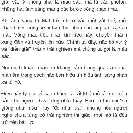
giới vật lý không phải là màu sắc, mà là các photon,
những hạt ánh sáng mang các bước sóng khác nhau.
Khi ánh sáng từ Mặt trời chiếu vào một vật thể, một
phần bước sóng sẽ bị hấp thụ, phần còn lại phản xạ vào
mắt. Võng mạc tiếp nhận tín hiệu này, chuyển thành
xung điện và truyền lên não. Chính tại đây, não bộ xử lý
và "diễn giải" thành trải nghiệm mà chúng ta gọi là màu
sắc.
Nói cách khác, màu đỏ không nằm trong quả cà chua,
mà nằm trong cách não bạn hiểu tín hiệu ánh sáng phản
xạ từ nó.
Điều này lý giải vì sao chúng ta rất khó mô tả một màu
sắc cho người chưa từng nhìn thấy. Bạn có thể nói "đỏ
giống như máu" hay "đỏ như lửa", nhưng nếu người
nghe chưa từng có trải nghiệm thị giác, mọi mô tả đều
trở nên bất lực.