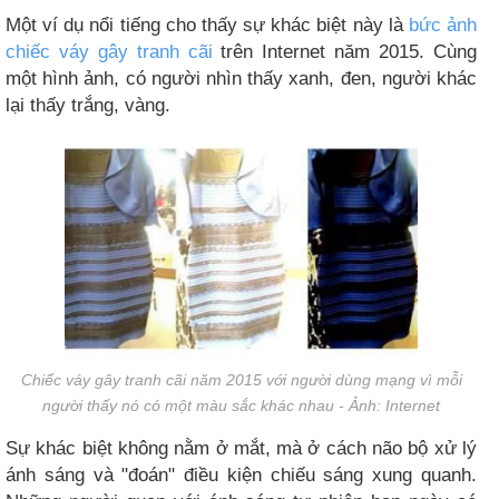
Một ví dụ nổi tiếng cho thấy sự khác biệt này là
bức ảnh
chiếc váy gây tranh cãi
trên Internet năm 2015. Cùng
một hình ảnh, có người nhìn thấy xanh, đen, người khác
lại thấy trắng, vàng.
Chiếc váy gây tranh cãi năm 2015 với người dùng mạng vì mỗi
người thấy nó có một màu sắc khác nhau - Ảnh: Internet
Sự khác biệt không nằm ở mắt, mà ở cách não bộ xử lý
ánh sáng và "đoán" điều kiện chiếu sáng xung quanh.