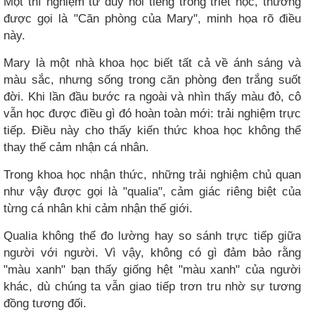
Một thí nghiệm tư duy nổi tiếng trong triết học, thường
được gọi là "Căn phòng của Mary", minh họa rõ điều
này.
Mary là một nhà khoa học biết tất cả về ánh sáng và
màu sắc, nhưng sống trong căn phòng đen trắng suốt
đời. Khi lần đầu bước ra ngoài và nhìn thấy màu đỏ, cô
vẫn học được điều gì đó hoàn toàn mới: trải nghiệm trực
tiếp. Điều này cho thấy kiến thức khoa học không thể
thay thế cảm nhận cá nhân.
Trong khoa học nhận thức, những trải nghiệm chủ quan
như vậy được gọi là "qualia", cảm giác riêng biệt của
từng cá nhân khi cảm nhận thế giới.
Qualia không thể đo lường hay so sánh trực tiếp giữa
người với người. Vì vậy, không có gì đảm bảo rằng
"màu xanh" bạn thấy giống hệt "màu xanh" của người
khác, dù chúng ta vẫn giao tiếp trơn tru nhờ sự tương
đồng tương đối.