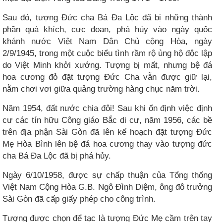
Sau đó, tượng Đức cha Bá Đa Lộc đã bị những thành
phần quá khích, cực đoan, phá hủy vào ngày quốc
khánh nước Việt Nam Dân Chủ cộng Hòa, ngày
2/9/1945, trong một cuộc biểu tình rầm rộ ủng hộ độc lập
do Việt Minh khởi xướng. Tượng bị mất, nhưng bệ đá
hoa cương đỏ đặt tượng Đức Cha vẫn được giữ lại,
nằm chơi vơi giữa quảng trường hàng chục năm trời.
Năm 1954, đất nước chia đôi! Sau khi ổn định việc định
cư các tín hữu Công giáo Bắc di cư, năm 1956, các bề
trên địa phận Sài Gòn đã lên kế hoạch đặt tượng Đức
Mẹ Hòa Bình lên bệ đá hoa cương thay vào tượng đức
cha Bá Đa Lộc đã bị phá hủy.
Ngày 6/10/1958, được sự chấp thuận của Tổng thống
Việt Nam Cộng Hòa G.B. Ngô Đình Diệm, ông đô trưởng
Sài Gòn đã cấp giấy phép cho công trình.
Tượng được chọn để tạc là tượng Đức Mẹ cầm trên tay