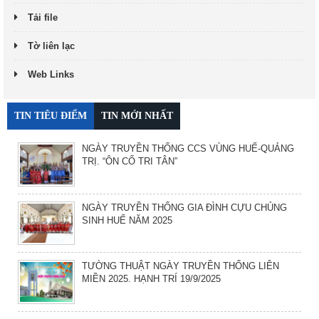
Tải file
Tờ liên lạc
Web Links
TIN TIÊU ĐIỂM
TIN MỚI NHẤT
NGÀY TRUYỀN THỐNG CCS VÙNG HUẾ-QUẢNG
TRỊ. “ÔN CỐ TRI TÂN”
NGÀY TRUYỀN THỐNG GIA ĐÌNH CỰU CHỦNG
SINH HUẾ NĂM 2025
TƯỜNG THUẬT NGÀY TRUYỀN THỐNG LIÊN
MIỀN 2025. HẠNH TRÍ 19/9/2025