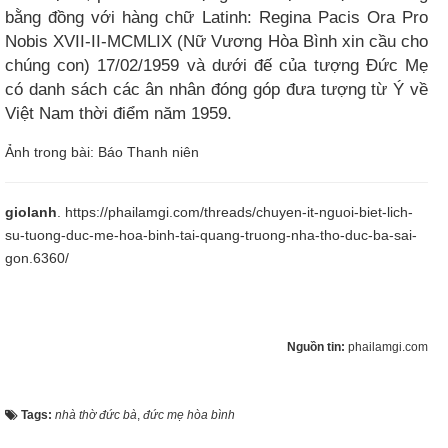
bằng đồng với hàng chữ Latinh: Regina Pacis Ora Pro
Nobis XVII-II-MCMLIX (Nữ Vương Hòa Bình xin cầu cho
chúng con) 17/02/1959 và dưới đế của tượng Đức Mẹ
có danh sách các ân nhân đóng góp đưa tượng từ Ý về
Việt Nam thời điểm năm 1959.​
Ảnh trong bài: Báo Thanh niên
giolanh
.
https://phailamgi.com/threads/chuyen-it-nguoi-biet-lich-
su-tuong-duc-me-hoa-binh-tai-quang-truong-nha-tho-duc-ba-sai-
gon.6360/
Nguồn tin:
phailamgi.com
Tags:
nhà thờ đức bà
,
đức mẹ hòa bình