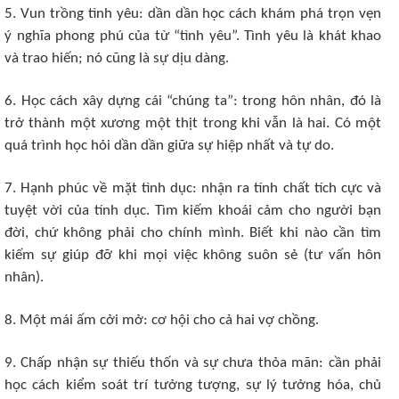
5. Vun trồng tình yêu: dần dần học cách khám phá trọn vẹn
ý nghĩa phong phú của từ “tình yêu”. Tình yêu là khát khao
và trao hiến; nó cũng là sự dịu dàng.
6. Học cách xây dựng cái “chúng ta”: trong hôn nhân, đó là
trở thành một xương một thịt trong khi vẫn là hai. Có một
quá trình học hỏi dần dần giữa sự hiệp nhất và tự do.
7. Hạnh phúc về mặt tình dục: nhận ra tính chất tích cực và
tuyệt vời của tính dục. Tìm kiếm khoái cảm cho người bạn
đời, chứ không phải cho chính mình. Biết khi nào cần tìm
kiếm sự giúp đỡ khi mọi việc không suôn sẻ (tư vấn hôn
nhân).
8. Một mái ấm cởi mở: cơ hội cho cả hai vợ chồng.
9. Chấp nhận sự thiếu thốn và sự chưa thỏa mãn: cần phải
học cách kiểm soát trí tưởng tượng, sự lý tưởng hóa, chủ