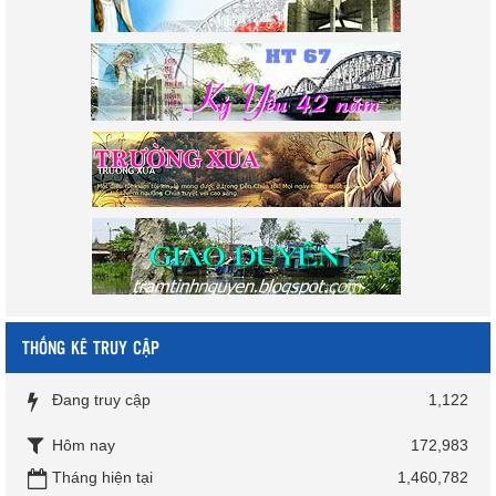
THỐNG KÊ TRUY CẬP
Đang truy cập
1,122
Hôm nay
172,983
Tháng hiện tại
1,460,782