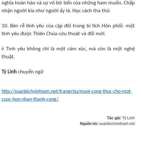
nghĩa hoàn hảo và sự vô bờ bến của những ham muốn. Chấp
nhận người kia như người ấy là. Học cách tha thứ.
10. Bén rễ tình yêu của cặp đôi trong bí tích Hôn phối: một
tình yêu được Thiên Chúa cứu thoát và đổi mới.
è
Tình yêu không chỉ là một cảm xúc, mà còn là một nghệ
thuật.
Tý Linh
chuyển ngữ
http://xuanbichvietnam.net/trangchu/muoi-cong-thuc-cho-mot-
cuoc-hon-nhan-thanh-cong/
Tác giả:
Tý Linh
Nguồn tin:
xuanbichvietnam.net