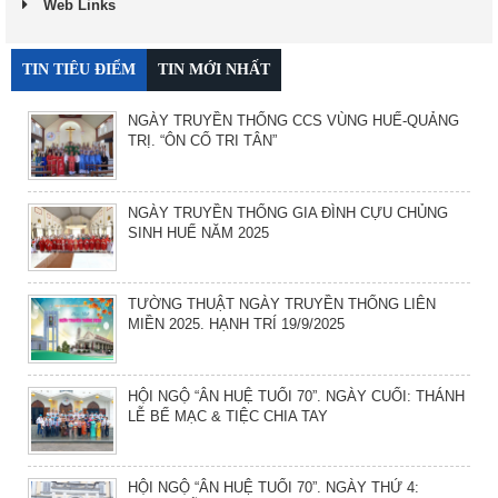
Web Links
TIN TIÊU ĐIỂM
TIN MỚI NHẤT
NGÀY TRUYỀN THỐNG CCS VÙNG HUẾ-QUẢNG
TRỊ. “ÔN CỐ TRI TÂN”
NGÀY TRUYỀN THỐNG GIA ĐÌNH CỰU CHỦNG
SINH HUẾ NĂM 2025
TƯỜNG THUẬT NGÀY TRUYỀN THỐNG LIÊN
MIỀN 2025. HẠNH TRÍ 19/9/2025
HỘI NGỘ “ÂN HUỆ TUỔI 70”. NGÀY CUỐI: THÁNH
LỄ BẾ MẠC & TIỆC CHIA TAY
HỘI NGỘ “ÂN HUỆ TUỔI 70”. NGÀY THỨ 4: