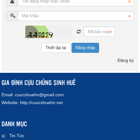
Đăng nhập
Đăng ký
GIA ĐÌNH CỰU CHỦNG SINH HUẾ
Email:
cuucshuehn@gmail.com
Website:
http://cuucshuehn.net
DANH MỤC
Tin Tức