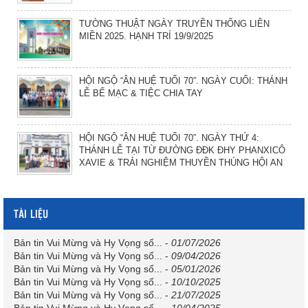
TƯỜNG THUẬT NGÀY TRUYỀN THỐNG LIÊN
MIỀN 2025. HẠNH TRÍ 19/9/2025
HỘI NGỘ “ÂN HUỆ TUỔI 70”. NGÀY CUỐI: THÁNH
LỄ BẾ MẠC & TIỆC CHIA TAY
HỘI NGỘ “ÂN HUỆ TUỔI 70”. NGÀY THỨ 4:
THÁNH LỄ TẠI TỪ ĐƯỜNG ĐĐK ĐHY PHANXICÔ
XAVIE & TRẢI NGHIỆM THUYỀN THÚNG HỘI AN
TÀI LIỆU
Bản tin Vui Mừng và Hy Vọng số...
-
01/07/2026
Bản tin Vui Mừng và Hy Vọng số...
-
09/04/2026
Bản tin Vui Mừng và Hy Vọng số...
-
05/01/2026
Bản tin Vui Mừng và Hy Vọng số...
-
10/10/2025
Bản tin Vui Mừng và Hy Vọng số...
-
21/07/2025
Bản tin Vui Mừng và Hy Vọng số...
-
10/04/2025