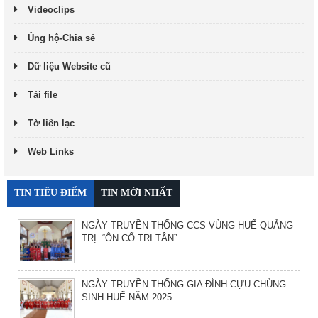
Videoclips
Ủng hộ-Chia sẻ
Dữ liệu Website cũ
Tải file
Tờ liên lạc
Web Links
TIN TIÊU ĐIỂM
TIN MỚI NHẤT
NGÀY TRUYỀN THỐNG CCS VÙNG HUẾ-QUẢNG
TRỊ. “ÔN CỐ TRI TÂN”
NGÀY TRUYỀN THỐNG GIA ĐÌNH CỰU CHỦNG
SINH HUẾ NĂM 2025