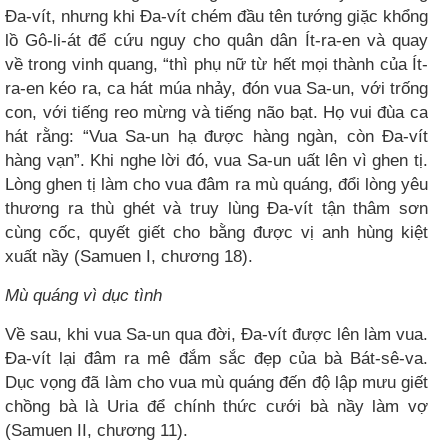
Đa-vít, nhưng khi Đa-vít chém đầu tên tướng giặc khổng
lồ Gô-li-át để cứu nguy cho quân dân Ít-ra-en và quay
về trong vinh quang, “thì phụ nữ từ hết mọi thành của Ít-
ra-en kéo ra, ca hát múa nhảy, đón vua Sa-un, với trống
con, với tiếng reo mừng và tiếng não bạt. Họ vui đùa ca
hát rằng: “Vua Sa-un hạ được hàng ngàn, còn Đa-vít
hàng vạn”. Khi nghe lời đó, vua Sa-un uất lên vì ghen tị.
Lòng ghen tị làm cho vua đâm ra mù quáng, đổi lòng yêu
thương ra thù ghét và truy lùng Đa-vít tận thâm sơn
cùng cốc, quyết giết cho bằng được vị anh hùng kiệt
xuất nầy (Samuen I, chương 18).
Mù quáng vì dục tình
Về sau, khi vua Sa-un qua đời, Đa-vít được lên làm vua.
Đa-vít lại đâm ra mê đắm sắc đẹp của bà Bát-sê-va.
Dục vọng đã làm cho vua mù quáng đến độ lập mưu giết
chồng bà là Uria để chính thức cưới bà nầy làm vợ
(Samuen II, chương 11).