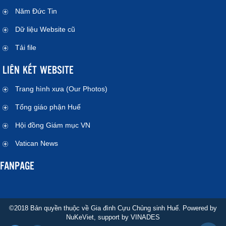
Năm Đức Tin
Dữ liệu Website cũ
Tải file
LIÊN KẾT WEBSITE
Trang hình xưa (Our Photos)
Tổng giáo phận Huế
Hội đồng Giám mục VN
Vatican News
FANPAGE
©2018 Bản quyền thuộc về Gia đình Cựu Chủng sinh Huế. Powered by
NuKeViet
, support by
VINADES