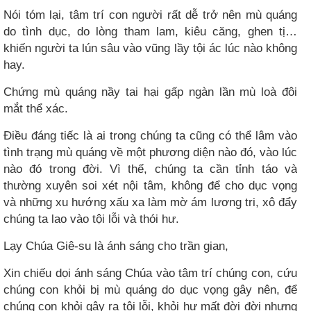
Nói tóm lại, tâm trí con người rất dễ trở nên mù quáng
do tình dục, do lòng tham lam, kiêu căng, ghen tị…
khiến người ta lún sâu vào vũng lầy tội ác lúc nào không
hay.
Chứng mù quáng nầy tai hại gấp ngàn lần mù loà đôi
mắt thể xác.
Điều đáng tiếc là ai trong chúng ta cũng có thể lâm vào
tình trạng mù quáng về một phương diện nào đó, vào lúc
nào đó trong đời. Vì thế, chúng ta cần tỉnh táo và
thường xuyên soi xét nội tâm, không để cho dục vọng
và những xu hướng xấu xa làm mờ ám lương tri, xô đẩy
chúng ta lao vào tội lỗi và thói hư.
Lạy Chúa Giê-su là ánh sáng cho trần gian,
Xin chiếu dọi ánh sáng Chúa vào tâm trí chúng con, cứu
chúng con khỏi bị mù quáng do dục vọng gây nên, để
chúng con khỏi gây ra tội lỗi, khỏi hư mất đời đời nhưng