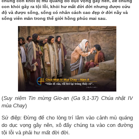
chúng con khỏi bị mù quáng do dục vọng gây nên, để chúng
con khỏi gây ra tội lỗi, khỏi hư mất đời đời nhưng được cứu
độ và được sống, sống có nhân cách cao đẹp ở đời nầy và
sống viên mãn trong thế giới hồng phúc mai sau.
(
Suy niệm Tin mừng Gio-an (Ga 9,1-37) Chúa nhật IV
mùa Chay
)
Sứ điệp: Đừng để cho lòng trí lâm vào cảnh mù quáng
do dục vọng gây nên, xô đẩy chúng ta vào con đường
tội lỗi và phải hư mất đời đời.