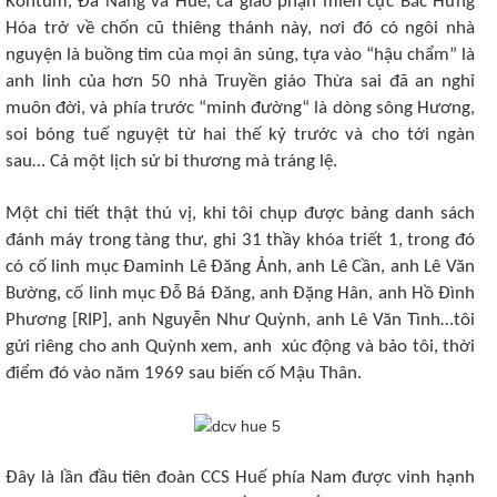
Kontum, Đà Nẳng và Huế, cả giáo phận miền cực Bắc Hưng
Hóa trở về chốn cũ thiêng thánh này, nơi đó có ngôi nhà
nguyện là buồng tim của mọi ân sủng, tựa vào “hậu chẩm” là
anh linh của hơn 50 nhà Truyền giáo Thừa sai đã an nghỉ
muôn đời, và phía trước “minh đường“ là dòng sông Hương,
soi bóng tuế nguyệt từ hai thế kỷ trước và cho tới ngàn
sau… Cả một lịch sử bi thương mà tráng lệ.
Một chi tiết thật thú vị, khi tôi chụp được bảng danh sách
đánh máy trong tàng thư, ghi 31 thầy khóa triết 1, trong đó
có cố linh mục Đaminh Lê Đăng Ảnh, anh Lê Cần, anh Lê Văn
Bường, cố linh mục Đỗ Bá Đăng, anh Đặng Hân, anh Hồ Đình
Phương [RIP], anh Nguyễn Như Quỳnh, anh Lê Văn Tình…tôi
gửi riêng cho anh Quỳnh xem, anh xúc động và bảo tôi, thời
điểm đó vào năm 1969 sau biến cố Mậu Thân.
Đây là lần đầu tiên đoàn CCS Huế phía Nam được vinh hạnh