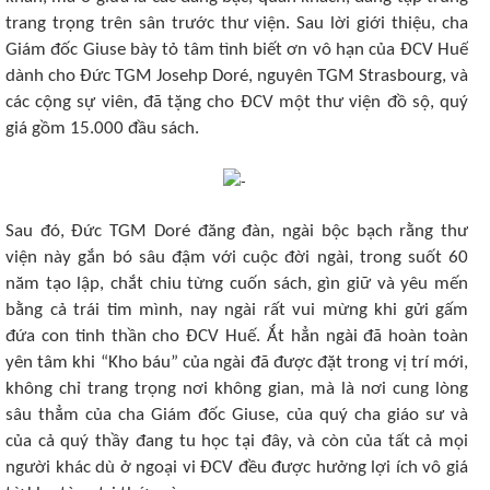
trang trọng trên sân trước thư viện. Sau lời giới thiệu, cha
Giám đốc Giuse bày tỏ tâm tình biết ơn vô hạn của ĐCV Huế
dành cho Đức TGM Josehp Doré, nguyên TGM Strasbourg, và
các cộng sự viên, đã tặng cho ĐCV một thư viện đồ sộ, quý
giá gồm 15.000 đầu sách.
Sau đó, Đức TGM Doré đăng đàn, ngài bộc bạch rằng thư
viện này gắn bó sâu đậm với cuộc đời ngài, trong suốt 60
năm tạo lập, chắt chiu từng cuốn sách, gìn giữ và yêu mến
bằng cả trái tim mình, nay ngài rất vui mừng khi gửi gấm
đứa con tinh thần cho ĐCV Huế. Ắt hẳn ngài đã hoàn toàn
yên tâm khi “Kho báu” của ngài đã được đặt trong vị trí mới,
không chỉ trang trọng nơi không gian, mà là nơi cung lòng
sâu thẳm của cha Giám đốc Giuse, của quý cha giáo sư và
của cả quý thầy đang tu học tại đây, và còn của tất cả mọi
người khác dù ở ngoại vi ĐCV đều được hưởng lợi ích vô giá