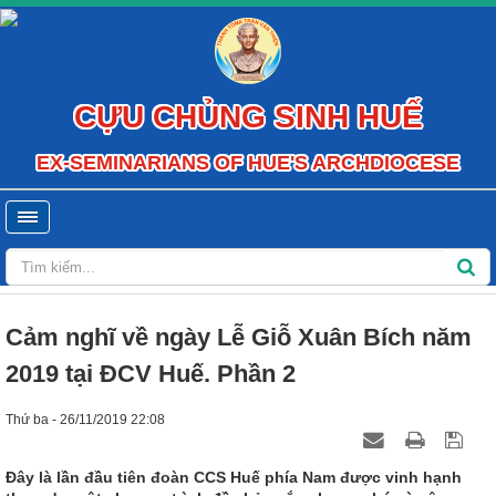
CỰU CHỦNG SINH HUẾ
EX-SEMINARIANS OF HUE'S ARCHDIOCESE
Cảm nghĩ về ngày Lễ Giỗ Xuân Bích năm
2019 tại ĐCV Huế. Phần 2
Thứ ba - 26/11/2019 22:08
Đây là lần đầu tiên đoàn CCS Huế phía Nam được vinh hạnh