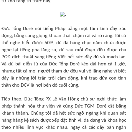
từ kho tàng tri thức này.
Đức Tổng Doré nói tiếng Pháp bằng một tâm tình đầy xúc
động, bằng cung giọng khoan thai, chậm rãi và rõ ràng. Tôi có
thể nghe hiểu được 60%, dù đã hàng chục năm chưa được
nghe lại tiếng pha lăng sa, dù sau mỗi đoạn đều được cha
PGĐ dịch thuật sang tiếng Việt hết sức đầy đủ và mạch lạc.
Và dù bài diễn từ của Đức Tổng Doré kéo dài hơn cả 1 giờ,
nhưng tất cả mọi người tham dự đều vui vẻ lắng nghe vì biết
đây là những lời trăn trối cảm động, khi trao đứa con tinh
thần cho ĐCV là nơi bến đỗ cuối cùng.
Tiếp theo, Đức Tổng PX Lê Văn Hồng chủ sự nghi thức làm
phép thánh hóa thư viện và cùng Đức TGM Doré cắt băng
khánh thành. Chúng tôi đã hết sức ngỡ ngàng khi quan sát
hàng hàng kệ sách được xếp đặt tinh vi, đa dạng và khoa học
theo nhiều lĩnh vực khác nhau, ngay cả các dãy bàn ngăn