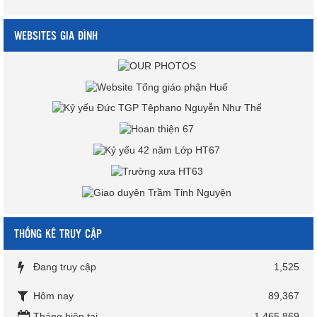
WEBSITES GIA ĐÌNH
THỐNG KÊ TRUY CẬP
Đang truy cập
1,525
Hôm nay
89,367
Tháng hiện tại
1,465,869