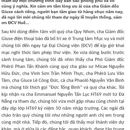
tham dự một chương trình đầy bản sắc phong phú và vô
cùng ý nghĩa. Xin cám ơn tấm lòng ưu ái của cha Giám đốc
Giuse cách riêng, người bạn tâm giao từ hàng chục năm nay,
đã ngỏ lời mời chúng tôi tham dự ngày lễ truyền thống, cám
ơn ĐCV Huế...
Sau khi dùng điểm tâm với quý cha Quy Nhơn, cha Giám đốc
Giuse điện thoại báo đã bố trí xe ở Trung tâm Mục vụ và mời
chúng tôi đến ngay tại Đại Chủng viện (ĐCV) để kịp giờ khai
mạc nghi thức làm phép thư viện. Xe vừa dừng bước trước
sảnh trung tâm, chúng tôi đã nhìn thấy cha Phó Giám đốc
Phêrô Phan Tấn Khánh cùng quý cha giáo sư Micae Nguyễn
Hữu Đức, cha Vinh Sơn Trần Minh Thực, cha Phêrô Lưu Văn
Tâm, cha Giuce Lê Công Đức, cả cha Phaolô Nguyễn Văn Bình
mà chúng tôi thích gọi “Đức Tổng Bình” và quý cha khác. Tôi
kịp nhận ra cha Emmanuel Nguyễn Tấn Lục HT69 mới từ Đà
Nẳng ra tham dự, chúng tôi vừa mới gặp nhau cũng chính tại
đây dịp lớp HT69 kỷ niệm 50 năm nhập trường. Các ngài đã
chào trân quý chúng tôi như những người anh chị em trong
cùng một nhà. Tiếp đó, chúng tôi đã thấy mọi thành viên dự
khán, mà ở giữa là các đấng bậc, quan khách, đang tập trung