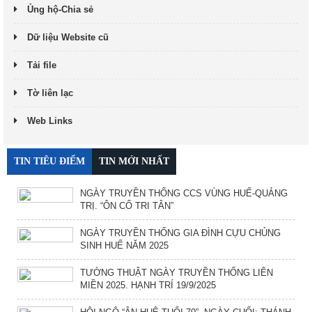
Ủng hộ-Chia sẻ
Dữ liệu Website cũ
Tải file
Tờ liên lạc
Web Links
TIN TIÊU ĐIỂM
TIN MỚI NHẤT
NGÀY TRUYỀN THỐNG CCS VÙNG HUẾ-QUẢNG
TRỊ. “ÔN CỐ TRI TÂN”
NGÀY TRUYỀN THỐNG GIA ĐÌNH CỰU CHỦNG
SINH HUẾ NĂM 2025
TƯỜNG THUẬT NGÀY TRUYỀN THỐNG LIÊN
MIỀN 2025. HẠNH TRÍ 19/9/2025