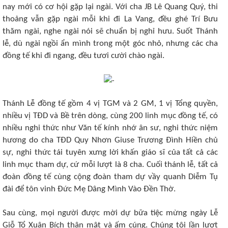
nay mới có cơ hội gặp lại ngài. Với cha JB Lê Quang Quý, thi
thoảng vẫn gặp ngài mỗi khi đi La Vang, đều ghé Trí Bưu
thăm ngài, nghe ngài nói sẽ chuẩn bị nghỉ hưu. Suốt Thánh
lễ, dù ngài ngồi ẩn mình trong một góc nhỏ, nhưng các cha
đồng tế khi đi ngang, đều tươi cười chào ngài.
Thánh Lễ đồng tế gồm 4 vị TGM và 2 GM, 1 vị Tổng quyền,
nhiều vị TĐD và Bề trên dòng, cùng 200 linh mục đồng tế, có
nhiều nghi thức như Văn tế kính nhớ ân sư, nghi thức niệm
hương do cha TĐD Quy Nhơn Giuse Trương Đình Hiền chủ
sự, nghi thức tái tuyên xưng lời khấn giáo sĩ của tất cả các
linh mục tham dự, cứ mỗi lượt là 8 cha. Cuối thánh lễ, tất cả
đoàn đồng tế cùng cộng đoàn tham dự vầy quanh Diễm Tụ
đài để tôn vinh Đức Mẹ Dâng Mình Vào Đền Thờ.
Sau cùng, mọi người được mời dự bữa tiệc mừng ngày Lễ
Giỗ Tổ Xuân Bích thân mật và ấm cúng. Chúng tôi lần lượt