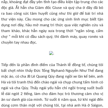
nắp, khoáng đạt đầy yên tĩnh tạo điều kiện tập trung cho các
độc giả. Ắt hẳn cha Giám đốc Giuse và quý cha ở đây đã bỏ
ra bao công sức tâm huyết cũng như thì giờ để bài trí nhà
thư viện này. Cầu mong cho các ứng sinh linh mục biết tận
dụng nơi đây, hầu mở mang tri thức qua việc nghiên cứu và
tham khảo, khác hẳn ngày xưa trong thời “ngăn sông, cấm
chợ ” mỗi khi có đầu sách quý, thì đánh máy, quay ronéo và
chuyền tay nhau đọc.
Tiếp đến là phần đỉnh điểm của Thánh lễ đồng tế, chúng tôi
bất chợt nhìn thấy Đức Tổng Têphanô Nguyễn Như Thể đang
mặc áo, có cha JB Lê Quang Qúy đang ngồi xe lăn kế bên, anh
Hà và tôi tranh thủ đến chào ngài và chụp chung tấm hình có
ngài và cha Qúy. Thấy ngài yếu hẳn chỉ ngồi trong suốt buổi
lễ dài ngót 2 tiếng, làm cho đám học trò thương cảm cho vị
ân sư danh giá của mình. Từ suốt 6 năm qua, từ khi ngài đến
dùng cơm thân mật với chúng tôi, tại nhà anh Hà ở Sàigon,