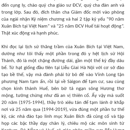
đến cụng ly, chào quý cha giáo sư ĐCV, quý cha đàn anh và
trong lớp. Sau đó, đích thân cha Giám đốc mời vào phòng
của ngài nhận Kỷ niệm chương và hai 2 tập kỷ yếu “90 năm
Xuân Bích tại Việt Nam” và “25 năm ĐCV Huế tái hoạt động”.
Thật xúc động và hạnh phúc.
Khi đọc lại lịch sử thăng trầm của Xuân Bích tại Việt Nam,
dường như tôi thấy một phần trong đó y hệt lịch sử Hội
Thánh, đó là một chặng đường dài, gần một thế kỷ đầy dâu
bể. Từ hạt giống đầu tiên tại Liễu Giai Hà Nội với cơ sở đào
tạo bề thế, vậy mà đành phải từ bỏ để vào Vĩnh Long tận
phương Nam tạm ẩn, rồi lại về Sàigon để tạm cư, sau cùng
chọn kinh thành Huế, bên bờ tả ngạn sông Hương thơ
mộng, tưởng chừng như đã an vị thiên cổ. Ấy vậy mà suốt
20 năm (1975-1994), thầy trò xiêu tán để tạm lánh ở khắp
nơi và 25 năm qua (1994-2019), vừa đúng một phần tư thế
kỷ, các nhà đào tạo linh mục Xuân Bích đã củng cố và tập
họp các bậc thầy dạy chân lý, chiêu mộ các môn sinh từ