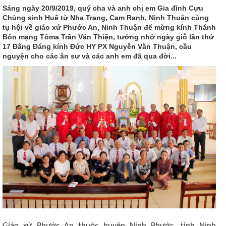
Sáng ngày 20/9/2019, quý cha và anh chị em Gia đình Cựu
Chủng sinh Huế từ Nha Trang, Cam Ranh, Ninh Thuận cùng
tụ hội về giáo xứ Phước An, Ninh Thuận để mừng kính Thánh
Bổn mạng Tôma Trần Văn Thiện, tưởng nhớ ngày giỗ lần thứ
17 Đấng Đáng kính Đức HY PX Nguyễn Văn Thuận, cầu
nguyện cho các ân sư và các anh em đã qua đời...
Giáo xứ Phước An thuộc huyện Ninh Phước, tỉnh Ninh