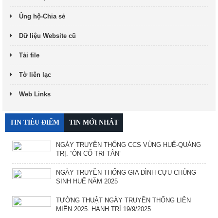
Ủng hộ-Chia sẻ
Dữ liệu Website cũ
Tải file
Tờ liên lạc
Web Links
TIN TIÊU ĐIỂM
TIN MỚI NHẤT
NGÀY TRUYỀN THỐNG CCS VÙNG HUẾ-QUẢNG
TRỊ. “ÔN CỐ TRI TÂN”
NGÀY TRUYỀN THỐNG GIA ĐÌNH CỰU CHỦNG
SINH HUẾ NĂM 2025
TƯỜNG THUẬT NGÀY TRUYỀN THỐNG LIÊN
MIỀN 2025. HẠNH TRÍ 19/9/2025