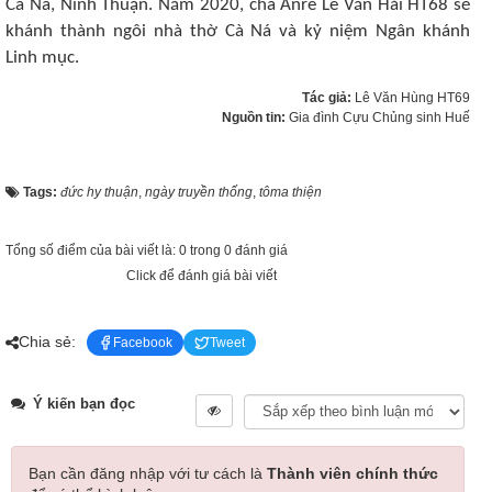
Cà Ná, Ninh Thuận. Năm 2020, cha Anrê Lê Văn Hải HT68 sẽ
khánh thành ngôi nhà thờ Cà Ná và kỷ niệm Ngân khánh
Linh mục.
Tác giả:
Lê Văn Hùng HT69
Nguồn tin:
Gia đình Cựu Chủng sinh Huế
Tags:
đức hy thuận
,
ngày truyền thống
,
tôma thiện
Tổng số điểm của bài viết là: 0 trong 0 đánh giá
Click để đánh giá bài viết
Chia sẻ:
Facebook
Tweet
Ý kiến bạn đọc
Bạn cần đăng nhập với tư cách là
Thành viên chính thức