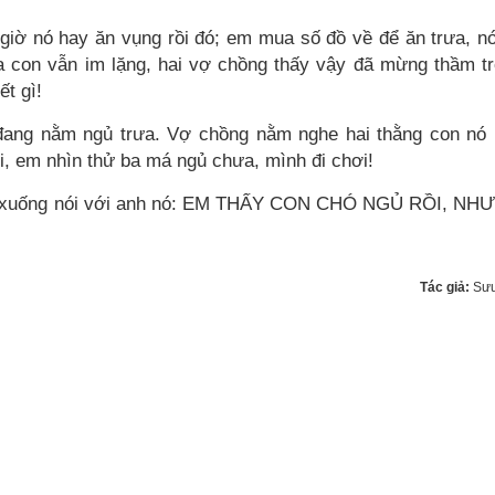
giờ nó hay ăn vụng rồi đó; em mua số đồ về để ăn trưa, n
ứa con vẫn im lặng, hai vợ chồng thấy vậy đã mừng thầm t
ết gì!
 đang nằm ngủ trưa. Vợ chồng nằm nghe hai thằng con nó
ói, em nhìn thử ba má ngủ chưa, mình đi chơi!
nằm xuống nói với anh nó: EM THẤY CON CHÓ NGỦ RỒI, N
Tác giả:
Sưu