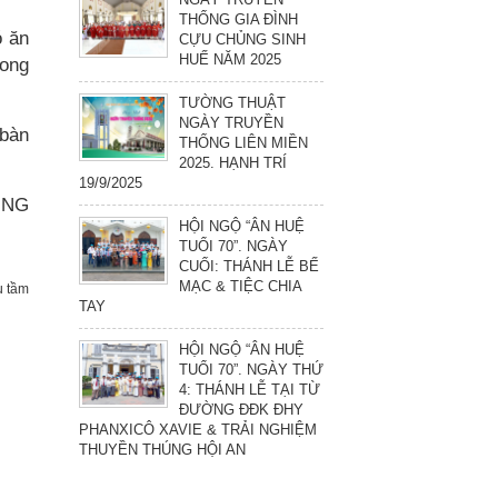
THỐNG GIA ĐÌNH
ó ăn
CỰU CHỦNG SINH
HUẾ NĂM 2025
rong
TƯỜNG THUẬT
NGÀY TRUYỀN
 bàn
THỐNG LIÊN MIỀN
2025. HẠNH TRÍ
19/9/2025
HƯNG
HỘI NGỘ “ÂN HUỆ
TUỔI 70”. NGÀY
CUỐI: THÁNH LỄ BẾ
MẠC & TIỆC CHIA
 tầm
TAY
HỘI NGỘ “ÂN HUỆ
TUỔI 70”. NGÀY THỨ
4: THÁNH LỄ TẠI TỪ
ĐƯỜNG ĐĐK ĐHY
PHANXICÔ XAVIE & TRẢI NGHIỆM
THUYỀN THÚNG HỘI AN