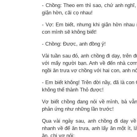
- Chồng: Theo em thì sao, chứ anh nghĩ
giận hờn, cãi cọ nhau!
- Vợ: Em biết, nhưng khi giận hờn nhau
con mình sẽ không biết!
- Chồng: Được, anh đồng ý!
Vài tuần sau đó, anh chồng đi dạy, trên 
với mấy người bạn. Anh về đến nhà cơm c
ngồi ăn trưa vợ chồng với hai con, anh nó
- Em biết không! Trên đời nầy, đã là con
không thể thành Thỏ được!
Vợ biết chồng đang nói về mình, bà vẫ
phản ứng như những lần trước!
Qua vài ngày sau, anh chồng đi dạy về
nhanh về để ăn trưa, anh lấy ăn một ít, 
ăn, chị vợ nói: