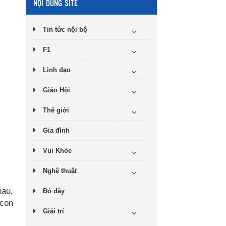
NỘI DUNG SITE
Tin tức nội bộ
F1
Linh đạo
Giáo Hội
Thế giới
Gia đình
Vui Khỏe
Nghệ thuật
hau,
Đó đây
 con
Giải trí