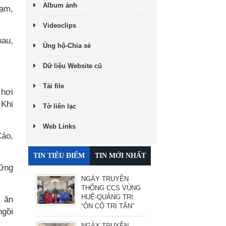
Album ảnh
hạm,
Videoclips
hau,
Ủng hộ-Chia sẻ
Dữ liệu Website cũ
Tải file
chơi
 Khi
Tờ liên lạc
Web Links
Cáo,
TIN TIÊU ĐIỂM
TIN MỚI NHẤT
hững
NGÀY TRUYỀN
THỐNG CCS VÙNG
HUẾ-QUẢNG TRỊ.
c ăn
“ÔN CỐ TRI TÂN”
ngồi
NGÀY TRUYỀN