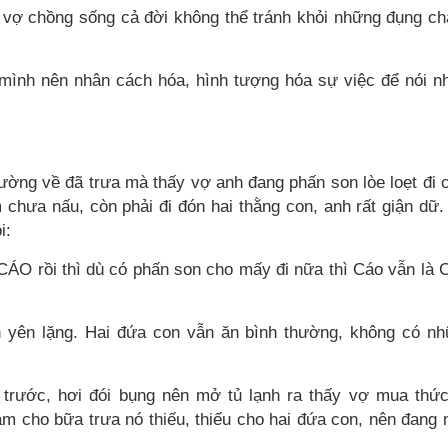
, vợ chồng sống cả đời không thể tránh khỏi những đụng c
 mình nên nhân cách hóa, hình tượng hóa sự việc để nói n
đường về đã trưa mà thấy vợ anh đang phấn son lòe loẹt đi 
hưa nấu, còn phải đi đón hai thằng con, anh rất giận dữ.
i:
 CÁO rồi thì dù có phấn son cho mấy đi nữa thì Cáo vẫn là 
n yên lặng. Hai đứa con vẫn ăn bình thường, không có n
 trước, hơi đói bụng nên mở tủ lạnh ra thấy vợ mua thứ
làm cho bữa trưa nó thiếu, thiếu cho hai đứa con, nên đang 