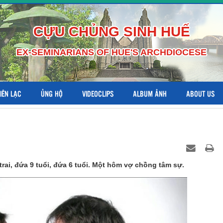
CỰU CHỦNG SINH HUẾ
EX-SEMINARIANS OF HUE'S ARCHDIOCESE
LIÊN LẠC
ỦNG HỘ
VIDEOCLIPS
ALBUM ẢNH
ABOUT US
rai, đứa 9 tuổi, đứa 6 tuổi. Một hôm vợ chồng tâm sự.