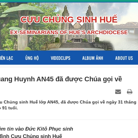
CỰU CHỦNG SINH HUẾ
EX-SEMINARIANS OF HUE'S ARCHDIOCESE
LIÊN LẠC
ỦNG HỘ
VIDEOCLIPS
ALBUM ẢNH
ABOUT US
uang Huynh AN45 đã được Chúa gọi về
 Chủng sinh Huế lớp AN45, đã được Chúa gọi về ngày 31 tháng 
 91 tuổi.
ềm tin vào Đức Kitô Phục sinh
đình Cựu Chủng sinh Huế