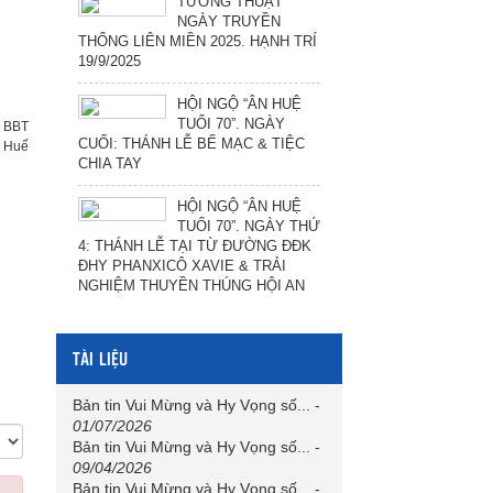
TƯỜNG THUẬT
NGÀY TRUYỀN
THỐNG LIÊN MIỀN 2025. HẠNH TRÍ
19/9/2025
HỘI NGỘ “ÂN HUỆ
TUỔI 70”. NGÀY
:
BBT
CUỐI: THÁNH LỄ BẾ MẠC & TIỆC
h Huế
CHIA TAY
HỘI NGỘ “ÂN HUỆ
TUỔI 70”. NGÀY THỨ
4: THÁNH LỄ TẠI TỪ ĐƯỜNG ĐĐK
ĐHY PHANXICÔ XAVIE & TRẢI
NGHIỆM THUYỀN THÚNG HỘI AN
TÀI LIỆU
Bản tin Vui Mừng và Hy Vọng số...
-
01/07/2026
Bản tin Vui Mừng và Hy Vọng số...
-
09/04/2026
Bản tin Vui Mừng và Hy Vọng số...
-