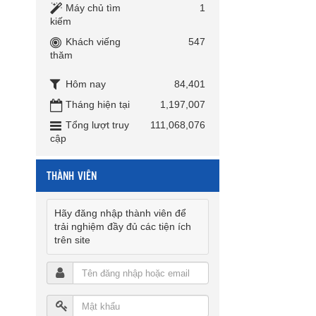
Máy chủ tìm
1
kiếm
Khách viếng
547
thăm
Hôm nay
84,401
Tháng hiện tại
1,197,007
Tổng lượt truy
111,068,076
cập
THÀNH VIÊN
Hãy đăng nhập thành viên để
trải nghiệm đầy đủ các tiện ích
trên site