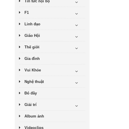
Tin tức nội bộ
F1
Linh đạo
Giáo Hội
Thế giới
Gia đình
Vui Khỏe
Nghệ thuật
Đó đây
Giải trí
Album ảnh
Videoclips