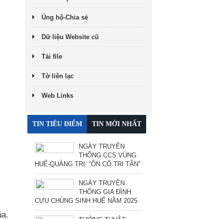
Ủng hộ-Chia sẻ
Dữ liệu Website cũ
Tải file
Tờ liên lạc
Web Links
TIN TIÊU ĐIỂM
TIN MỚI NHẤT
NGÀY TRUYỀN
THỐNG CCS VÙNG
HUẾ-QUẢNG TRỊ. “ÔN CỐ TRI TÂN”
NGÀY TRUYỀN
THỐNG GIA ĐÌNH
CỰU CHỦNG SINH HUẾ NĂM 2025
a.