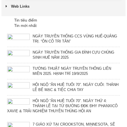
Web Links
Tin tiêu điểm
Tin mới nhất
NGÀY TRUYỀN THỐNG CCS VÙNG HUẾ-QUẢNG
TRỊ. “ÔN CỐ TRI TÂN”
NGÀY TRUYỀN THỐNG GIA ĐÌNH CỰU CHỦNG
SINH HUẾ NĂM 2025
TƯỜNG THUẬT NGÀY TRUYỀN THỐNG LIÊN
MIỀN 2025. HẠNH TRÍ 19/9/2025
HỘI NGỘ “ÂN HUỆ TUỔI 70”. NGÀY CUỐI: THÁNH
LỄ BẾ MẠC & TIỆC CHIA TAY
HỘI NGỘ “ÂN HUỆ TUỔI 70”. NGÀY THỨ 4:
THÁNH LỄ TẠI TỪ ĐƯỜNG ĐĐK ĐHY PHANXICÔ
XAVIE & TRẢI NGHIỆM THUYỀN THÚNG HỘI AN
7 GIÁO XỨ TẠI CROOKSTON, MINNESOTA, SẼ