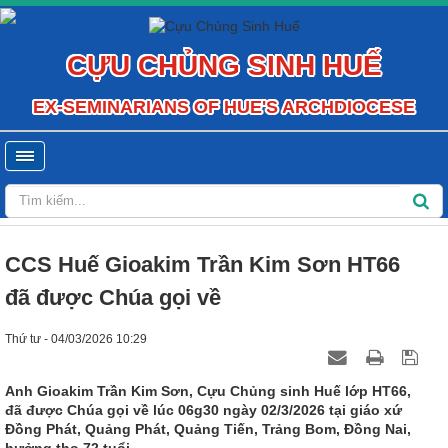
CỰU CHỦNG SINH HUẾ
EX-SEMINARIANS OF HUE'S ARCHDIOCESE
CCS Huế Gioakim Trần Kim Sơn HT66
đã được Chúa gọi về
Thứ tư - 04/03/2026 10:29
Anh Gioakim Trần Kim Sơn, Cựu Chủng sinh Huế lớp HT66,
đã được Chúa gọi về lúc 06g30 ngày 02/3/2026 tại giáo xứ
Đồng Phát, Quảng Phát, Quảng Tiến, Trảng Bom, Ðồng Nai,
hưởng thọ 72 tuổi.