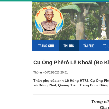
TRANG CHỦ
TIN TỨC
TẢI FILE
TỜ 
Cụ Ông Phêrô Lê Khoái (Bọ K
Thứ tư - 04/02/2026 20:51
Thân phụ của anh Lê Hùng HT72, Cụ Ông Phêr
xứ Đồng Phát, Quảng Tiến, Trảng Bom, Ðồng 
Trong ni
Gia 