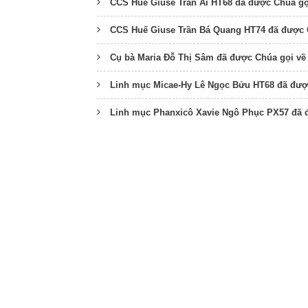
CCS Huế Giuse Trần Ái HT68 đã được Chúa gọ
CCS Huế Giuse Trần Bá Quang HT74 đã được 
Cụ bà Maria Đỗ Thị Sâm đã được Chúa gọi về
Linh mục Micae-Hy Lê Ngọc Bửu HT68 đã đượ
Linh mục Phanxicô Xavie Ngô Phục PX57 đã 