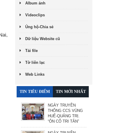
Album ảnh
Videoclips
Ủng hộ-Chia sẻ
Nai,
Dữ liệu Website cũ
Tải file
Tờ liên lạc
Web Links
TIN TIÊU ĐIỂM
TIN MỚI NHẤT
NGÀY TRUYỀN
THỐNG CCS VÙNG
HUẾ-QUẢNG TRỊ.
“ÔN CỐ TRI TÂN”
NGÀY TRUYỀN