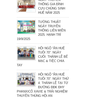
THỐNG GIA ĐÌNH
CỰU CHỦNG SINH
HUẾ NĂM 2025
TƯỜNG THUẬT
NGÀY TRUYỀN
THỐNG LIÊN MIỀN
2025. HẠNH TRÍ
19/9/2025
HỘI NGỘ “ÂN HUỆ
TUỔI 70”. NGÀY
CUỐI: THÁNH LỄ BẾ
MẠC & TIỆC CHIA
TAY
HỘI NGỘ “ÂN HUỆ
TUỔI 70”. NGÀY THỨ
4: THÁNH LỄ TẠI TỪ
ĐƯỜNG ĐĐK ĐHY
PHANXICÔ XAVIE & TRẢI NGHIỆM
THUYỀN THÚNG HỘI AN