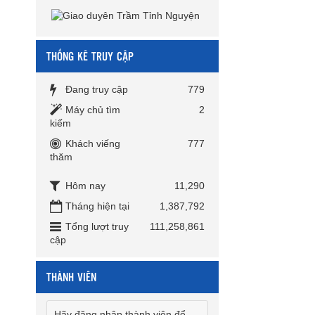
THỐNG KÊ TRUY CẬP
Đang truy cập
779
Máy chủ tìm
2
kiếm
Khách viếng
777
thăm
Hôm nay
11,290
Tháng hiện tại
1,387,792
Tổng lượt truy
111,258,861
cập
THÀNH VIÊN
Hãy đăng nhập thành viên để