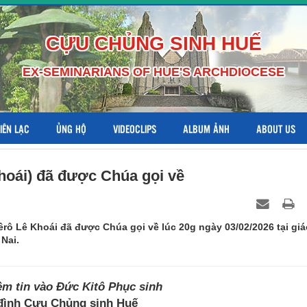
CỰU CHỦNG SINH HUẾ
EX-SEMINARIANS OF HUE'S ARCHDIOCESE
LIÊN LẠC
ỦNG HỘ
VIDEOCLIPS
ALBUM ẢNH
ABOUT US
hoái) đã được Chúa gọi về
ô Lê Khoái đã được Chúa gọi về lúc 20g ngày 03/02/2026 tại giá
Nai.
ềm tin vào Đức Kitô Phục sinh
đình Cựu Chủng sinh Huế