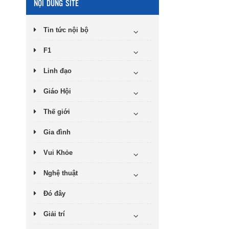
NỘI DUNG SITE
Tin tức nội bộ
F1
Linh đạo
Giáo Hội
Thế giới
Gia đình
Vui Khỏe
Nghệ thuật
Đó đây
Giải trí