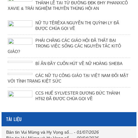
THÁNH LỄ TẠI TỪ ĐƯỜNG ĐĐK ĐHY PHANXICÔ
XAVIE & TRẢI NGHIỆM THUYỀN THÚNG HỘI AN
NỮ TU TÊRÊXA NGUYỄN THỊ QUỲNH LY ĐÃ
ĐƯỢC CHÚA GỌI VỀ
PHẢI CHĂNG CÁC GIÁO HỘI ĐÃ THẤT BẠI
TRONG VIỆC SỐNG CÁC NGUYÊN TẮC KITÔ
GIÁO?
BÍ ẨN ĐẦY CUỐN HÚT VỀ NỮ HOÀNG SHEBA
CÁC NỮ TU CÔNG GIÁO TẠI VIỆT NAM ĐỐI MẶT
VỚI TÌNH TRẠNG KIỆT SỨC
CCS HUẾ SYLVESTER DƯƠNG ĐỨC THÀNH
HT62 ĐÃ ĐƯỢC CHÚA GỌI VỀ
TÀI LIỆU
Bản tin Vui Mừng và Hy Vọng số...
-
01/07/2026