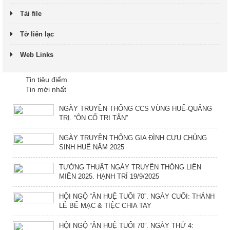
Tải file
Tờ liên lạc
Web Links
Tin tiêu điểm
Tin mới nhất
NGÀY TRUYỀN THỐNG CCS VÙNG HUẾ-QUẢNG
TRỊ. “ÔN CỐ TRI TÂN”
NGÀY TRUYỀN THỐNG GIA ĐÌNH CỰU CHỦNG
SINH HUẾ NĂM 2025
TƯỜNG THUẬT NGÀY TRUYỀN THỐNG LIÊN
MIỀN 2025. HẠNH TRÍ 19/9/2025
HỘI NGỘ “ÂN HUỆ TUỔI 70”. NGÀY CUỐI: THÁNH
LỄ BẾ MẠC & TIỆC CHIA TAY
HỘI NGỘ “ÂN HUỆ TUỔI 70”. NGÀY THỨ 4: