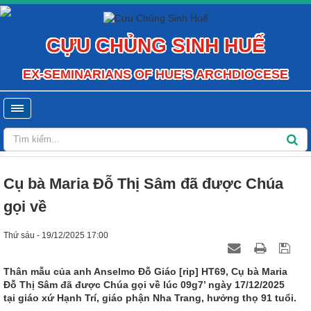
CỰU CHỦNG SINH HUẾ
EX-SEMINARIANS OF HUE'S ARCHDIOCESE
Cụ bà Maria Đỗ Thị Sâm đã được Chúa
gọi về
Thứ sáu - 19/12/2025 17:00
Thân mẫu của anh Anselmo Đỗ Giáo [rip] HT69, Cụ bà Maria
Đỗ Thị Sâm đã được Chúa gọi về lúc 09g7’ ngày 17/12/2025
tại giáo xứ Hạnh Trí, giáo phận Nha Trang, hưởng thọ 91 tuổi.