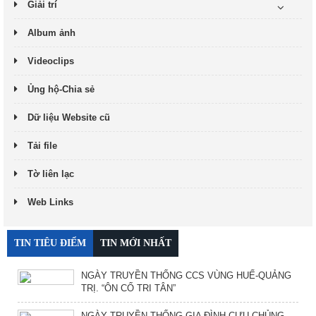
Giải trí
Album ảnh
Videoclips
Ủng hộ-Chia sẻ
Dữ liệu Website cũ
Tải file
Tờ liên lạc
Web Links
TIN TIÊU ĐIỂM
TIN MỚI NHẤT
NGÀY TRUYỀN THỐNG CCS VÙNG HUẾ-QUẢNG
TRỊ. “ÔN CỐ TRI TÂN”
NGÀY TRUYỀN THỐNG GIA ĐÌNH CỰU CHỦNG