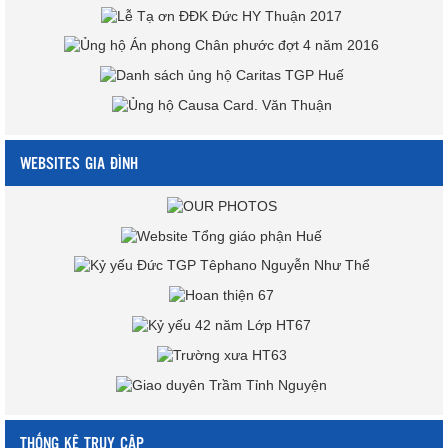
WEBSITES GIA ĐÌNH
THỐNG KÊ TRUY CẬP