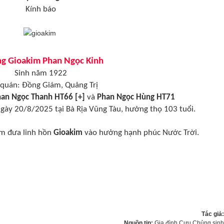
Kính báo
g Gioakim Phan Ngọc Kỉnh
Sinh năm 1922
quán: Đồng Giám, Quảng Trị
an Ngọc Thanh HT66 [+]
và
Phan Ngọc Hùng HT71
gày 20/8/2025 tại Bà Rịa Vũng Tàu, hưởng thọ 103 tuổi.
ớm đưa linh hồn
Gioakim
vào hưởng hạnh phúc Nước Trời.
Tác giả
Nguồn tin:
Gia đình Cựu Chủng sin