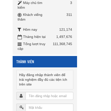
Máy chủ tìm
3
kiếm
Khách viếng
311
thăm
Hôm nay
121,174
Tháng hiện tại
1,497,676
Tổng lượt truy
111,368,745
cập
THÀNH VIÊN
Hãy đăng nhập thành viên để
trải nghiệm đầy đủ các tiện ích
trên site