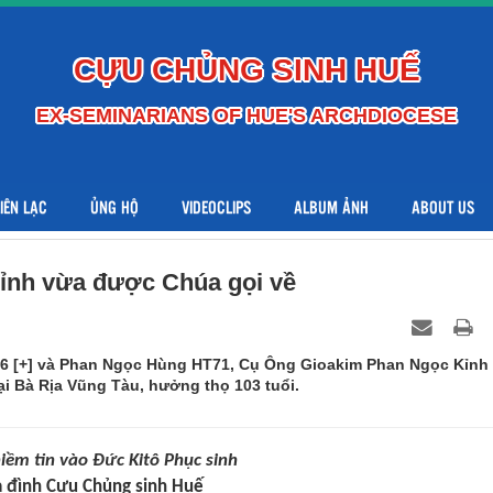
CỰU CHỦNG SINH HUẾ
EX-SEMINARIANS OF HUE'S ARCHDIOCESE
LIÊN LẠC
ỦNG HỘ
VIDEOCLIPS
ALBUM ẢNH
ABOUT US
ỉnh vừa được Chúa gọi về
6 [+] và Phan Ngọc Hùng HT71, Cụ Ông Gioakim Phan Ngọc Kỉnh
ại Bà Rịa Vũng Tàu, hưởng thọ 103 tuổi.
iềm tin vào Đức Kitô Phục sinh
a đình Cựu Chủng sinh Huế