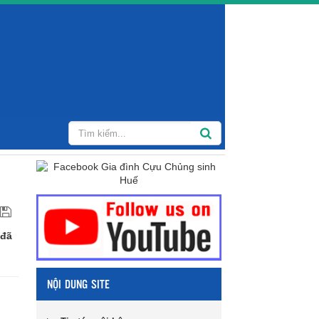
 đã
NỘI DUNG SITE