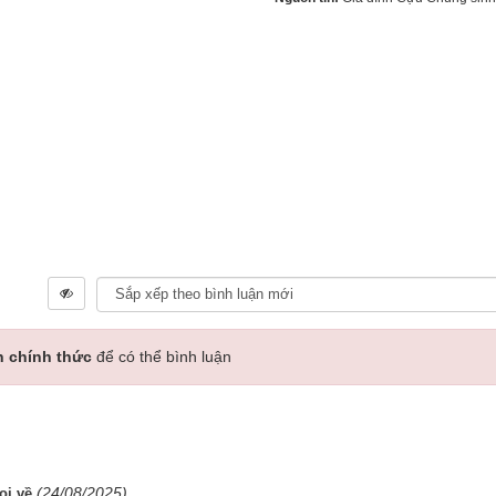
n chính thức
để có thể bình luận
(24/08/2025)
ọi về