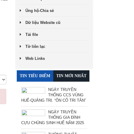
Ủng hộ-Chia sẻ
Dữ liệu Website cũ
Tải file
Tờ liên lạc
Web Links
TIN TIÊU ĐIỂM
TIN MỚI NHẤT
NGÀY TRUYỀN
THỐNG CCS VÙNG
HUẾ-QUẢNG TRỊ. “ÔN CỐ TRI TÂN”
NGÀY TRUYỀN
THỐNG GIA ĐÌNH
CỰU CHỦNG SINH HUẾ NĂM 2025