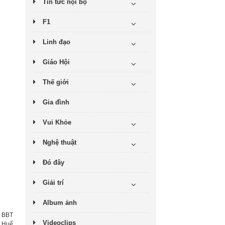
Tin tức nội bộ
F1
Linh đạo
Giáo Hội
Thế giới
Gia đình
Vui Khỏe
Nghệ thuật
Đó đây
Giải trí
Album ảnh
:
BBT
Videoclips
h Huế