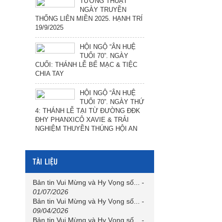
TƯỜNG THUẬT
NGÀY TRUYỀN
THỐNG LIÊN MIỀN 2025. HẠNH TRÍ
19/9/2025
HỘI NGỘ “ÂN HUỆ
TUỔI 70”. NGÀY
CUỐI: THÁNH LỄ BẾ MẠC & TIỆC
CHIA TAY
HỘI NGỘ “ÂN HUỆ
TUỔI 70”. NGÀY THỨ
4: THÁNH LỄ TẠI TỪ ĐƯỜNG ĐĐK
ĐHY PHANXICÔ XAVIE & TRẢI
NGHIỆM THUYỀN THÚNG HỘI AN
TÀI LIỆU
Bản tin Vui Mừng và Hy Vọng số...
-
01/07/2026
Bản tin Vui Mừng và Hy Vọng số...
-
09/04/2026
Bản tin Vui Mừng và Hy Vọng số...
-