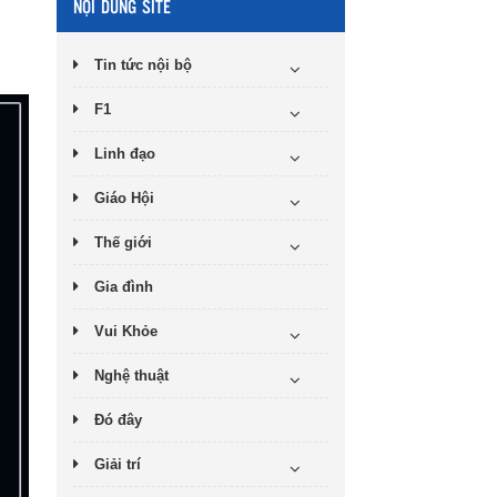
NỘI DUNG SITE
Tin tức nội bộ
F1
Linh đạo
Giáo Hội
Thế giới
Gia đình
Vui Khỏe
Nghệ thuật
Đó đây
Giải trí