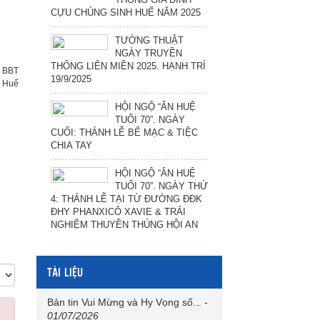
CỰU CHỦNG SINH HUẾ NĂM 2025
TƯỜNG THUẬT
NGÀY TRUYỀN
THỐNG LIÊN MIỀN 2025. HẠNH TRÍ
:
BBT
19/9/2025
h Huế
HỘI NGỘ “ÂN HUỆ
TUỔI 70”. NGÀY
CUỐI: THÁNH LỄ BẾ MẠC & TIỆC
CHIA TAY
HỘI NGỘ “ÂN HUỆ
TUỔI 70”. NGÀY THỨ
4: THÁNH LỄ TẠI TỪ ĐƯỜNG ĐĐK
ĐHY PHANXICÔ XAVIE & TRẢI
NGHIỆM THUYỀN THÚNG HỘI AN
TÀI LIỆU
Bản tin Vui Mừng và Hy Vọng số...
-
01/07/2026