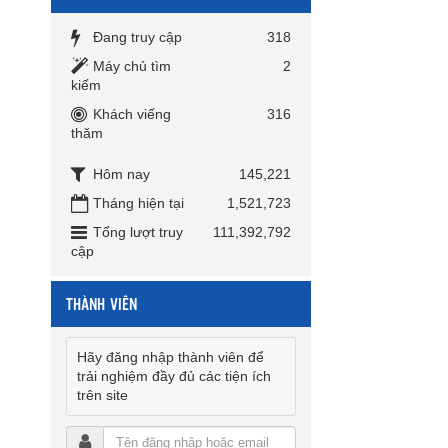
Đang truy cập
318
Máy chủ tìm
2
kiếm
Khách viếng
316
thăm
Hôm nay
145,221
Tháng hiện tại
1,521,723
Tổng lượt truy
111,392,792
cập
THÀNH VIÊN
Hãy đăng nhập thành viên để
trải nghiệm đầy đủ các tiện ích
trên site