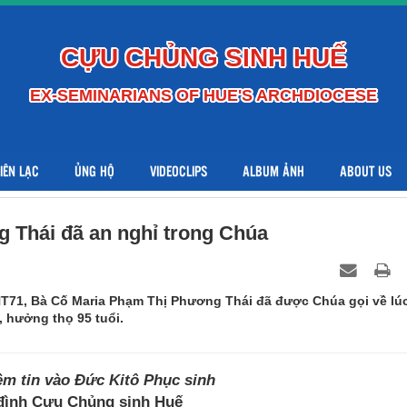
CỰU CHỦNG SINH HUẾ
EX-SEMINARIANS OF HUE'S ARCHDIOCESE
LIÊN LẠC
ỦNG HỘ
VIDEOCLIPS
ALBUM ẢNH
ABOUT US
 Thái đã an nghỉ trong Chúa
71, Bà Cố Maria Phạm Thị Phương Thái đã được Chúa gọi về lú
, hưởng thọ 95 tuổi.
ềm tin vào Đức Kitô Phục sinh
đình Cựu Chủng sinh Huế