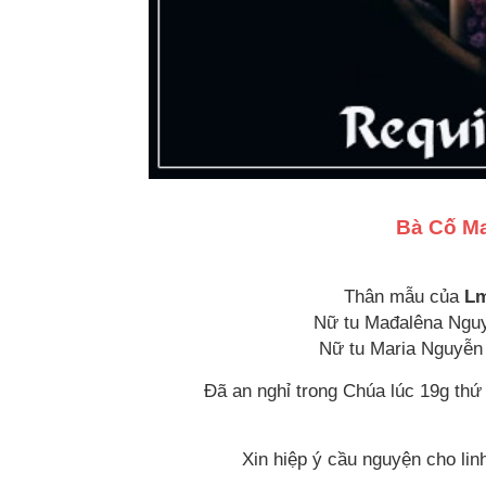
Bà Cố Ma
Thân mẫu của
Lm
Nữ tu Mađalêna Nguyễ
Nữ tu Maria Nguyễn
Đã an nghỉ trong Chúa lúc 19g thứ
Xin hiệp ý cầu nguyện cho l