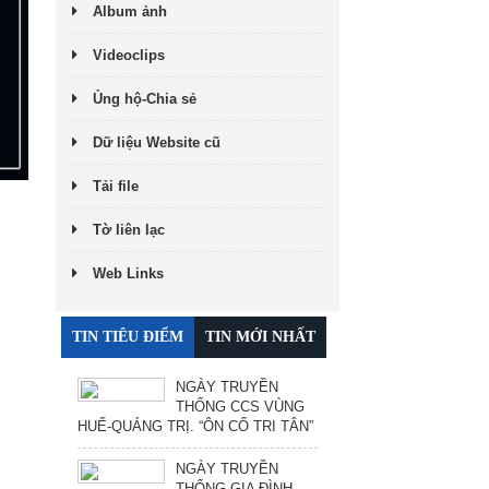
Album ảnh
Videoclips
Ủng hộ-Chia sẻ
Dữ liệu Website cũ
Tải file
Tờ liên lạc
Web Links
TIN TIÊU ĐIỂM
TIN MỚI NHẤT
NGÀY TRUYỀN
THỐNG CCS VÙNG
HUẾ-QUẢNG TRỊ. “ÔN CỐ TRI TÂN”
NGÀY TRUYỀN
THỐNG GIA ĐÌNH