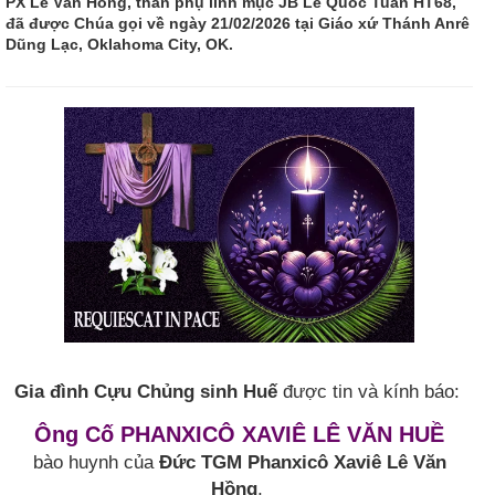
PX Lê Văn Hồng, thân phụ linh mục JB Lê Quốc Tuấn HT68,
đã được Chúa gọi về ngày 21/02/2026 tại Giáo xứ Thánh Anrê
Dũng Lạc, Oklahoma City, OK.
Gia đình Cựu Chủng sinh Huế
được tin và kính báo:
Ông Cố PHANXICÔ XAVIÊ LÊ VĂN HUỀ
bào huynh của
Đức TGM Phanxicô Xaviê Lê Văn
Hồng
,