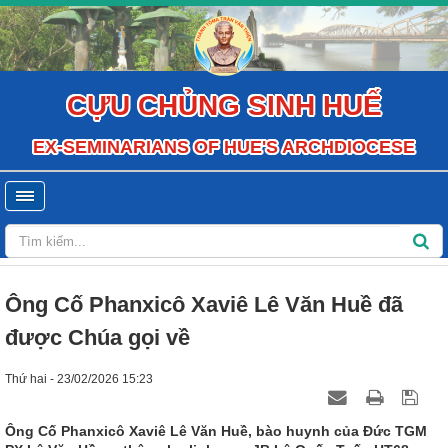
CỰU CHỦNG SINH HUẾ
EX-SEMINARIANS OF HUE'S ARCHDIOCESE
Ông Cố Phanxicô Xaviê Lê Văn Huề đã
được Chúa gọi về
Thứ hai - 23/02/2026 15:23
Ông Cố Phanxicô Xaviê Lê Văn Huề, bào huynh của Đức TGM