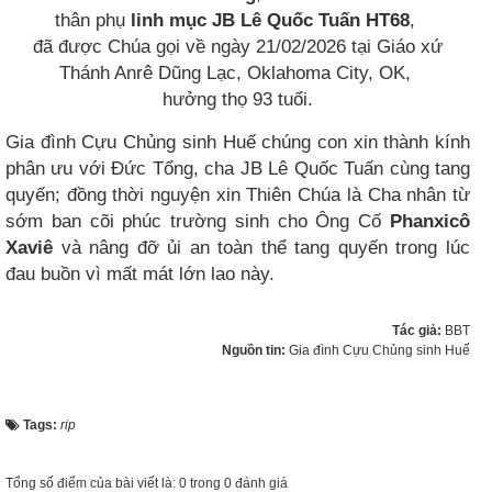
thân phụ
linh mục JB Lê Quốc Tuấn HT68
,
đã được Chúa gọi về ngày 21/02/2026 tại Giáo xứ
Thánh Anrê Dũng Lạc, Oklahoma City, OK,
hưởng thọ 93 tuổi.
Gia đình Cựu Chủng sinh Huế chúng con xin thành kính
phân ưu với Đức Tổng, cha JB Lê Quốc Tuấn cùng tang
quyến; đồng thời nguyện xin Thiên Chúa là Cha nhân từ
sớm ban cõi phúc trường sinh cho Ông Cố
Phanxicô
Xaviê
và nâng đỡ ủi an toàn thể tang quyến trong lúc
đau buồn vì mất mát lớn lao này.
Tác giả:
BBT
Nguồn tin:
Gia đình Cựu Chủng sinh Huế
Tags:
rip
Tổng số điểm của bài viết là: 0 trong 0 đánh giá