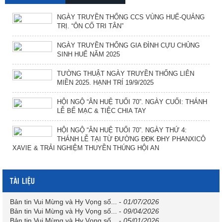
NGÀY TRUYỀN THỐNG CCS VÙNG HUẾ-QUẢNG
TRỊ. “ÔN CỐ TRI TÂN”
NGÀY TRUYỀN THỐNG GIA ĐÌNH CỰU CHỦNG
SINH HUẾ NĂM 2025
TƯỜNG THUẬT NGÀY TRUYỀN THỐNG LIÊN
MIỀN 2025. HẠNH TRÍ 19/9/2025
HỘI NGỘ “ÂN HUỆ TUỔI 70”. NGÀY CUỐI: THÁNH
LỄ BẾ MẠC & TIỆC CHIA TAY
HỘI NGỘ “ÂN HUỆ TUỔI 70”. NGÀY THỨ 4:
THÁNH LỄ TẠI TỪ ĐƯỜNG ĐĐK ĐHY PHANXICÔ
XAVIE & TRẢI NGHIỆM THUYỀN THÚNG HỘI AN
TÀI LIỆU
Bản tin Vui Mừng và Hy Vọng số...
-
01/07/2026
Bản tin Vui Mừng và Hy Vọng số...
-
09/04/2026
Bản tin Vui Mừng và Hy Vọng số...
-
05/01/2026