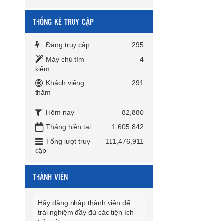
THỐNG KÊ TRUY CẬP
Đang truy cập
295
Máy chủ tìm
4
kiếm
Khách viếng
291
thăm
Hôm nay
82,880
Tháng hiện tại
1,605,842
Tổng lượt truy
111,476,911
cập
THÀNH VIÊN
Hãy đăng nhập thành viên để
trải nghiệm đầy đủ các tiện ích