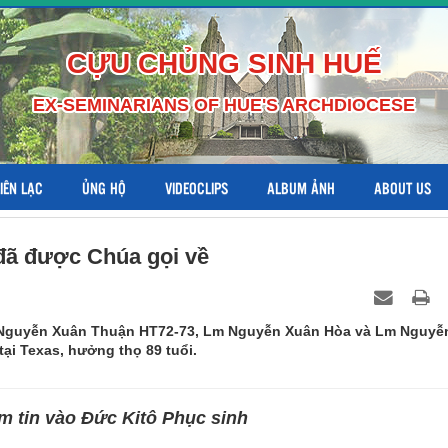
CỰU CHỦNG SINH HUẾ
EX-SEMINARIANS OF HUE'S ARCHDIOCESE
LIÊN LẠC
ỦNG HỘ
VIDEOCLIPS
ALBUM ẢNH
ABOUT US
đã được Chúa gọi về
h Nguyễn Xuân Thuận HT72-73, Lm Nguyễn Xuân Hòa và Lm Nguyễ
ại Texas, hưởng thọ 89 tuổi.
m tin vào Đức Kitô Phục sinh