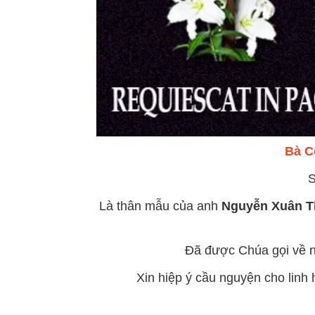
Bà C
S
Là thân mẫu của anh
Nguyễn Xuân T
Đã được Chúa gọi về ng
Xin hiệp ý cầu nguyện cho lin