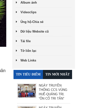
Album ảnh
Videoclips
Ủng hộ-Chia sẻ
Dữ liệu Website cũ
Tải file
Tờ liên lạc
Web Links
uân
TIN TIÊU ĐIỂM
TIN MỚI NHẤT
NGÀY TRUYỀN
THỐNG CCS VÙNG
HUẾ-QUẢNG TRỊ.
“ÔN CỐ TRI TÂN”
NGÀY TRUYỀN