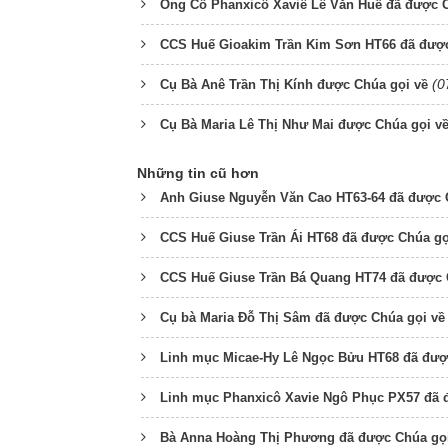
Ông Cố Phanxicô Xaviê Lê Văn Huề đã được C
CCS Huế Gioakim Trần Kim Sơn HT66 đã được
(0
Cụ Bà Anê Trần Thị Kính được Chúa gọi về
Cụ Bà Maria Lê Thị Như Mai được Chúa gọi v
Những tin cũ hơn
Anh Giuse Nguyễn Văn Cao HT63-64 đã được 
CCS Huế Giuse Trần Ái HT68 đã được Chúa gọ
CCS Huế Giuse Trần Bá Quang HT74 đã được 
Cụ bà Maria Đỗ Thị Sâm đã được Chúa gọi về
Linh mục Micae-Hy Lê Ngọc Bửu HT68 đã đượ
Linh mục Phanxicô Xavie Ngô Phục PX57 đã 
Bà Anna Hoàng Thị Phương đã được Chúa gọi