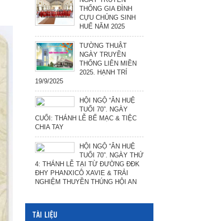
THỐNG GIA ĐÌNH
CỰU CHỦNG SINH
HUẾ NĂM 2025
TƯỜNG THUẬT
NGÀY TRUYỀN
THỐNG LIÊN MIỀN
2025. HẠNH TRÍ
19/9/2025
HỘI NGỘ “ÂN HUỆ
TUỔI 70”. NGÀY
CUỐI: THÁNH LỄ BẾ MẠC & TIỆC
CHIA TAY
HỘI NGỘ “ÂN HUỆ
TUỔI 70”. NGÀY THỨ
4: THÁNH LỄ TẠI TỪ ĐƯỜNG ĐĐK
ĐHY PHANXICÔ XAVIE & TRẢI
NGHIỆM THUYỀN THÚNG HỘI AN
TÀI LIỆU