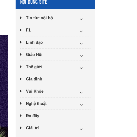
NỘI DUNG SITE
Tin tức nội bộ
F1
Linh đạo
Giáo Hội
Thế giới
Gia đình
Vui Khỏe
Nghệ thuật
Đó đây
Giải trí