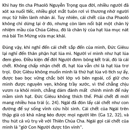
Khi hay tin cha Phaolô Nguyễn Trọng qua đời, nhiều người đã
xót xa nuối tiếc, nhiều giọt mắt tuôn rơi vì thương nhớ người
mục tử hiền lành nhân ái. Tuy nhiên, cái chết của cha Phaolô
không chỉ dừng lại ở đó, nhưng còn làm nổi bật một chân lý
nhiệm mầu của Chúa Giêsu, đó là chân lý của hạt lúa mục nát
mà bài Tin Mừng vừa mạc khải.
Đúng vậy, khi nghĩ đến cái chết sắp đến của mình, Đức Giêsu
lại nghĩ đến thân phận hạt lúa mì. Người ví mình như hạt lúa
đem gieo. Điều kiện để đời Người đơm bông kết trái, đó là cái
chết. Không chấp nhận chết đi, hạt lúa vẫn chỉ là hạt lúa trơ
trọi. Đức Giêsu không muốn mình là thứ hạt lúa vô tích sự ấy,
được bao bọc vững chắc bởi lớp vỏ bên ngoài, cố giữ cho
mình được nguyên vẹn, không trầy xước, vì thế chẳng chịu
vươn ra khỏi mình, chẳng dám đánh mất chính mình để nảy
mầm sinh hạt. Đức Giêsu không thích thế. Phải chết đi mới
mang nhiều hoa trái (c. 24). Ngài đã đón lấy cái chết như con
đường để sự sống vĩnh cửu hồi sinh. Cái chết của Ngài trên
thập giá có khả năng kéo được mọi người lên (Ga 12, 32), và
thu hút cả vũ trụ về với Thiên Chúa Cha. Ngài gọi cái chết của
mình là "giờ Con Người được tôn vinh".