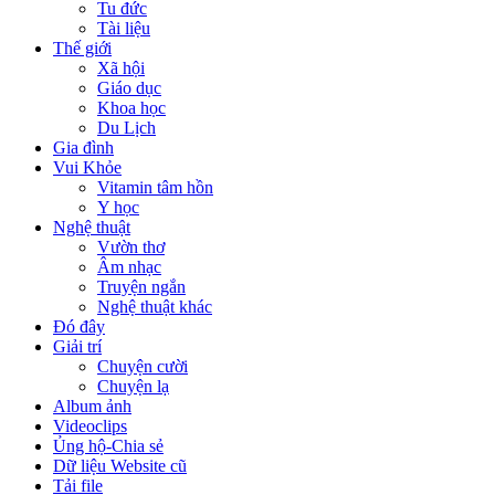
Tu đức
Tài liệu
Thế giới
Xã hội
Giáo dục
Khoa học
Du Lịch
Gia đình
Vui Khỏe
Vitamin tâm hồn
Y học
Nghệ thuật
Vườn thơ
Âm nhạc
Truyện ngắn
Nghệ thuật khác
Đó đây
Giải trí
Chuyện cười
Chuyện lạ
Album ảnh
Videoclips
Ủng hộ-Chia sẻ
Dữ liệu Website cũ
Tải file