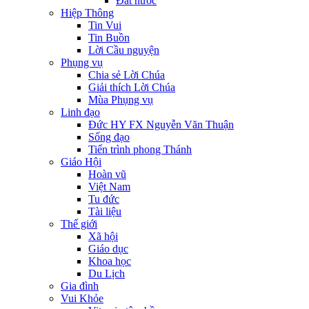
Đất nước
Hiệp Thông
Tin Vui
Tin Buồn
Lời Cầu nguyện
Phụng vụ
Chia sẻ Lời Chúa
Giải thích Lời Chúa
Mùa Phụng vụ
Linh đạo
Đức HY FX Nguyễn Văn Thuận
Sống đạo
Tiến trình phong Thánh
Giáo Hội
Hoàn vũ
Việt Nam
Tu đức
Tài liệu
Thế giới
Xã hội
Giáo dục
Khoa học
Du Lịch
Gia đình
Vui Khỏe