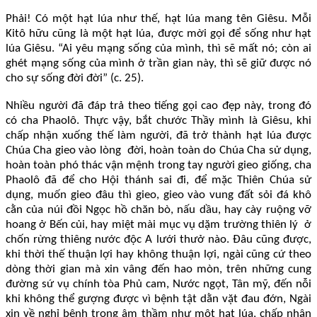
Phải! Có một hạt lúa như thế, hạt lúa mang tên Giêsu. Mỗi
Kitô hữu cũng là một hạt lúa, được mời gọi để sống như hạt
lúa Giêsu. “Ai yêu mạng sống của mình, thì sẽ mất nó; còn ai
ghét mạng sống của mình ở trần gian này, thì sẽ giữ được nó
cho sự sống đời đời” (c. 25).
Nhiều người đã đáp trả theo tiếng gọi cao đẹp này, trong đó
có cha Phaolô. Thực vậy, bắt chước Thầy mình là Giêsu, khi
chấp nhận xuống thế làm người, đã trở thành hạt lúa được
Chúa Cha gieo vào lòng đời, hoàn toàn do Chúa Cha sử dụng,
hoàn toàn phó thác vận mệnh trong tay người gieo giống, cha
Phaolô đã để cho Hội thánh sai đi, để mặc Thiên Chúa sử
dụng, muốn gieo đâu thì gieo, gieo vào vung đất sỏi đá khô
cằn của núi đồi Ngọc hồ chăn bò, nấu dầu, hay cày ruộng vỡ
hoang ở Bến củi, hay miệt mài mục vụ dặm trường thiên lý ở
chốn rừng thiêng nước độc A lưới thưở nào. Đâu cũng được,
khi thời thế thuận lợi hay không thuận lợi, ngài cũng cứ theo
dòng thời gian mà xin vâng đến hao mòn, trên những cung
đường sứ vụ chính tòa Phủ cam, Nước ngọt, Tân mỹ, đến nỗi
khi không thể gượng được vì bệnh tật dằn vặt đau đớn, Ngài
xin về nghỉ bệnh trong âm thầm như một hạt lúa, chấp nhận