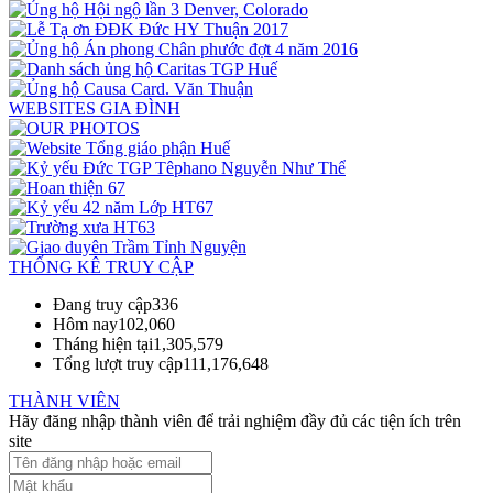
WEBSITES GIA ĐÌNH
THỐNG KÊ TRUY CẬP
Đang truy cập
336
Hôm nay
102,060
Tháng hiện tại
1,305,579
Tổng lượt truy cập
111,176,648
THÀNH VIÊN
Hãy đăng nhập thành viên để trải nghiệm đầy đủ các tiện ích trên
site