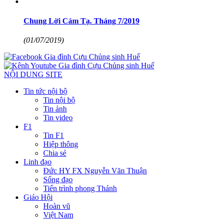
Chung Lời Cảm Tạ. Tháng 7/2019
(01/07/2019)
NỘI DUNG SITE
Tin tức nội bộ
Tin nội bộ
Tin ảnh
Tin video
F1
Tin F1
Hiệp thông
Chia sẻ
Linh đạo
Đức HY FX Nguyễn Văn Thuận
Sống đạo
Tiến trình phong Thánh
Giáo Hội
Hoàn vũ
Việt Nam