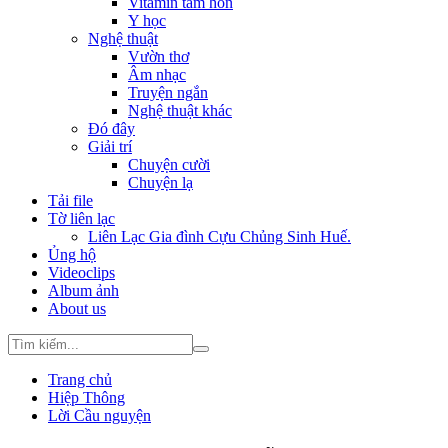
Vitamin tâm hồn
Y học
Nghệ thuật
Vườn thơ
Âm nhạc
Truyện ngắn
Nghệ thuật khác
Đó đây
Giải trí
Chuyện cười
Chuyện lạ
Tải file
Tờ liên lạc
Liên Lạc Gia đình Cựu Chủng Sinh Huế.
Ủng hộ
Videoclips
Album ảnh
About us
Trang chủ
Hiệp Thông
Lời Cầu nguyện