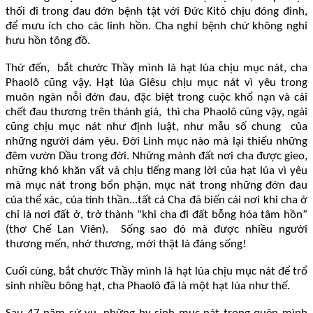
thối đi trong đau đớn bệnh tật với Đức Kitô chịu đóng đinh,
để mưu ích cho các linh hồn. Cha nghỉ bệnh chứ không nghỉ
hưu hồn tông đồ.
Thứ đến, bắt chước Thầy mình là hạt lúa chịu mục nát, cha
Phaolô cũng vậy. Hạt lúa Giêsu chịu mục nát vì yêu trong
muôn ngàn nỗi đớn đau, đặc biệt trong cuộc khổ nạn và cái
chết đau thương trên thánh giá, thì cha Phaolô cũng vậy, ngài
cũng chịu mục nát như định luật, như mẫu số chung của
những người dám yêu. Đời Linh mục nào mà lại thiếu những
đêm vườn Dầu trong đời. Những mảnh đất nơi cha được gieo,
những khó khăn vất vả chịu tiếng mang lời của hạt lúa vì yêu
mà mục nát trong bổn phận, mục nát trong những đớn đau
của thể xác, của tinh thần...tất cả Cha đã biến cái nơi khi cha ở
chỉ là nơi đất ở, trở thành "khi cha đi đất bỗng hóa tâm hồn”
(thơ Chế Lan Viên). Sống sao đó mà được nhiều người
thương mến, nhớ thương, mới thật là đáng sống!
Cuối cùng, bắt chước Thầy mình là hạt lúa chịu mục nát để trổ
sinh nhiều bông hạt, cha Phaolô đã là một hạt lúa như thế.