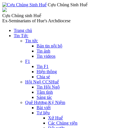
Cựu Chủng Sinh Huế
Cựu Chủng sinh Huế
Ex-Seminarians of Hue's Archdiocese
Trang chủ
Tin Tức
Tin tức
Bản tin nội bộ
Tin ảnh
Tin videos
F1
Tin F1
Hiệp thông
Chia sẻ
Hội Ngộ CCSHuế
Tin Hội Ngộ
Tâm tình
Sáng tác
Quê Hương-Kỷ Niệm
Bài viết
Tư liệu
Xứ Huế
Các Chủng viện