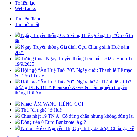
Tờ liên lạc
Web Links
Tin tiêu điểm
Tin mới nhất
Ngày Truyền thống CCS vùng Huế-Quảng Trị. “Ôn cố tri
tân”
Ngày Truyền thống Gia đình Cựu Chủng sinh Huế năm
2025
Tường thuật Ngày Truyền thống liên miền 2025. Hạnh Trí
19/9/2025
Hội ngộ “Ân Huệ Tuổi 70”. Ngày cuối: Thánh lễ Bế mạc
& Tiệc chia tay
Hội ngộ “Ân Huệ Tuổi 70”. Ngày thứ 4: Thánh lễ tại Từ
đường ĐĐK ĐHY Phanxicô Xavie & Trải nghiệm thuyền
thúng Hội An
Nhạc: ÂM VANG TIẾNG GỌI
Thú “đi nghễ” ở Huế
Chúa nhật 19 TN A. Có dừng chân nhưng không đứng lại
Đồng tiền 0 Euro Banknote là gì?
Nữ tu Têrêxa Nguyễn Thị Quỳnh Ly đã được Chúa gọi về