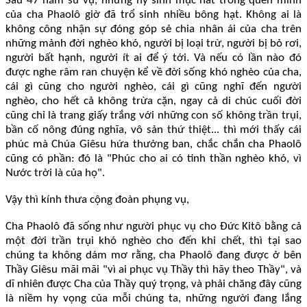
Sau 47 năm sứ vụ, những hy sinh mục nát trong quên mình
của cha Phaolô giờ đã trổ sinh nhiều bông hạt. Không ai là
không công nhận sự đóng góp sẻ chia nhân ái của cha trên
những mảnh đời nghèo khó, người bị loại trừ, người bị bỏ rơi,
người bất hạnh, người ít ai để ý tới. Và nếu có lần nào đó
được nghe râm ran chuyện kể về đời sống khó nghèo của cha,
cái gì cũng cho người nghèo, cái gì cũng nghĩ đến người
nghèo, cho hết cả không trừa cặn, ngay cả di chúc cuối đời
cũng chỉ là trang giấy trắng với những con số không trần trụi,
bần cố nông đúng nghĩa, vô sản thứ thiệt... thì mới thấy cái
phúc mà Chúa Giêsu hứa thưởng ban, chắc chắn cha Phaolô
cũng có phần: đó là "Phúc cho ai có tinh thần nghèo khó, vì
Nước trời là của họ".
Vậy thì kính thưa cộng đoàn phụng vụ,
Cha Phaolô đã sống như người phục vụ cho Đức Kitô bằng cả
một đời trần trụi khó nghèo cho đến khi chết, thì tại sao
chúng ta không dám mơ rằng, cha Phaolô đang được ở bên
Thầy Giêsu mãi mãi "vì ai phục vụ Thầy thì hãy theo Thầy", và
dĩ nhiên được Cha của Thầy quý trọng, và phải chăng đây cũng
là niềm hy vọng của mỗi chúng ta, những người đang lắng