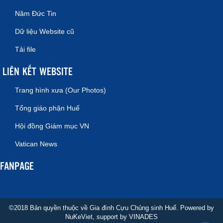
Năm Đức Tin
Dữ liệu Website cũ
Tải file
LIÊN KẾT WEBSITE
Trang hình xưa (Our Photos)
Tổng giáo phận Huế
Hội đồng Giám mục VN
Vatican News
FANPAGE
©2018 Bản quyền thuộc về Gia đình Cựu Chủng sinh Huế. Powered by
NuKeViet
, support by
VINADES