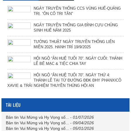
NGÀY TRUYỀN THỐNG CCS VÙNG HUẾ-QUẢNG
TRỊ. “ÔN CỐ TRI TÂN”
NGÀY TRUYỀN THỐNG GIA ĐÌNH CỰU CHỦNG
SINH HUẾ NĂM 2025
TƯỜNG THUẬT NGÀY TRUYỀN THỐNG LIÊN
MIỀN 2025. HẠNH TRÍ 19/9/2025
HỘI NGỘ “ÂN HUỆ TUỔI 70”. NGÀY CUỐI: THÁNH
LỄ BẾ MẠC & TIỆC CHIA TAY
HỘI NGỘ “ÂN HUỆ TUỔI 70”. NGÀY THỨ 4:
THÁNH LỄ TẠI TỪ ĐƯỜNG ĐĐK ĐHY PHANXICÔ
XAVIE & TRẢI NGHIỆM THUYỀN THÚNG HỘI AN
TÀI LIỆU
Bản tin Vui Mừng và Hy Vọng số...
-
01/07/2026
Bản tin Vui Mừng và Hy Vọng số...
-
09/04/2026
Bản tin Vui Mừng và Hy Vọng số...
-
05/01/2026