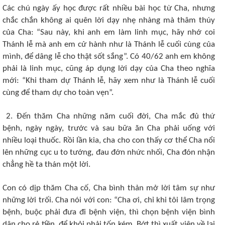
Các chú ngày ấy học được rất nhiều bài học từ Cha, nhưng
chắc chắn không ai quên lời dạy nhẹ nhàng mà thâm thúy
của Cha: “Sau này, khi anh em làm linh mục, hãy nhớ coi
Thánh lễ mà anh em cử hành như là Thánh lễ cuối cùng của
mình, để dâng lễ cho thật sốt sắng”. Có 40/62 anh em không
phải là linh mục, cũng áp dụng lời dạy của Cha theo nghĩa
mới: “Khi tham dự Thánh lễ, hãy xem như là Thánh lễ cuối
cùng để tham dự cho toàn vẹn”.
2. Đến thăm Cha những năm cuối đời, Cha mắc đủ thứ
bệnh, ngày ngày, trước và sau bữa ăn Cha phải uống với
nhiều loại thuốc. Rồi lần kia, cha cho con thấy cơ thể Cha nổi
lên những cục u to tướng, đau đớn nhức nhối, Cha đón nhận
chẳng hề ta thán một lời.
Con có dịp thăm Cha cố, Cha bình thản mở lời tâm sự như
những lời trối. Cha nói với con:
“Cha ơi, chỉ khi tôi lâm trọng
bệnh, buộc phải đưa đi bệnh viện, thì chọn bệnh viện bình
dân cho rẻ tiền, để khỏi phải tốn kém. Bớt thì xuất viện về lại