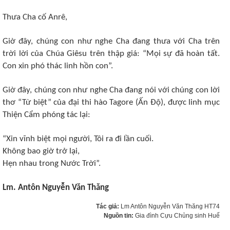
Thưa Cha cố Anrê,
Giờ đây, chúng con như nghe Cha đang thưa với Cha trên
trời lời của Chúa Giêsu trên thập
giá: “Mọi sự đã hoàn tất.
Con xin phó thác linh hồn con”.
Giờ đây, chúng con như nghe Cha đang nói với chúng con lời
thơ “Từ biệt” của đại thi hào
Tagore (Ấn Độ), được linh mục
Thiện Cẩm phóng tác lại:
“Xin vĩnh biệt mọi người, Tôi ra đi lần cuối.
Không bao giờ trở lại,
Hẹn nhau trong Nước Trời”.
Lm. Antôn Nguyễn Văn Thăng
Tác giả:
Lm Antôn Nguyễn Văn Thăng HT74
Nguồn tin:
Gia đình Cựu Chủng sinh Huế