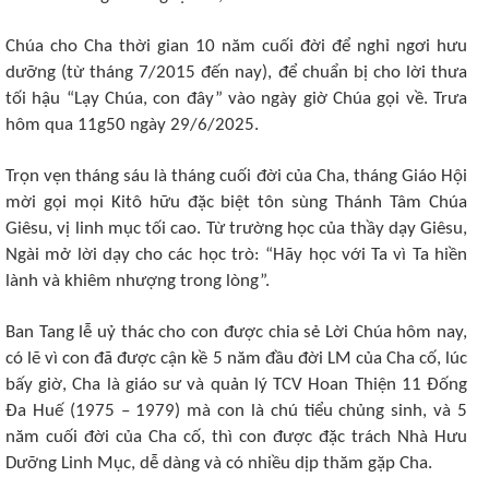
Chúa cho Cha thời gian 10 năm cuối đời để nghỉ ngơi hưu
dưỡng (từ tháng 7/2015 đến nay), để chuẩn bị cho lời thưa
tối hậu “Lạy Chúa, con đây” vào ngày giờ Chúa gọi về. Trưa
hôm qua 11g50 ngày 29/6/2025.
Trọn vẹn tháng sáu là tháng cuối đời của Cha, tháng Giáo Hội
mời gọi mọi Kitô hữu đặc biệt tôn sùng Thánh Tâm Chúa
Giêsu, vị linh mục tối cao. Từ trường học của thầy dạy Giêsu,
Ngài mở lời dạy cho các học trò: “Hãy học với Ta vì Ta hiền
lành và khiêm nhượng trong lòng”.
Ban Tang lễ uỷ thác cho con được chia sẻ Lời Chúa hôm nay,
có lẽ vì con đã được cận kề 5 năm đầu đời LM của Cha cố, lúc
bấy giờ, Cha là giáo sư và quản lý TCV Hoan Thiện 11 Đống
Đa Huế (1975 – 1979) mà con là chú tiểu chủng sinh, và 5
năm cuối đời của Cha cố, thì con được đặc trách Nhà Hưu
Dưỡng Linh Mục, dễ dàng và có nhiều dịp thăm gặp Cha.