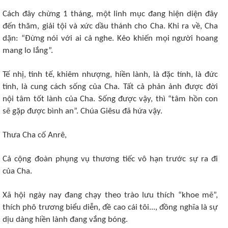
Cách đây chừng 1 tháng, một linh mục đang hiện diện đây
đến thăm, giải tội và xức dầu thánh cho Cha. Khi ra về, Cha
dặn: “Đừng nói với ai cả nghe. Kẻo khiến mọi người hoang
mang lo lắng”.
Tế nhị, tinh tế, khiêm nhượng, hiền lành, là đặc tính, là đức
tính, là cung cách sống của Cha. Tất cả phản ảnh được đời
nội tâm tốt lành của Cha. Sống được vậy, thì “tâm hồn con
sẽ gặp được bình an”. Chúa Giêsu đã hứa vậy.
Thưa Cha cố Anrê,
Cả cộng đoàn phụng vụ thương tiếc vô hạn trước sự ra đi
của Cha.
Xã hội ngày nay đang chạy theo trào lưu thích “khoe mẽ”,
thích phô trương biểu diễn, đề cao cái tôi..., đồng nghĩa là sự
dịu dàng hiền lành đang vắng bóng.