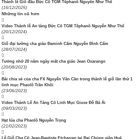
Thánh lễ Giỗ đầu Đức Cố TGM Têphanô Nguyễn Như Thể
(16/12/2025)
Những tin cũ hơn
Video Thánh lễ An táng Đức Cố TGM Têphanô Nguyễn Như Thể
(20/12/2024)
Giỗ đại tường cha giáo Đaminh Cẩm Nguyễn Đình Cẩm
(28/07/2024)
Tưởng nhớ 20 năm ngày mất cha giáo Jean Oxarango
(20/08/2023)
Bài chia sẻ của cha FX Nguyễn Văn Cần trong thánh lễ giỗ lần thứ 1
linh mục Phaolô Trần Khôi
(23/06/2023)
Video Thánh Lễ An Táng Cố Linh Mục Giuse Đỗ Bá Ái
(09/03/2023)
Hạt lúa cha Phaolô Nguyễn Trọng
(21/02/2023)
Lễ Giỗ Cha Cố Jean-Baptiste Etcharren tại Đại Chủng viện Huế