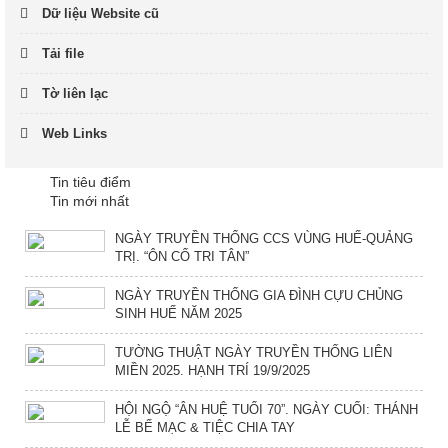
Dữ liệu Website cũ
Tải file
Tờ liên lạc
Web Links
Tin tiêu điểm
Tin mới nhất
NGÀY TRUYỀN THỐNG CCS VÙNG HUẾ-QUẢNG
TRỊ. “ÔN CỐ TRI TÂN”
NGÀY TRUYỀN THỐNG GIA ĐÌNH CỰU CHỦNG
SINH HUẾ NĂM 2025
TƯỜNG THUẬT NGÀY TRUYỀN THỐNG LIÊN
MIỀN 2025. HẠNH TRÍ 19/9/2025
HỘI NGỘ “ÂN HUỆ TUỔI 70”. NGÀY CUỐI: THÁNH
LỄ BẾ MẠC & TIỆC CHIA TAY