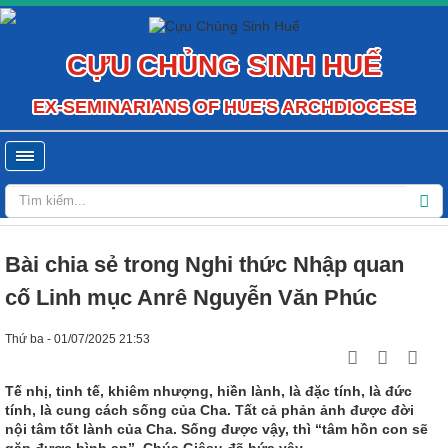
CỰU CHỦNG SINH HUẾ
EX-SEMINARIANS OF HUE'S ARCHDIOCESE
Bài chia sẻ trong Nghi thức Nhập quan
cố Linh mục Anrê Nguyễn Văn Phúc
Thứ ba - 01/07/2025 21:53
Tế nhị, tinh tế, khiêm nhượng, hiền lành, là đặc tính, là đức
tính, là cung cách sống của Cha. Tất cả phản ảnh được đời
nội tâm tốt lành của Cha. Sống được vậy, thì “tâm hồn con sẽ
gặp được bình an”. Chúa Giêsu đã hứa vậy.