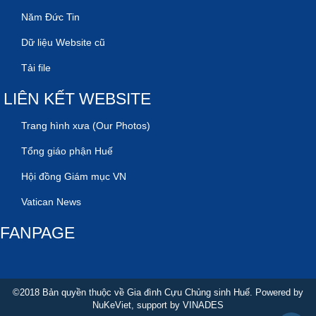
Năm Đức Tin
Dữ liệu Website cũ
Tải file
LIÊN KẾT WEBSITE
Trang hình xưa (Our Photos)
Tổng giáo phận Huế
Hội đồng Giám mục VN
Vatican News
FANPAGE
©2018 Bản quyền thuộc về Gia đình Cựu Chủng sinh Huế. Powered by
NuKeViet
, support by
VINADES