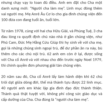
nhưng chạy vạy lo toan đủ điều. Anh em đặt cho Cha một
danh xưng mới: “Người cha làm mẹ”. Linh mục đóng thêm
vai người mẹ. Mẹ Anrê Âu Cơ lo cho gia đình chủng viện đến
100 đứa con đang tuổi ăn, tuổi lớn.
Từ năm 1978, cùng với hai cha Hữu Giải, và Phùng Tuệ, 3 cha
đau lòng ra quyết định chú nào nhà ở gần chủng viện, như
Phủ Cam, Đức Mẹ Hằng Cứu Giúp thì hy sinh về với cha mẹ,
gọi là những chủng sinh ngoại trú, để dư phần ăn ra này, bù
thêm cho các chú nội trú. 62 anh em còn ở lại, được sống
với Cha cố Anrê và với nhau cho đến trước ngày Noel 1979,
thì chính quyền đơn phương giải tán chủng viện.
20 năm sau đó, Cha cố Anrê lấy làm hãnh diện khi 62 chú
trôi dạt giữa dòng đời, thế mà thành tựu được 22 linh mục.
40 người anh em khác lập gia đình đạo đức thánh thiện.
Thành quả thật tuyệt vời, không phí công sức giáo dục và
cấp dưỡng của Cha. Cha đúng là “người cha làm mẹ”.