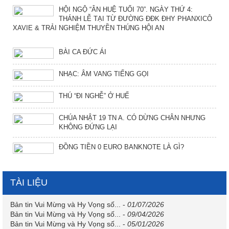
HỘI NGỘ “ÂN HUỆ TUỔI 70”. NGÀY THỨ 4:
THÁNH LỄ TẠI TỪ ĐƯỜNG ĐĐK ĐHY PHANXICÔ
XAVIE & TRẢI NGHIỆM THUYỀN THÚNG HỘI AN
BÀI CA ĐỨC ÁI
NHẠC: ÂM VANG TIẾNG GỌI
THÚ “ĐI NGHỄ” Ở HUẾ
CHÚA NHẬT 19 TN A. CÓ DỪNG CHÂN NHƯNG
KHÔNG ĐỨNG LẠI
ĐỒNG TIỀN 0 EURO BANKNOTE LÀ GÌ?
TÀI LIỆU
Bản tin Vui Mừng và Hy Vọng số...
-
01/07/2026
Bản tin Vui Mừng và Hy Vọng số...
-
09/04/2026
Bản tin Vui Mừng và Hy Vọng số...
-
05/01/2026