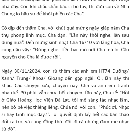
nhà đây. Còn khi chắc chắn bác sĩ bó tay, thì đưa con về Nhà
Chung lo hậu sự để khỏi phiền các Cha”.
Có dịp đến thăm Cha, với chút quà mừng ngày giáp năm Cha
thụ phong linh mục, Cha dặn: “Lần này thôi nghe, lần sau
đừng nữa”. Đến mừng sinh nhật Cha 16/10 với lẵng hoa, Cha
cũng dặn vậy: “Đừng nghe. Tiền bạc mô nơi Cha mà lo. Cầu
nguyện cho Cha là được rồi”.
Ngày 30/11/2024, con rủ thêm các anh em HT74 Dưỡng/
Xanh/ Trung/ Khoa/ Gioang đến gặp ngài. Ôi, lần này thì
khác. Các chuyện xưa, chuyện nay, Cha và anh em tranh
nhau kể. 90 phút vẫn chưa hết chuyện. Lần này, Cha kể: “Hồi
ở Giáo Hoàng Học Viện Đà Lạt, tôi mê sáng tác nhạc lắm,
nên bỏ bê việc thiêng liêng. Chúa nói với con: “Phúc ơi, Nhạc
sĩ hay Linh mục đây?”. Tôi quyết định lấy hết các bản thảo
đốt ra tro, và cũng đồng thời đốt đi cả những đam mê nhạc
từ đó”.