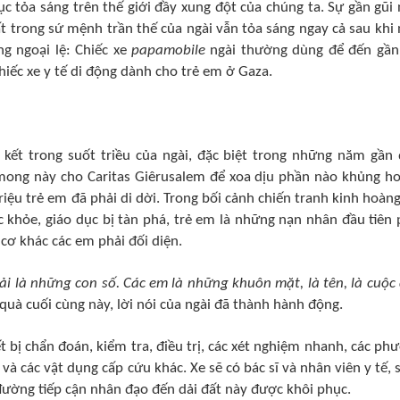
ục tỏa sáng trên thế giới đầy xung đột của chúng ta. Sự gần gũi 
 trong sứ mệnh trần thế của ngài vẫn tỏa sáng ngay cả sau khi 
g ngoại lệ: Chiếc xe
papamobile
ngài thường dùng để đến gần
chiếc xe y tế di động dành cho trẻ em ở Gaza.
kết trong suốt triều của ngài, đặc biệt trong những năm gần 
 mong này cho Caritas Giêrusalem để xoa dịu phần nào khủng h
iệu trẻ em đã phải di dời. Trong bối cảnh chiến tranh kinh hoàng
 khỏe, giáo dục bị tàn phá, trẻ em là những nạn nhân đầu tiên 
 cơ khác các em phải đối diện.
i là những con số. Các em là những khuôn mặt, là tên, là cuộc 
quà cuối cùng này, lời nói của ngài đã thành hành động.
ết bị chẩn đoán, kiểm tra, điều trị, các xét nghiệm nhanh, các ph
 và các vật dụng cấp cứu khác. Xe sẽ có bác sĩ và nhân viên y tế, s
đường tiếp cận nhân đạo đến dải đất này được khôi phục.