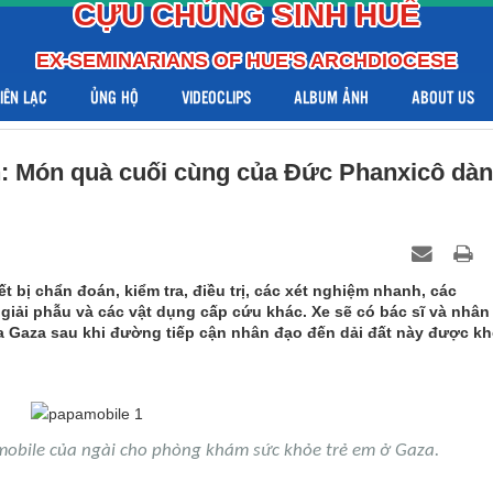
CỰU CHỦNG SINH HUẾ
EX-SEMINARIANS OF HUE'S ARCHDIOCESE
LIÊN LẠC
ỦNG HỘ
VIDEOCLIPS
ALBUM ẢNH
ABOUT US
h: Món quà cuối cùng của Đức Phanxicô dà
t bị chẩn đoán, kiểm tra, điều trị, các xét nghiệm nhanh, các
giải phẫu và các vật dụng cấp cứu khác. Xe sẽ có bác sĩ và nhân
của Gaza sau khi đường tiếp cận nhân đạo đến dải đất này được kh
mobile của ngài cho phòng khám sức khỏe trẻ em ở Gaza.