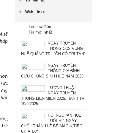
Tờ liên lạc
Web Links
Tin tiêu điểm
Tin mới nhất
i sẽ
pháp
NGÀY TRUYỀN
THỐNG CCS VÙNG
HUẾ-QUẢNG TRỊ. “ÔN CỐ TRI TÂN”
NGÀY TRUYỀN
THỐNG GIA ĐÌNH
 hơn
CỰU CHỦNG SINH HUẾ NĂM 2025
 sức
TƯỜNG THUẬT
rưng
NGÀY TRUYỀN
nhất
THỐNG LIÊN MIỀN 2025. HẠNH TRÍ
19/9/2025
HỘI NGỘ “ÂN HUỆ
ương
TUỔI 70”. NGÀY
 trẻ
CUỐI: THÁNH LỄ BẾ MẠC & TIỆC
CHIA TAY