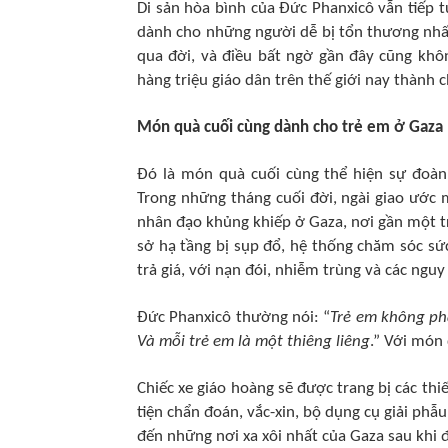
Di sản hòa bình của Đức Phanxicô vẫn tiếp t
dành cho những người dễ bị tổn thương nhất
qua đời, và điều bất ngờ gần đây cũng khôn
hàng triệu giáo dân trên thế giới nay thành 
Món quà cuối cùng dành cho trẻ em ở Gaza
Đó là món quà cuối cùng thể hiện sự đoàn 
Trong những tháng cuối đời, ngài giao ước
nhân đạo khủng khiếp ở Gaza, nơi gần một tr
sở hạ tầng bị sụp đổ, hệ thống chăm sóc sức
trả giá, với nạn đói, nhiễm trùng và các nguy
Đức Phanxicô thường nói: “
Trẻ em không phả
Và mỗi trẻ em là một thiêng liêng
.” Với món 
Chiếc xe giáo hoàng sẽ được trang bị các thi
tiện chẩn đoán, vắc-xin, bộ dụng cụ giải phẫu
đến những nơi xa xôi nhất của Gaza sau khi 