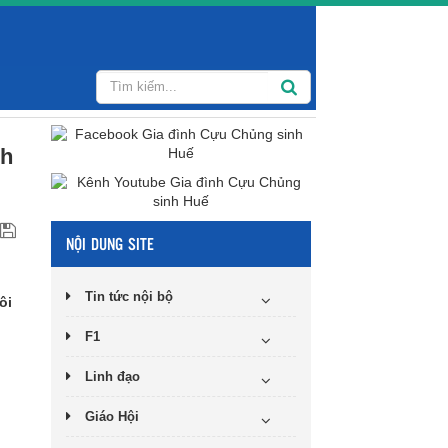
nh
NỘI DUNG SITE
Tin tức nội bộ
ôi
F1
Linh đạo
Giáo Hội