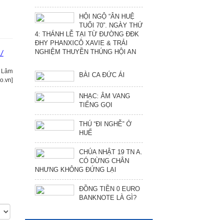
HỘI NGỘ “ÂN HUỆ
TUỔI 70”. NGÀY THỨ
4: THÁNH LỄ TẠI TỪ ĐƯỜNG ĐĐK
ĐHY PHANXICÔ XAVIE & TRẢI
NGHIỆM THUYỀN THÚNG HỘI AN
/
g Lâm
BÀI CA ĐỨC ÁI
o.vn]
NHẠC: ÂM VANG
TIẾNG GỌI
THÚ “ĐI NGHỄ” Ở
HUẾ
CHÚA NHẬT 19 TN A.
CÓ DỪNG CHÂN
NHƯNG KHÔNG ĐỨNG LẠI
ĐỒNG TIỀN 0 EURO
BANKNOTE LÀ GÌ?