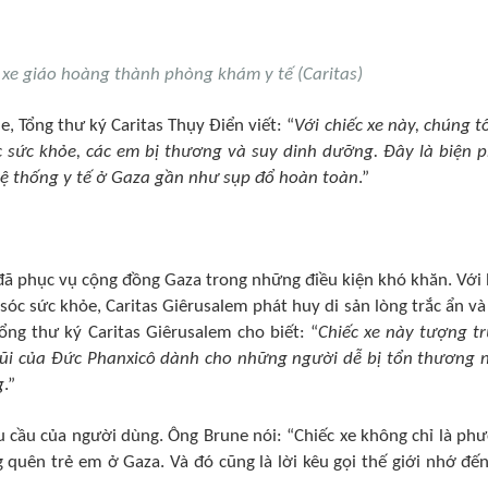
 xe giáo hoàng thành phòng khám y tế (Caritas)
, Tổng thư ký Caritas Thụy Điển viết: “
Với chiếc xe này, chúng tô
 sức khỏe, các em bị thương và suy dinh dưỡng. Đây là biện 
 hệ thống y tế ở Gaza gần như sụp đổ hoàn toàn
.”
 đã phục vụ cộng đồng Gaza trong những điều kiện khó khăn. Với
sóc sức khỏe, Caritas Giêrusalem phát huy di sản lòng trắc ẩn và
ng thư ký Caritas Giêrusalem cho biết: “
Chiếc xe này tượng t
gũi của Đức Phanxicô dành cho những người dễ bị tổn thương 
g
.”
u cầu của người dùng. Ông Brune nói: “Chiếc xe không chỉ là ph
g quên trẻ em ở Gaza. Và đó cũng là lời kêu gọi thế giới nhớ đến