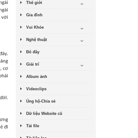
ngài
Thế giới
ngài
Gia đình
 với
Vui Khỏe
Nghệ thuật
Đó đây
đây.
oảng
Giải trí
, cơ
phải
Album ảnh
Videoclips
đời.
Ủng hộ-Chia sẻ
Dữ liệu Website cũ
ương
Tải file
ẽ đi