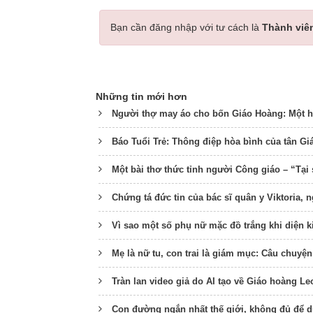
Bạn cần đăng nhập với tư cách là
Thành viê
Những tin mới hơn
Người thợ may áo cho bốn Giáo Hoàng: Một hà
Báo Tuổi Trẻ: Thông điệp hòa bình của tân G
Một bài thơ thức tỉnh người Công giáo – “Tạ
Chứng tá đức tin của bác sĩ quân y Viktoria, 
Vì sao một số phụ nữ mặc đồ trắng khi diện 
Mẹ là nữ tu, con trai là giám mục: Câu chuyện
Tràn lan video giả do AI tạo về Giáo hoàng Le
Con đường ngắn nhất thế giới, không đủ để 